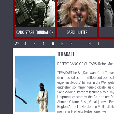
GANG STARR FOUNDATION
GARDI HUTTER
A
B
C
D
E
F
G
H
I
J
TERAKAFT
DESERT GANG OF GUITARS: Rebel Music
TERAKAFT heißt „Karawane“ auf Tamash
den musikalische Tradition und politis
eigenen „Roots“ hinaus in die Welt ge
entstehen so immer neue globale Fusi
Sahel-Sound, kargem Ishumar-Style, my
Ursprünglich stammt die Gruppe um Diara
Ahmed (Gitarre, Bass, Vocals) sowie P
Region Adrar im Nordosten Malis, die 
mehrerer Freiheits-Rebellionen war.