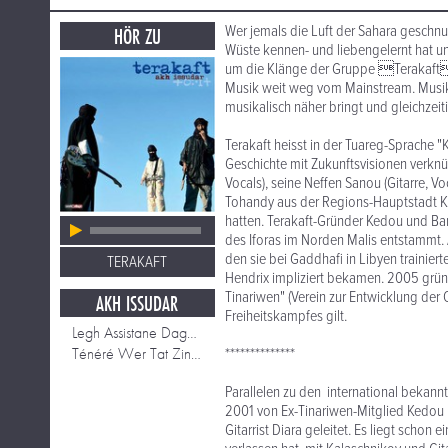
Wer jemals die Luft der Sahara geschnupp
HÖR ZU
Wüste kennen- und liebengelernt hat 
um die Klänge der Gruppe Terakaft
Musik weit weg vom Mainstream. Musik, 
musikalisch näher bringt und gleichze
Terakaft heisst in der Tuareg-Sprache 
Geschichte mit Zukunftsvisionen verknüp
Vocals), seine Neffen Sanou (Gitarre, V
Tohandy aus der Regions-Hauptstadt Ki
hatten. Terakaft-Gründer Kedou und Ban
des Iforas im Norden Malis entstammt. 
den sie bei Gaddhafi in Libyen trainie
TERAKAFT
Hendrix impliziert bekamen. 2005 grün
Tinariwen" (Verein zur Entwicklung der O
AKH ISSUDAR
Freiheitskampfes gilt.
Legh Assistane Dagh Aïtma
Ténéré Wer Tat Zinchegh
**************
Parallelen zu den international bekann
2001 von Ex-Tinariwen-Mitglied Kedou
Gitarrist Diara geleitet. Es liegt scho