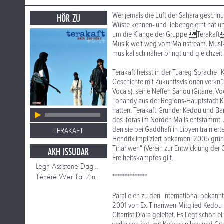
Wer jemals die Luft der Sahara geschnupp
HÖR ZU
Wüste kennen- und liebengelernt hat 
um die Klänge der Gruppe Terakaft
Musik weit weg vom Mainstream. Musik, 
musikalisch näher bringt und gleichze
Terakaft heisst in der Tuareg-Sprache 
Geschichte mit Zukunftsvisionen verknüp
Vocals), seine Neffen Sanou (Gitarre, V
Tohandy aus der Regions-Hauptstadt Ki
hatten. Terakaft-Gründer Kedou und Ban
des Iforas im Norden Malis entstammt. 
den sie bei Gaddhafi in Libyen trainie
TERAKAFT
Hendrix impliziert bekamen. 2005 grün
Tinariwen" (Verein zur Entwicklung der O
AKH ISSUDAR
Freiheitskampfes gilt.
Legh Assistane Dagh Aïtma
Ténéré Wer Tat Zinchegh
**************
Parallelen zu den international bekann
2001 von Ex-Tinariwen-Mitglied Kedou
Gitarrist Diara geleitet. Es liegt scho