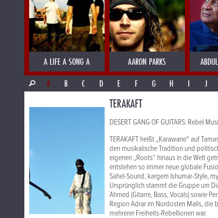
A LIFE A SONG A
AARON PARKS
ABDUL
A
B
C
D
E
F
G
H
I
J
TERAKAFT
DESERT GANG OF GUITARS: Rebel Music
TERAKAFT heißt „Karawane“ auf Tamash
den musikalische Tradition und politis
eigenen „Roots“ hinaus in die Welt ge
entstehen so immer neue globale Fusi
Sahel-Sound, kargem Ishumar-Style, my
Ursprünglich stammt die Gruppe um Diara
Ahmed (Gitarre, Bass, Vocals) sowie P
Region Adrar im Nordosten Malis, die 
mehrerer Freiheits-Rebellionen war.