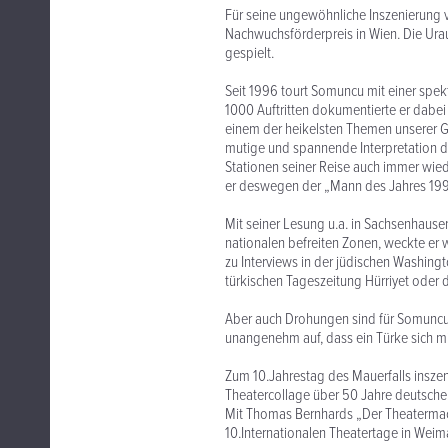
Für seine ungewöhnliche Inszenierung 
Nachwuchsförderpreis in Wien. Die Ura
gespielt.
Seit 1996 tourt Somuncu mit einer spek
1000 Auftritten dokumentierte er dabei
einem der heikelsten Themen unserer Ge
mutige und spannende Interpretation 
Stationen seiner Reise auch immer wied
er deswegen der „Mann des Jahres 19
Mit seiner Lesung u.a. in Sachsenhause
nationalen befreiten Zonen, weckte er 
zu Interviews in der jüdischen Washing
türkischen Tageszeitung Hürriyet oder d
Aber auch Drohungen sind für Somuncu
unangenehm auf, dass ein Türke sich mi
Zum 10.Jahrestag des Mauerfalls inszeni
Theatercollage über 50 Jahre deutscher
Mit Thomas Bernhards „Der Theatermach
10.Internationalen Theatertage in Weim