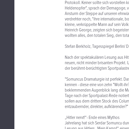
Protokoll. Keiner sollte sich vorstelle
Heldenopfer", sprach der Demagoge, v
Ansturm der Steppe auf unseren ehrwür
verdrehter noch, "ihre internationale, b
kleine, verkrüppelte Mann auf sein Volk
Heinrich George, zeigten sich begeister
wollten alles, den totalen Sieg, den tot
Stefan Berkholz, Tagesspiegel Berlin/ 
Nach der spektakulären Lesung aus Hit
neuen, nicht minder brisanten Projekt. 
der berühmt-berüchtigten Sportpalastr
"Somuncus Dramaturgie ist perfekt. Das
kennen - diese eine von zehn "Wollt-ihr
beklemmenden Augenblick lang die Mac
Tage nach der Sportpalast-Rede notiert 
sollen aus dem dritten Stock des Colum
entzaubernder, direkter, aufklärender?" 
„Hitler nervt!“- Ende eines Mythos
Jahrelang hat sich Serdar Somuncu durc
Lesung aus Hitlers „Mein Kampf“ eigentl