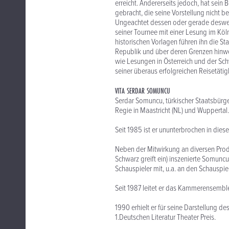
erreicht. Andererseits jedoch, hat sein
gebracht, die seine Vorstellung nicht
Ungeachtet dessen oder gerade desweg
seiner Tournee mit einer Lesung im Köln
historischen Vorlagen führen ihn die S
Republik und über deren Grenzen hinw
wie Lesungen in Österreich und der S
seiner überaus erfolgreichen Reisetätig
VITA SERDAR SOMUNCU
Serdar Somuncu, türkischer Staatsbürge
Regie in Maastricht (NL) und Wuppertal.
Seit 1985 ist er ununterbrochen in diese
Neben der Mitwirkung an diversen Produ
Schwarz greift ein) inszenierte Somunc
Schauspieler mit, u.a. an den Schauspi
Seit 1987 leitet er das Kammerensembl
1990 erhielt er für seine Darstellung d
1.Deutschen Literatur Theater Preis.