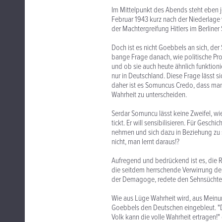
Im Mittelpunkt des Abends steht eben 
Februar 1943 kurz nach der Niederlage v
der Machtergreifung Hitlers im Berliner 
Doch ist es nicht Goebbels an sich, de
bange Frage danach, wie politische Pr
und ob sie auch heute ähnlich funktio
nur in Deutschland. Diese Frage lässt 
daher ist es Somuncus Credo, dass ma
Wahrheit zu unterscheiden.
Serdar Somuncu lässt keine Zweifel, wie
tickt. Er will sensibilisieren. Für Geschi
nehmen und sich dazu in Beziehung zu 
nicht, man lernt daraus!?
Aufregend und bedrückend ist es, die 
die seitdem herrschende Verwirrung der 
der Demagoge, redete den Sehnsüchte
Wie aus Lüge Wahrheit wird, aus Meinu
Goebbels den Deutschen eingebleut. "D
Volk kann die volle Wahrheit ertragen!" 