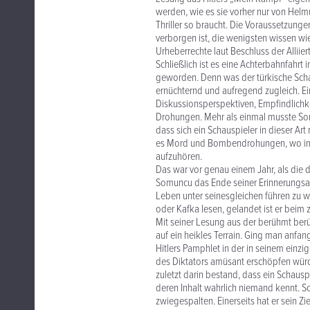
werden, wie es sie vorher nur von Helm
Thriller so braucht. Die Voraussetzunge
verborgen ist, die wenigsten wissen wi
Urheberrechte laut Beschluss der Allii
Schließlich ist es eine Achterbahnfahrt
geworden. Denn was der türkische Schaus
ernüchternd und aufregend zugleich. Ein
Diskussionsperspektiven, Empfindlichkei
Drohungen. Mehr als einmal musste S
dass sich ein Schauspieler in dieser Ar
es Mord und Bombendrohungen, wo imm
aufzuhören.
Das war vor genau einem Jahr, als die d
Somuncu das Ende seiner Erinnerungsarb
Leben unter seinesgleichen führen zu w
oder Kafka lesen, gelandet ist er beim
Mit seiner Lesung aus der berühmt be
auf ein heikles Terrain. Ging man anfa
Hitlers Pamphlet in der in seinem ein
des Diktators amüsant erschöpfen würd
zuletzt darin bestand, dass ein Schausp
deren Inhalt wahrlich niemand kennt. S
zwiegespalten. Einerseits hat er sein 