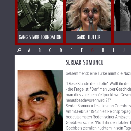
GANG STARR FOUNDATION
GARDI HUTTER
A
B
C
D
E
F
G
H
I
J
SERDAR SOMUNCU
beklemmend: eine Türke mimt die Nazi
"Diese Stunde der Idiotie"-Wollt ihr den
- die Frage ist: "Darf man über Geschich
man dies zu einem Zeitpunkt wo Gesch
heraufbeschworen wird ???
Serdar Somuncu liest Joseph Goebbels
Am 18.Februar 1943 hielt Reichspropag
bedeutsamsten Reden seiner Amtszeit. B
Goebbels schrie: "Wollt ihr den totalen
Goebbels ziemlich nüchtern in sein Tage