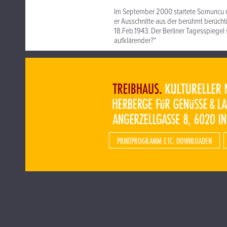
Im September 2000 startete Somuncu mit 
er Ausschnitte aus der berühmt berüc
18.Feb.1943. Der Berliner Tagesspiegel 
aufklärender?“
PRINTPROGRAMM ETC. DOWNLOADEN