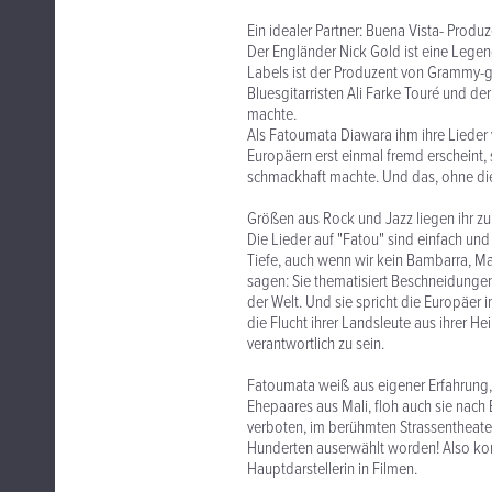
Ein idealer Partner: Buena Vista- Produ
Der Engländer Nick Gold ist eine Legen
Labels ist der Produzent von Grammy-g
Bluesgitarristen Ali Farke Touré und de
machte.
Als Fatoumata Diawara ihm ihre Lieder v
Europäern erst einmal fremd erscheint,
schmackhaft machte. Und das, ohne die 
Größen aus Rock und Jazz liegen ihr z
Die Lieder auf "Fatou" sind einfach und 
Tiefe, auch wenn wir kein Bambarra, Ma
sagen: Sie thematisiert Beschneidungen
der Welt. Und sie spricht die Europäer im
die Flucht ihrer Landsleute aus ihrer H
verantwortlich zu sein.
Fatoumata weiß aus eigener Erfahrung, 
Ehepaares aus Mali, floh auch sie nach 
verboten, im berühmten Strassentheate
Hunderten auserwählt worden! Also komm
Hauptdarstellerin in Filmen.