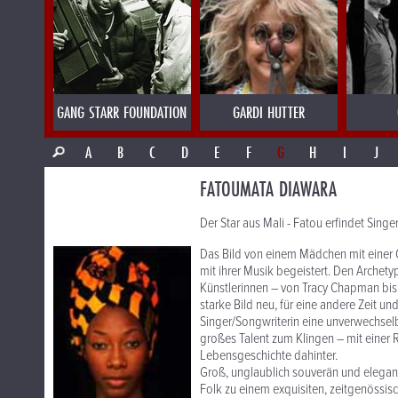
GANG STARR FOUNDATION
GARDI HUTTER
A
B
C
D
E
F
G
H
I
J
FATOUMATA DIAWARA
Der Star aus Mali - Fatou erfindet Sing
Das Bild von einem Mädchen mit einer G
mit ihrer Musik begeistert. Den Archet
Künstlerinnen – von Tracy Chapman bis 
starke Bild neu, für eine andere Zeit u
Singer/Songwriterin eine unverwechsel
großes Talent zum Klingen – mit einer
Lebensgeschichte dahinter.
Groß, unglaublich souverän und elegan
Folk zu einem exquisiten, zeitgenössis