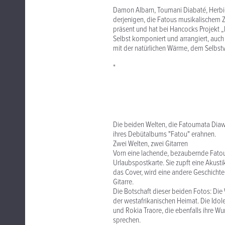
Damon Albarn, Toumani Diabaté, Herbi
derjenigen, die Fatous musikalischem 
präsent und hat bei Hancocks Projekt „I
Selbst komponiert und arrangiert, au
mit der natürlichen Wärme, dem Selbst
*
Die beiden Welten, die Fatoumata Diaw
ihres Debütalbums "Fatou" erahnen.
Zwei Welten, zwei Gitarren
Vorn eine lachende, bezaubernde Fatoum
Urlaubspostkarte. Sie zupft eine Akusti
das Cover, wird eine andere Geschichte 
Gitarre.
Die Botschaft dieser beiden Fotos: Die 
der westafrikanischen Heimat. Die Id
und Rokia Traore, die ebenfalls ihre W
sprechen.