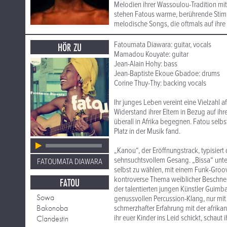
Melodien ihrer Wassoulou-Tradition mit
stehen Fatous warme, berührende Stim
melodische Songs, die oftmals auf ihre 
Fatoumata Diawara: guitar, vocals
HÖR ZU
Mamadou Kouyate: guitar
Jean-Alain Hohy: bass
Jean-Baptiste Ekoue Gbadoe: drums
Corine Thuy-Thy: backing vocals
Ihr junges Leben vereint eine Vielzahl 
Widerstand ihrer Eltern in Bezug auf ih
überall in Afrika begegnen. Fatou selbst
Platz in der Musik fand.
„Kanou“, der Eröffnungstrack, typisier
sehnsuchtsvollem Gesang. „Bissa“ unter
FATOUMATA DIAWARA
selbst zu wählen, mit einem Funk-Gro
kontroverse Thema weiblicher Beschnei
FATOU
der talentierten jungen Künstler Guimb
Sowa
genussvollen Percussion-Klang, nur mit 
Bakonoba
schmerzhafter Erfahrung mit der afrika
ihr euer Kinder ins Leid schickt, schaut 
Clandestin