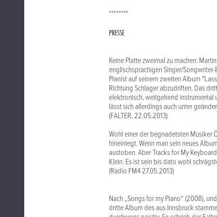
********
PRESSE
Keine Platte zweimal zu machen: Martin
englischsprachigen Singer/Songwriter-
Pianist auf seinem zweiten Album "Lass
Richtung Schlager abzudriften. Das dri
elektronisch, weitgehend instrumental 
lässt sich allerdings auch unter geänd
(FALTER, 22.05.2013)
Wohl einer der begnadetsten Musiker Öst
hineinlegt. Wenn man sein neues Album 
austoben. Aber Tracks for My Keyboards
Klein. Es ist sein bis dato wohl schräg
(Radio FM4 27.05.2013)
Nach „Songs for my Piano“ (2008), und 
dritte Album des aus Innsbruck stamme