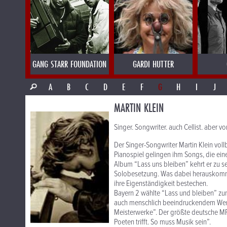
GANG STARR FOUNDATION
GARDI HUTTER
A
B
C
D
E
F
G
H
I
J
MARTIN KLEIN
Singer. Songwriter. auch Cellist. aber 
Der Singer-Songwriter Martin Klein vo
Pianospiel gelingen ihm Songs, die eine
Album “Lass uns bleiben” kehrt er zu s
Solobesetzung. Was dabei herauskommt, 
ihre Eigenständigkeit bestechen.
Bayern 2 wählte “Lass und bleiben” zu
auch menschlich beeindruckendem Werk
Meisterwerke”. Der größte deutsche MP
Poeten trifft. So muss Musik sein”.