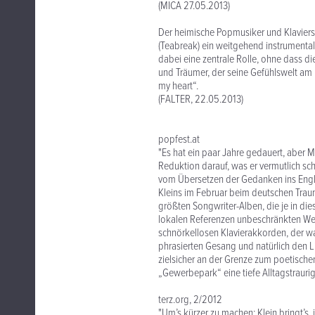
(MICA 27.05.2013)
Der heimische Popmusiker und Klavierstr
(Teabreak) ein weitgehend instrumenta
dabei eine zentrale Rolle, ohne dass d
und Träumer, der seine Gefühlswelt am l
my heart“.
(FALTER, 22.05.2013)
popfest.at
"Es hat ein paar Jahre gedauert, aber 
Reduktion darauf, was er vermutlich sc
vom Übersetzen der Gedanken ins Engli
Kleins im Februar beim deutschen Traum
größten Songwriter-Alben, die je in die
lokalen Referenzen unbeschränkten Welt. 
schnörkellosen Klavierakkorden, der wah
phrasierten Gesang und natürlich den Li
zielsicher an der Grenze zum poetisch
„Gewerbepark“ eine tiefe Alltagstraurigk
terz.org, 2/2012
"Um’s kürzer zu machen: Klein bringt’