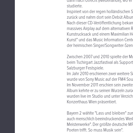
dann nach Utrecht (Niederlande), wo er 
studierte.
Inspiriert von der regen holländischen
zurück und nahm dort sein Debüt Album
Nach dieser CD-Veröffentlichung bekam
massives Airplay auf dem alternativen
Kunstrucksack und einem Maximilian He
Kunst" und das Music Information Cente
der heimischen Singer/Songwriter-Szen
Zwischen 2007 und 2010 spielte der Mus
beim Tschirgart Jazzfastival als Suppo
Salzburger Festspiele.
Im Jahr 2010 erschienen zwei weitere S
wurde von Sony Music auf der FM4 Soun
Im November 2011 erschien sein zweite
Album kehrte er zu seinen Wurzeln zurü
wurden live im Studio und unter Verzi
Konzerthaus Wien präsentiert.
Bayern 2 wählte "Lass und bleiben" zum
auch menschlich beeindruckendes Werk"
Meisterwerke". Der größte deutsche MP
Poeten trifft. So muss Musik sein".