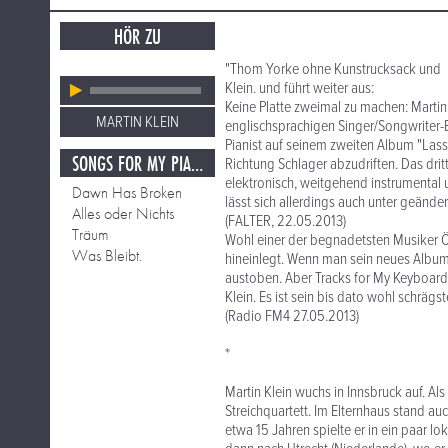
HÖR ZU
"Thom Yorke ohne Kunstrucksack und Ma
Klein. und führt weiter aus:
Keine Platte zweimal zu machen: Martin
MARTIN KLEIN
englischsprachigen Singer/Songwriter-
Pianist auf seinem zweiten Album "Lass
SONGS FOR MY PIANO. LASS UNS BLEIBEN.
Richtung Schlager abzudriften. Das dri
elektronisch, weitgehend instrumental 
Dawn Has Broken
lässt sich allerdings auch unter geänd
Alles oder Nichts
(FALTER, 22.05.2013)
Träum
Wohl einer der begnadetsten Musiker Öst
Was Bleibt.
hineinlegt. Wenn man sein neues Album 
austoben. Aber Tracks for My Keyboards
Klein. Es ist sein bis dato wohl schräg
(Radio FM4 27.05.2013)
*
Martin Klein wuchs in Innsbruck auf. Als
Streichquartett. Im Elternhaus stand auc
etwa 15 Jahren spielte er in ein paar 