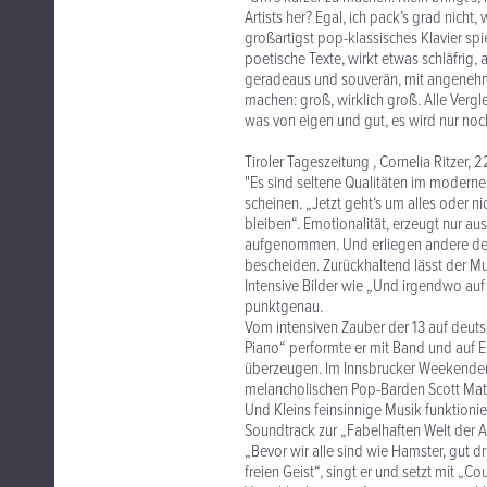
Artists her? Egal, ich pack’s grad nicht,
großartigst pop-klassisches Klavier spie
poetische Texte, wirkt etwas schläfrig
geradeaus und souverän, mit angenehm u
machen: groß, wirklich groß. Alle Vergle
was von eigen und gut, es wird nur noc
Tiroler Tageszeitung , Cornelia Ritzer, 2
"Es sind seltene Qualitäten im moderne
scheinen. „Jetzt geht‘s um alles oder n
bleiben“. Emotionalität, erzeugt nur au
aufgenommen. Und erliegen andere der V
bescheiden. Zurückhaltend lässt der Mu
Intensive Bilder wie „Und irgendwo auf 
punktgenau.
Vom intensiven Zauber der 13 auf deu
Piano“ performte er mit Band und auf 
überzeugen. Im Innsbrucker Weekender
melancholischen Pop-Barden Scott Mat
Und Kleins feinsinnige Musik funktioni
Soundtrack zur „Fabelhaften Welt der Am
„Bevor wir alle sind wie Hamster, gut dr
freien Geist“, singt er und setzt mit „