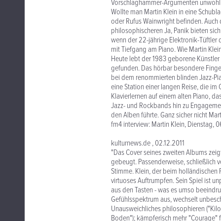
Vorschlaghammer-Argumenten unwohl 
Wollte man Martin Klein in eine Schubla
oder Rufus Wainwright befinden. Auch d
philosophischeren Ja, Panik bieten sic
wenn der 22-jährige Elektronik-Tüftler
mit Tiefgang am Piano. Wie Martin Klein
Heute lebt der 1983 geborene Künstler
gefunden. Das hörbar besondere Fingers
bei dem renommierten blinden Jazz-Pia
eine Station einer langen Reise, die im
Klavierlernen auf einem alten Piano, d
Jazz- und Rockbands hin zu Engagement
den Alben führte. Ganz sicher nicht Mart
fm4 interview: Martin Klein, Dienstag, 0
kulturnews.de , 02.12.2011
"Das Cover seines zweiten Albums zeigt
gebeugt. Passenderweise, schließlich ve
Stimme. Klein, der beim holländischen Pi
virtuoses Auftrumpfen. Sein Spiel ist u
aus den Tasten - was es umso beeindruc
Gefühlsspektrum aus, wechselt unbesch
Unausweichliches philosophieren ("Kilom
Boden"); kämpferisch mehr "Courage" fo