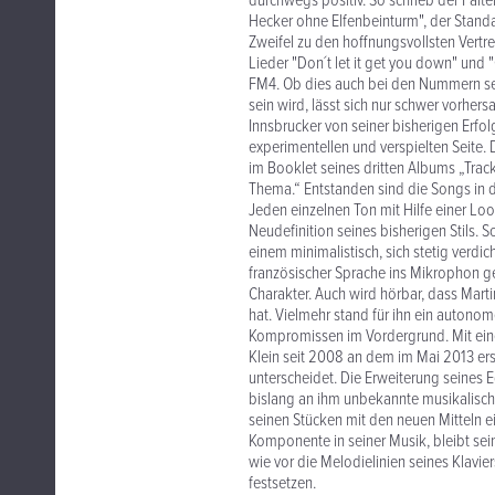
durchwegs positiv. So schrieb der Fal
Hecker ohne Elfenbeinturm", der Stand
Zweifel zu den hoffnungsvollsten Vert
Lieder "Don´t let it get you down" und
FM4. Ob dies auch bei den Nummern sei
sein wird, lässt sich nur schwer vorher
Innsbrucker von seiner bisherigen Erfol
experimentellen und verspielten Seite.
im Booklet seines dritten Albums „Track
Thema.“ Entstanden sind die Songs in d
Jeden einzelnen Ton mit Hilfe einer Loo
Neudefinition seines bisherigen Stils.
einem minimalistisch, sich stetig verdi
französischer Sprache ins Mikrophon g
Charakter. Auch wird hörbar, dass Mart
hat. Vielmehr stand für ihn ein auton
Kompromissen im Vordergrund. Mit ein
Klein seit 2008 an dem im Mai 2013 er
unterscheidet. Die Erweiterung seines E
bislang an ihm unbekannte musikalische
seinen Stücken mit den neuen Mitteln ei
Komponente in seiner Musik, bleibt sei
wie vor die Melodielinien seines Klavi
festsetzen.