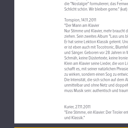
die "Nostalgie" formulieren; das Fernw
Schlicht schön. Wir bleiben gerne." (kat)
Tonspion, 14.11.2011
"Der Mann am Klavier
Nur Stimme und Klavier, mehr braucht d
ziehen. Sein zweites Album "Lass uns b
Er hat seine Lektion Klassik gelernt. Und
er ist eben auch mit Tocotronic, Blum
und Sänger. Geboren vor 28 Jahren in W
Schmäh, keine Düstertexte, keine Ironie
Klein am Klavier seine Lieder, die von 
schafft es, mit seiner natürlichen Phr
zu wirken, sondern einen Sog zu entwick
Die Intensität, die sich schon auf dem 
unmittelbar und ohne Netz und doppelte
muss Musik sein: authentisch und traum
Kurier, 27.11.2011
"Eine Stimme, ein Klavier: Der Tiroler
und Klassik."