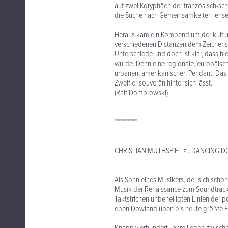
auf zwei Koryphäen der französisch-sch
die Suche nach Gemeinsamkeiten jenseit
Heraus kam ein Kompendium der kulture
verschiedenen Distanzen dem Zeichensy
Unterschiede und doch ist klar, dass hi
wurde. Denn eine regionale, europäis
urbanen, amerikanischen Pendant. Das i
Zweifler souverän hinter sich lässt.
(Ralf Dombrowski)
*********
CHRISTIAN MUTHSPIEL zu DANCING 
Als Sohn eines Musikers, der sich schon
Musik der Renaissance zum Soundtrack
Taktstrichen unbehelligten Linien der 
eben Dowland üben bis heute größte Fa