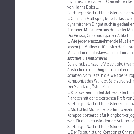
rhythmisch reizvollem "Concerto en Ré"
von Hanns Eisler ...
Salzburger Nachrichten, Österreich ganz
... Christian Muthspiel, bereits das zwe
dynamischem Dirigat auch in gedanken
filigranen Miniaturen aus der Feder Mut
Die Presse, Österreich ganzer Artikel
... Wie jeder ernstzunehmende Musiker 
lassen (...) Muthspiel fühlt sich der imp
Milhaud und Lutoslawski nicht fundament
Jazzthetik, Deutschland
So viel substanzvolle Vielseitigkeit war
Abstecher in das Dirigierfach hat er unt
schaffen, vom Jazz in die Welt der eur
Komponist das Wunder, Stile zu verschme
Der Standard, Österreich
... Knappe vierhundert Jahre später bri
Planeten mit der elektrischen Kraft von
Salzburger Nachrichten, Österreich ganz
... Multistilist Muthspiel, als Improvis
Kompositionsarbeit für Klangkörper jeg
warf für die herausfordernde Aufgabe al
Salzburger Nachrichten, Österreich
... Der Posaunist und Komponist Christia