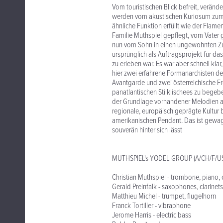
Vom touristischen Blick befreit, verände
werden vom akustischen Kuriosum zum U
ähnliche Funktion erfüllt wie der Flam
Familie Muthspiel gepflegt, vom Vater 
nun vom Sohn in einen ungewohnten Zu
ursprünglich als Auftragsprojekt für da
zu erleben war. Es war aber schnell kla
hier zwei erfahrene Formanarchisten d
Avantgarde und zwei österreichische Fr
panatlantischen Stilklischees zu begeb
der Grundlage vorhandener Melodien a
regionale, europäisch geprägte Kultur
amerikanischen Pendant. Das ist gewagt,
souverän hinter sich lässt
MUTHSPIEL's YODEL GROUP (A/CH/F/U
Christian Muthspiel - trombone, piano,
Gerald Preinfalk - saxophones, clarinets
Matthieu Michel - trumpet, flugelhorn
Franck Tortiller - vibraphone
Jerome Harris - electric bass