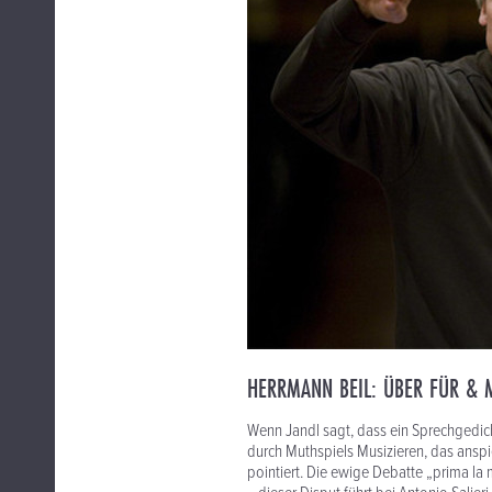
HERRMANN BEIL: ÜBER FÜR & M
Wenn Jandl sagt, dass ein Sprechgedich
durch Muthspiels Musizieren, das anspi
pointiert. Die ewige Debatte „prima la 