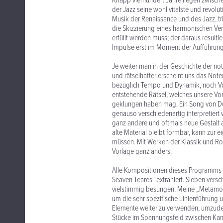
Knapp vierhundert Jahre liegen zwisch
der Jazz seine wohl vitalste und revolu
Musik der Renaissance und des Jazz, tri
die Skizzierung eines harmonischen Ve
erfüllt werden muss; der daraus result
Impulse erst im Moment der Aufführung 
Je weiter man in der Geschichte der not
und rätselhafter erscheint uns das Not
bezüglich Tempo und Dynamik, noch Vors
entstehende Rätsel, welches unsere Vors
geklungen haben mag. Ein Song von Dow
genauso verschiedenartig interpretiert 
ganz andere und oftmals neue Gestalt 
alte Material bleibt formbar, kann zu
müssen. Mit Werken der Klassik und Rom
Vorlage ganz anders.
Alle Kompositionen dieses Programms 
Seaven Teares" extrahiert. Sieben ver
vielstimmig besungen. Meine „Metamorp
um die sehr spezifische Linienführung 
Elemente weiter zu verwenden, umzudeu
Stücke im Spannungsfeld zwischen Kam