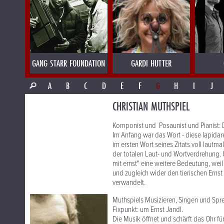
GANG STARR FOUNDATION
GARDI HUTTER
A
B
C
D
E
F
G
H
I
J
CHRISTIAN MUTHSPIEL
Komponist und Posaunist und Pianist: D
Im Anfang war das Wort - diese lapida
im ersten Wort seines Zitats voll lautm
der totalen Laut- und Wortverdrehung.
mit ernst" eine weitere Bedeutung, weil
und zugleich wider den tierischen Ernst
verwandelt.
Muthspiels Musizieren, Singen und Spre
Fixpunkt: um Ernst Jandl.
Die Musik öffnet und schärft das Ohr f