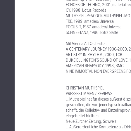
ECHOES OF TECHNO, 2001, material re
CY, 1998, Lotus Records
MUTHSPIEL-PEACOCK-MUTHSPIEL-MOTIA
TRE, 1989, amadeo/Universal
FOCUS IT, 1987, amadeo/Universal
SCHNEETANZ, 1986, Extraplatte
Mit Vienna Art Orchestra:
A CENTENARY JOURNEY 1900-2000, 20
ARTISTRY IN RHYTHM, 2000, TCB
DUKE ELLINGTON´S SOUND OF LOVE, 1
AMERICAN RHAPSODY, 1998, BMG
NINE IMMORTAL NON EVERGREENS FOR E
CHRISTIAN MUTHSPIEL
PRESSESTIMMEN / REVIEWS
... Muthspiel hat für dieses äußerst di
geschaffen, die von jener typisch balk
schafft, die Kollektiv- und Einzelimp
eingebettet bleiben ...
Neue Zürcher Zeitung, Schweiz
... Außerordentliche Kompetenz als Dir