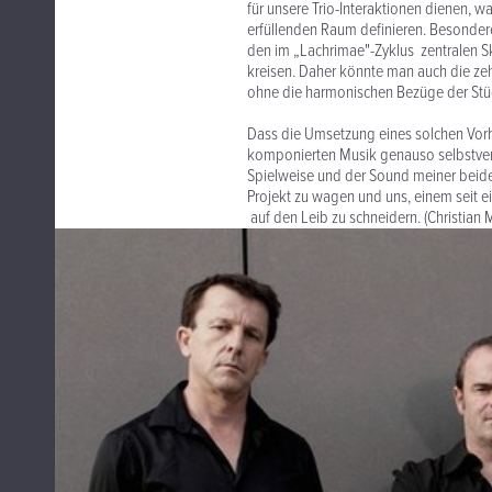
für unsere Trio-Interaktionen dienen, 
erfüllenden Raum definieren. Besonde
den im „Lachrimae"-Zyklus zentralen S
kreisen. Daher könnte man auch die ze
ohne die harmonischen Bezüge der Stü
Dass die Umsetzung eines solchen Vorha
komponierten Musik genauso selbstvers
Spielweise und der Sound meiner beide
Projekt zu wagen und uns, einem seit e
auf den Leib zu schneidern. (Christian 