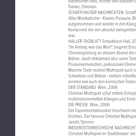
dazwischen bellt, röchelt und darüber s
Danke, Christian.
SCHAFFHAUSER NACHRICHTEN Schaff
Alles Musikalische - Klavier, Posaune, B
aufgenommen und wieder in den Klangp
Komponist die von absolut zwingendem 
war.
HALLER TAGBLATT Schwäbisch Hall, 2
"Im Anfang war das Wort", beginnt Ern
Choreinspielung an diesem Abend die e
Bühne. Jandl deklamiert also seine Tex
Posaunenmelodien, perkussiven Element
Manche Texte rezitiert Muthspiel auch se
Schweben und Beben - einfach mitreiß
ernsten wie auch den komischen Texten J
DER STANDARD Wien, 2006
Christian Muthspiel schuf mittels Echop
multiinstrumentellen Klängen und Erns
DIE PRESSE Wien, 2006
Der Experimentalmusiker beschwört den 
Dichters. Der famose Christian Muthspiel
Jandls Stimme.
NIEDERÖSTERREICHISCHE NACHRICHTE
Christian Muthspiel im Stadttheater: ei