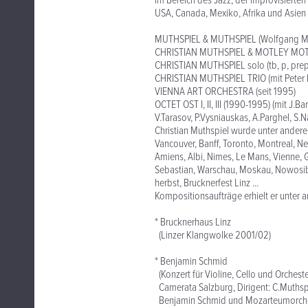
im Bereich des Jazz, der improvisierte
USA, Canada, Mexiko, Afrika und Asien
MUTHSPIEL & MUTHSPIEL (Wolfgang Muth
CHRISTIAN MUTHSPIEL & MOTLEY M
CHRISTIAN MUTHSPIEL solo (tb, p, prepar
CHRISTIAN MUTHSPIEL TRIO (mit Peter H
VIENNA ART ORCHESTRA (seit 1995)
OCTET OST I, II, III (1990-1995) (mit J.Ba
V.Tarasov, P.Vysniauskas, A.Parghel, S.
Christian Muthspiel wurde unter andere
Vancouver, Banff, Toronto, Montreal, N
Amiens, Albi, Nimes, Le Mans, Vienne, 
Sebastian, Warschau, Moskau, Nowosibir
herbst, Brucknerfest Linz ...
Kompositionsaufträge erhielt er unter 
* Brucknerhaus Linz
(Linzer Klangwolke 2001/02)
* Benjamin Schmid
(Konzert für Violine, Cello und Orches
Camerata Salzburg, Dirigent: C.Muthsp
Benjamin Schmid und Mozarteumorchest