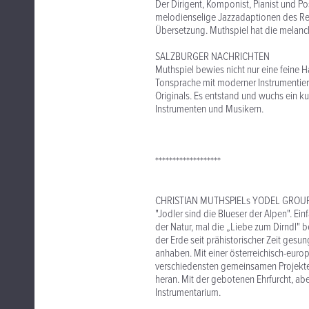
Der Dirigent, Komponist, Pianist und Po
melodienselige Jazzadaptionen des Re
Übersetzung. Muthspiel hat die melanc
SALZBURGER NACHRICHTEN
Muthspiel bewies nicht nur eine feine
Tonsprache mit moderner Instrumentieru
Originals. Es entstand und wuchs ein ku
Instrumenten und Musikern.
*******************
CHRISTIAN MUTHSPIELs YODEL GROU
"Jodler sind die Blueser der Alpen". Ei
der Natur, mal die „Liebe zum Dirndl" 
der Erde seit prähistorischer Zeit ges
anhaben. Mit einer österreichisch-euro
verschiedensten gemeinsamen Projekten
heran. Mit der gebotenen Ehrfurcht, ab
Instrumentarium.