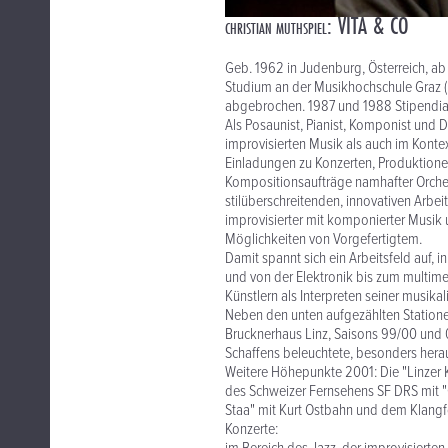
: VITA & CO
CHRISTIAN MUTHSPIEL
Geb. 1962 in Judenburg, Österreich, ab 6
Studium an der Musikhochschule Graz (Po
abgebrochen. 1987 und 1988 Stipendiat 
Als Posaunist, Pianist, Komponist und D
improvisierten Musik als auch im Konte
Einladungen zu Konzerten, Produktionen
Kompositionsaufträge namhafter Orches
stilüberschreitenden, innovativen Arbei
improvisierter mit komponierter Musi
Möglichkeiten von Vorgefertigtem.
Damit spannt sich ein Arbeitsfeld auf,
und von der Elektronik bis zum multim
Künstlern als Interpreten seiner musika
Neben den unten aufgezählten Stationen 
Brucknerhaus Linz, Saisons 99/00 und 0
Schaffens beleuchtete, besonders hera
Weitere Höhepunkte 2001: Die "Linzer K
des Schweizer Fernsehens SF DRS mit "
Staa" mit Kurt Ostbahn und dem Klang
Konzerte: