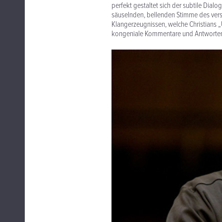
perfekt gestaltet sich der subtile Dial
säuselnden, bellenden Stimme des vers
Klangerzeugnissen, welche Christians „
kongeniale Kommentare und Antworte