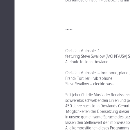
Der famose Christian Muthspiel tritt mit
*****
Christian Muthspiel 4
featuring Steve Swallow (A/CH/F/USA) 
A tribute to John Dowland
Christian Muthspiel – trombone, piano,
Franck Tortiller – vibraphone
Steve Swallow – electric bass
Seit jeher übt die Musik der Renaissanc
schwerelos schwebenden Linien und po
450 Jahre nach John Dowlands Geburt 
Möglichkeiten der Übersetzung dieser s
in unsere gemeinsame Sprache des Jazz.
lassen den Stellenwert der Improvisat
Alle Kompositionen dieses Programms s