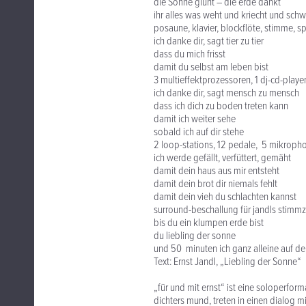
die Sonne glüht – die erde dankt
ihr alles was weht und kriecht und sch
posaune, klavier, blockflöte, stimme, sp
ich danke dir, sagt tier zu tier
dass du mich frisst
damit du selbst am leben bist
3 multieffektprozessoren, 1 dj-cd-play
ich danke dir, sagt mensch zu mensch
dass ich dich zu boden treten kann
damit ich weiter sehe
sobald ich auf dir stehe
2 loop-stations, 12 pedale, 5 mikroph
ich werde gefällt, verfüttert, gemäht
damit dein haus aus mir entsteht
damit dein brot dir niemals fehlt
damit dein vieh du schlachten kannst
surround-beschallung für jandls stimm
bis du ein klumpen erde bist
du liebling der sonne
und 50 minuten ich ganz alleine auf d
Text: Ernst Jandl, „Liebling der Sonne“
„für und mit ernst“ ist eine soloperfor
dichters mund, treten in einen dialog m