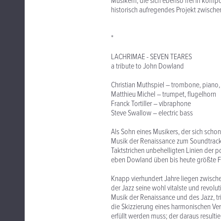
Musikern, die sich ebenso frei in komp
historisch aufregendes Projekt zwisc
*
LACHRIMAE - SEVEN TEARES
a tribute to John Dowland
Christian Muthspiel – trombone, piano,
Matthieu Michel – trumpet, flugelhorn
Franck Tortiller – vibraphone
Steve Swallow – electric bass
Als Sohn eines Musikers, der sich schon
Musik der Renaissance zum Soundtrack
Taktstrichen unbehelligten Linien der 
eben Dowland üben bis heute größte Fa
Knapp vierhundert Jahre liegen zwisch
der Jazz seine wohl vitalste und revolu
Musik der Renaissance und des Jazz, tri
die Skizzierung eines harmonischen Ve
erfüllt werden muss; der daraus result