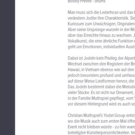
Bobby Previte - drums
Man muss sich die Lederhose und das K
verändern Jodler ihre Charakteristik. S
Kuriosum zum Urwüchsigen, Originalen. N
Aber seine Ursprünge wurzeln in der Mi
über das Erreichte hinaus zu wachsen. 
Vokalkunst, die eine ähnliche Funktion 
geht um Emotionen, individuellen Ausdru
Dabei ist Jodeln kein Privileg der Alp
Wechsel zwischen den Registern der B
Hawaii, in Vietnam ebenso wie auf den 
jedoch besonders profund und umfasse
auf diese Weise Liedformen hervor, die 
Das Jodeln bestimmt dabei die Melodi
vieler Stücke. Es ist nicht nur Ornamen
in der Familie Muthspiel gepflegt, vom
vor diesem Hintergrund wird es auch 
Christian Muthspiel's Yodel Group entst
wo die Musik auch zum ersten Mal öffent
Event nicht bleiben würde - zu fein wa
beteiligten Künstlerpersönlichkeiten. 