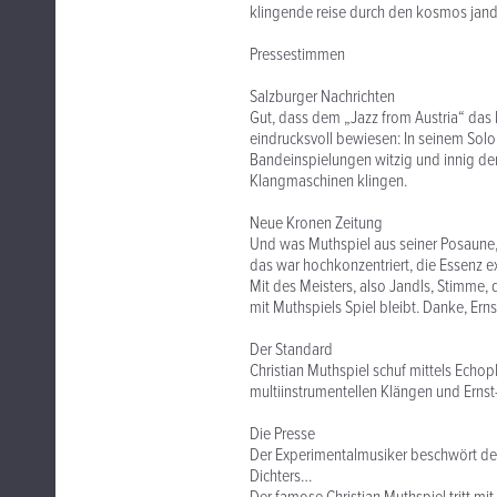
klingende reise durch den kosmos jand
Pressestimmen
Salzburger Nachrichten
Gut, dass dem „Jazz from Austria“ das 
eindrucksvoll bewiesen: In seinem Solo
Bandeinspielungen witzig und innig dem
Klangmaschinen klingen.
Neue Kronen Zeitung
Und was Muthspiel aus seiner Posaune, 
das war hochkonzentriert, die Essenz e
Mit des Meisters, also Jandls, Stimme,
mit Muthspiels Spiel bleibt. Danke, Erns
Der Standard
Christian Muthspiel schuf mittels Echop
multiinstrumentellen Klängen und Erns
Die Presse
Der Experimentalmusiker beschwört den 
Dichters…