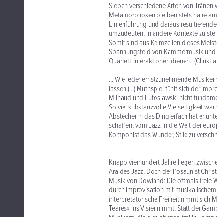
Sieben verschiedene Arten von Tränen 
Metamorphosen bleiben stets nahe am t
Linienführung und daraus resultierende
umzudeuten, in andere Kontexte zu stel
Somit sind aus Keimzellen dieses Meis
Spannungsfeld von Kammermusik und Jaz
Quartett-Interaktionen dienen. (Christi
... Wie jeder ernstzunehmende Musiker 
lassen (...) Muthspiel fühlt sich der imp
Milhaud und Lutoslawski nicht fundament
So viel substanzvolle Vielseitigkeit war
Abstecher in das Dirigierfach hat er unt
schaffen, vom Jazz in die Welt der eur
Komponist das Wunder, Stile zu verschm
Knapp vierhundert Jahre liegen zwische
Ära des Jazz. Doch der Posaunist Chris
Musik von Dowland: Die oftmals freie W
durch Improvisation mit musikalischem S
interpretatorische Freiheit nimmt sich
Teares» ins Visier nimmt. Statt der Gam