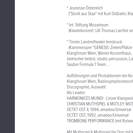
* Jeunesse Österreich
("Stodt aus Staa" mit Kurt Ostbahn, Kla
* Int. Stiftung Mozarteum
(Klavierkonzert, UA Thomas Larcher u
* Tiroler Landestheater Innsbruck
(Kammeroper "GENESIS: Zeiten/Plätze 
Klangforum Wien, Wiener Konzerthaus, S
steirischer herbst, studio percussion, L
Sauber Formula 1 Team ...
Aufführungen und Produktionen der Ko
Klangforum Wien, Radiosymphonieorche
Discographie, Auswahl:
Als Leader:
HARMONICES MUNDI - Linzer Klangwol
CHRISTIAN MUTHSPIEL & MOTLEY MOT
OCTET OST II, 1994, amadeo/Universal
OCTET OST, 1992, amadeo/Universal
TROMBONE PERFORMANCE (mit Roland 
Mit Muthspiel & Muthspiel (im Duo mit 