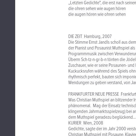
„Letzten Gedichte", die erst nach seine
die ohren sehen wie augen hören
die augen hören wie ohren sehen
DIE ZEIT Hamburg, 2007
Die Stimme Ernst Jandls scholl aus dem
der Pianist und Posaunist Muthspiel a
Programmmusik zwischen Verwunderu
Überm Sch-tz-n-gr-b-n tönten die Jödelch
Zuschauer, wie er seine Posaunen- und K
Kuckucksrufen während des Spiels ohne
rhythmisch perfekt, bauten sich impon
Wendungen zu geben verstand, von Jan
FRANKFURTER NEUE PRESSE Frankfurt
Was Christian Muthspiel an blitzender In
phänomenal. Mag der Einsatz technisc
klingenden Jahrmarktsspielzeug) bei an
dem Muthspiel geradezu beglückend... B
KURIER Wien, 2008
Gedichte, sagte der im Jahr 2000 verst
Christian Muthspiel mit Posaune, Klavi