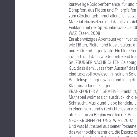
kurzweilige Soloperformance "für und mi
Dämpfern, aus Flöten und Trillerpfeife
zum Glockengebimmel allerlei einsetzt 
Material einzusetzen und damit zu spiele
Einklang mit der Sprachakrobatik Jandls
WAZ Essen, 2008
Ein aberwitziges Abenteuer von Inventio
wie Flöten, Pfeifen und Klaviersaiten, 
und Entfremdungen jagte. Ein hinreißend
ironisch und dann wieder befreiend ko
SALZBURGER NACHRICHTEN Salzburg
Gut, dass dem „Jazz from Austria" das 
eindrucksvoll bewiesen: In seinem Solo
Bandeinspielungen witzig und innig dem
Klangmaschinen klingen.
FRANKFURTER ALLGEMEINE Frankfurt
Muthspiel widmet sich ausdrücklich die
Sehnsucht, Musik und Liebe handeln. „D
in einem von Jandls Gedichten, von viel
aber schon zu Beginn werden der Amsel
NEUE KRONEN ZEITUNG Wien, 2007
Und was Muthspiel aus seiner Posaune, 
das war hochkonzentriert, die Essenz e