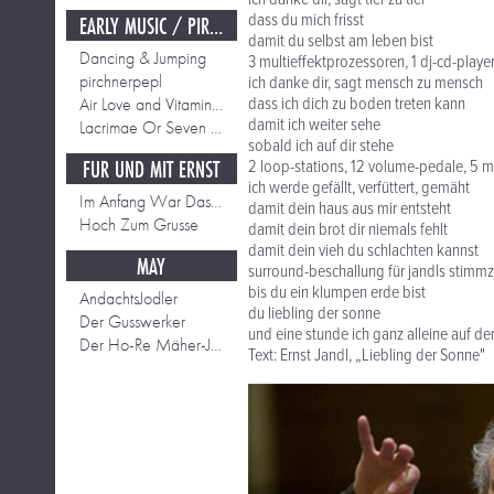
dass du mich frisst
EARLY MUSIC / PIRCHNER PEPL
damit du selbst am leben bist
Dancing & Jumping
3 multieffektprozessoren, 1 dj-cd-play
pirchnerpepl
ich danke dir, sagt mensch zu mensch
Air Love and Vitamines
dass ich dich zu boden treten kann
damit ich weiter sehe
Lacrimae Or Seven Tears EIGHT - dancing tears
sobald ich auf dir stehe
FÜR UND MIT ERNST
2 loop-stations, 12 volume-pedale, 5 
ich werde gefällt, verfüttert, gemäht
Im Anfang War Das Fort
damit dein haus aus mir entsteht
Hoch Zum Grusse
damit dein brot dir niemals fehlt
damit dein vieh du schlachten kannst
MAY
surround-beschallung für jandls stimm
bis du ein klumpen erde bist
AndachtsJodler
du liebling der sonne
Der Gusswerker
und eine stunde ich ganz alleine auf de
Der Ho-Re Mäher-Jodler
Text: Ernst Jandl, „Liebling der Sonne"