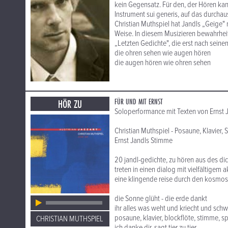
kein Gegensatz. Für den, der Hören kann
Instrument sui generis, auf das durchaus
Christian Muthspiel hat Jandls „Geige" 
Weise. In diesem Musizieren bewahrheite
„Letzten Gedichte", die erst nach seine
die ohren sehen wie augen hören
die augen hören wie ohren sehen
FÜR UND MIT ERNST
HÖR ZU
Soloperformance mit Texten von Ernst 
Christian Muthspiel - Posaune, Klavier, 
Ernst Jandls Stimme
20 jandl-gedichte, zu hören aus des di
treten in einen dialog mit vielfältigem
eine klingende reise durch den kosmos 
die Sonne glüht - die erde dankt
ihr alles was weht und kriecht und sch
posaune, klavier, blockflöte, stimme, sp
CHRISTIAN MUTHSPIEL
ich danke dir, sagt tier zu tier