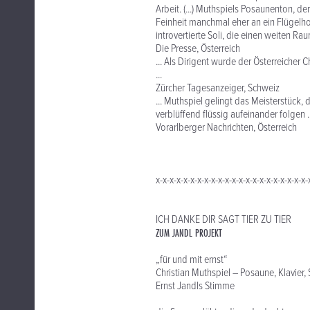
Arbeit. (...) Muthspiels Posaunenton, 
Feinheit manchmal eher an ein Flügelhor
introvertierte Soli, die einen weiten R
Die Presse, Österreich
... Als Dirigent wurde der Österreicher 
...
Zürcher Tagesanzeiger, Schweiz
... Muthspiel gelingt das Meisterstück,
verblüffend flüssig aufeinander folgen ..
Vorarlberger Nachrichten, Österreich
x-x-x-x-x-x-x-x-x-x-x-x-x-x-x-x-x-x-x-x-x-x-
ICH DANKE DIR SAGT TIER ZU TIER
ZUM JANDL PROJEKT
„für und mit ernst“
Christian Muthspiel – Posaune, Klavier, 
Ernst Jandls Stimme