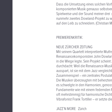
Dass die Umsetzung eines solchen Vorha
komponierten Musik genauso selbstvers
Spielweise und der Sound meiner drei 
nunmehr zweites Dowland-Projekt zu w
auf den Leib zu schneidern. (Christian M
PREMIERENKRITIK:
NEUE ZÜRCHER ZEITUNG
Mit seinem Quartett interpretierte Muth
Renaissancekomponisten John Dowland. 
in die Wiege legte. Sein Projekt scheint
durchdacht: Weil die Renaissance-Mus
ausspart, ist sie mit dem Jazz vergleich
Zusammenspiel – ein zentrales Postulat
Die Musiker überzeugten mit beherztem, 
es schwelgte in den Harmonien, genoss
Fundamente wie mit einem federnden Fi
oft mehrstimmig) für harmonische Dich
Vibrafonist Frank Tortiller – er setzte 
JAZZ´N MORE Zürich