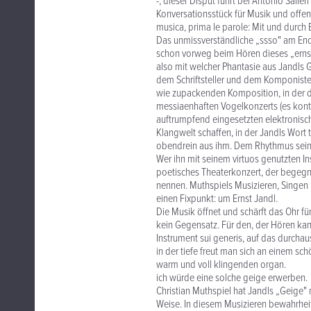
-, dieser Disput führt bei Antonio Salie
Konversationsstück für Musik und offene
musica, prima le parole: Mit und durch E
Das unmissverständliche „ssso" am End
schon vorweg beim Hören dieses „ernst
also mit welcher Phantasie aus Jandls G
dem Schriftsteller und dem Komponisten
wie zupackenden Komposition, in der d
messiaenhaften Vogelkonzerts (es konte
auftrumpfend eingesetzten elektronisch
Klangwelt schaffen, in der Jandls Wort 
obendrein aus ihm. Dem Rhythmus sein
Wer ihn mit seinem virtuos genutzten Ins
poetisches Theaterkonzert, der begegn
nennen. Muthspiels Musizieren, Singen 
einen Fixpunkt: um Ernst Jandl.
Die Musik öffnet und schärft das Ohr f
kein Gegensatz. Für den, der Hören kann
Instrument sui generis, auf das durchaus
in der tiefe freut man sich an einem sch
warm und voll klingenden organ.
ich würde eine solche geige erwerben.
Christian Muthspiel hat Jandls „Geige" 
Weise. In diesem Musizieren bewahrheite