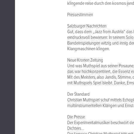
klingende reise durch den kosmos jand
Pressestimmen
Salzburger Nachrichten
Gut, dass dem „Jazz from Austria“ das 
eindrucksvoll bewiesen: In seinem Solo
Bandeinspielungen witzig und innig dem
Klangmaschinen klingen.
Neue Kronen Zeitung
Und was Muthspiel aus seiner Posaune, 
das war hochkonzentriert, die Essenz e
Mit des Meisters, also Jandls, Stimme,
mit Muthspiels Spiel bleibt. Danke, Erns
Der Standard
Christian Muthspiel schuf mittels Echop
multiinstrumentellen Klängen und Erns
Die Presse
Der Experimentalmusiker beschwört den 
Dichters…