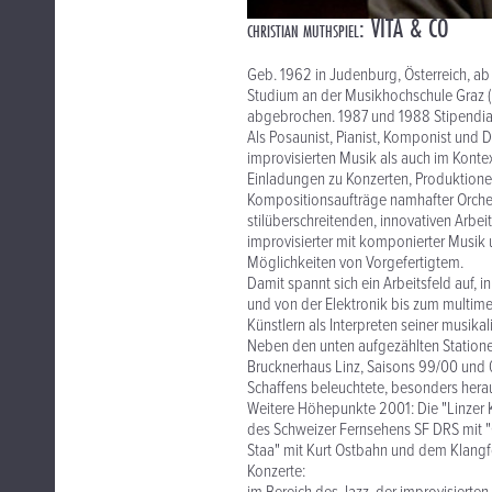
: VITA & CO
CHRISTIAN MUTHSPIEL
Geb. 1962 in Judenburg, Österreich, ab 6
Studium an der Musikhochschule Graz (Po
abgebrochen. 1987 und 1988 Stipendiat 
Als Posaunist, Pianist, Komponist und D
improvisierten Musik als auch im Konte
Einladungen zu Konzerten, Produktionen
Kompositionsaufträge namhafter Orches
stilüberschreitenden, innovativen Arbei
improvisierter mit komponierter Musi
Möglichkeiten von Vorgefertigtem.
Damit spannt sich ein Arbeitsfeld auf,
und von der Elektronik bis zum multim
Künstlern als Interpreten seiner musika
Neben den unten aufgezählten Stationen 
Brucknerhaus Linz, Saisons 99/00 und 0
Schaffens beleuchtete, besonders hera
Weitere Höhepunkte 2001: Die "Linzer K
des Schweizer Fernsehens SF DRS mit "
Staa" mit Kurt Ostbahn und dem Klang
Konzerte: