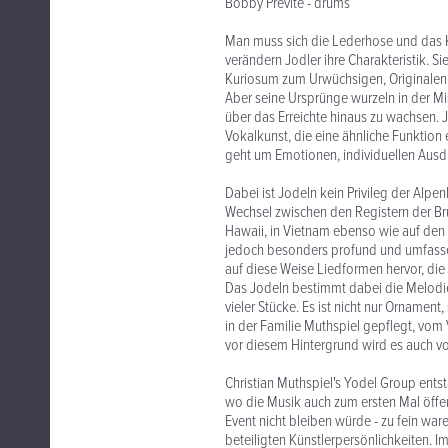
Bobby Previte - drums
Man muss sich die Lederhose und das K
verändern Jodler ihre Charakteristik. S
Kuriosum zum Urwüchsigen, Originalen. N
Aber seine Ursprünge wurzeln in der Mi
über das Erreichte hinaus zu wachsen. 
Vokalkunst, die eine ähnliche Funktion 
geht um Emotionen, individuellen Ausdru
Dabei ist Jodeln kein Privileg der Alp
Wechsel zwischen den Registern der B
Hawaii, in Vietnam ebenso wie auf den 
jedoch besonders profund und umfasse
auf diese Weise Liedformen hervor, die 
Das Jodeln bestimmt dabei die Melodi
vieler Stücke. Es ist nicht nur Ornamen
in der Familie Muthspiel gepflegt, vom
vor diesem Hintergrund wird es auch 
Christian Muthspiel's Yodel Group entst
wo die Musik auch zum ersten Mal öffent
Event nicht bleiben würde - zu fein wa
beteiligten Künstlerpersönlichkeiten. 