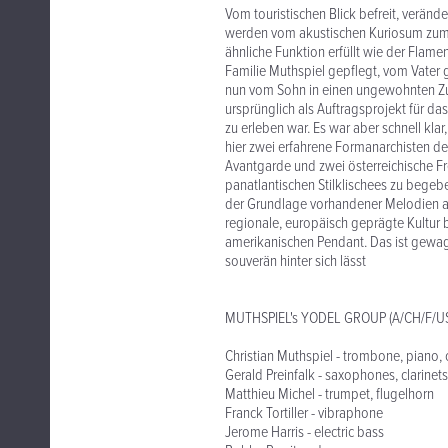
Vom touristischen Blick befreit, verände
werden vom akustischen Kuriosum zum U
ähnliche Funktion erfüllt wie der Flam
Familie Muthspiel gepflegt, vom Vater 
nun vom Sohn in einen ungewohnten Zu
ursprünglich als Auftragsprojekt für da
zu erleben war. Es war aber schnell kla
hier zwei erfahrene Formanarchisten d
Avantgarde und zwei österreichische Fr
panatlantischen Stilklischees zu begeb
der Grundlage vorhandener Melodien a
regionale, europäisch geprägte Kultur
amerikanischen Pendant. Das ist gewagt,
souverän hinter sich lässt
MUTHSPIEL's YODEL GROUP (A/CH/F/U
Christian Muthspiel - trombone, piano,
Gerald Preinfalk - saxophones, clarinets
Matthieu Michel - trumpet, flugelhorn
Franck Tortiller - vibraphone
Jerome Harris - electric bass