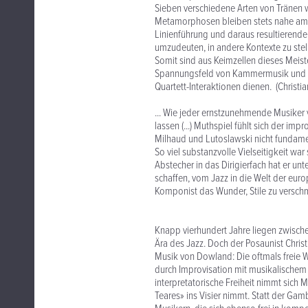
Sieben verschiedene Arten von Tränen 
Metamorphosen bleiben stets nahe am t
Linienführung und daraus resultierende
umzudeuten, in andere Kontexte zu stel
Somit sind aus Keimzellen dieses Meis
Spannungsfeld von Kammermusik und Jaz
Quartett-Interaktionen dienen. (Christi
... Wie jeder ernstzunehmende Musiker 
lassen (...) Muthspiel fühlt sich der imp
Milhaud und Lutoslawski nicht fundament
So viel substanzvolle Vielseitigkeit war
Abstecher in das Dirigierfach hat er unt
schaffen, vom Jazz in die Welt der eur
Komponist das Wunder, Stile zu verschm
Knapp vierhundert Jahre liegen zwische
Ära des Jazz. Doch der Posaunist Chris
Musik von Dowland: Die oftmals freie W
durch Improvisation mit musikalischem S
interpretatorische Freiheit nimmt sich
Teares» ins Visier nimmt. Statt der Gam