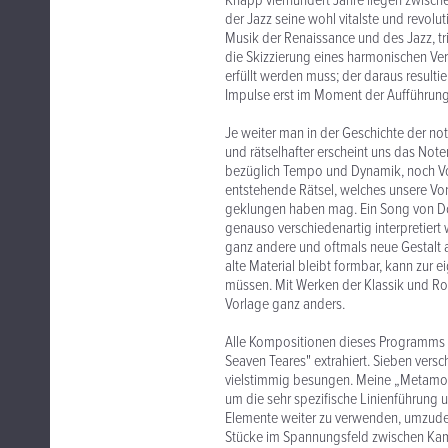
Knapp vierhundert Jahre liegen zwisch
der Jazz seine wohl vitalste und revolu
Musik der Renaissance und des Jazz, tri
die Skizzierung eines harmonischen Ve
erfüllt werden muss; der daraus result
Impulse erst im Moment der Aufführung 
Je weiter man in der Geschichte der not
und rätselhafter erscheint uns das Not
bezüglich Tempo und Dynamik, noch Vors
entstehende Rätsel, welches unsere Vors
geklungen haben mag. Ein Song von Dow
genauso verschiedenartig interpretiert 
ganz andere und oftmals neue Gestalt 
alte Material bleibt formbar, kann zu
müssen. Mit Werken der Klassik und Rom
Vorlage ganz anders.
Alle Kompositionen dieses Programms 
Seaven Teares" extrahiert. Sieben ver
vielstimmig besungen. Meine „Metamorp
um die sehr spezifische Linienführung 
Elemente weiter zu verwenden, umzudeu
Stücke im Spannungsfeld zwischen Kam