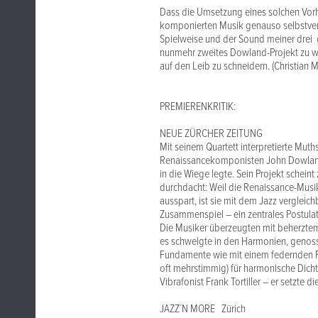
Dass die Umsetzung eines solchen Vorha
komponierten Musik genauso selbstvers
Spielweise und der Sound meiner drei 
nunmehr zweites Dowland-Projekt zu w
auf den Leib zu schneidern. (Christian M
PREMIERENKRITIK:
NEUE ZÜRCHER ZEITUNG
Mit seinem Quartett interpretierte Muth
Renaissancekomponisten John Dowland. 
in die Wiege legte. Sein Projekt scheint
durchdacht: Weil die Renaissance-Mus
ausspart, ist sie mit dem Jazz vergleich
Zusammenspiel – ein zentrales Postulat
Die Musiker überzeugten mit beherztem, 
es schwelgte in den Harmonien, genoss
Fundamente wie mit einem federnden Fi
oft mehrstimmig) für harmonische Dich
Vibrafonist Frank Tortiller – er setzte 
JAZZ´N MORE Zürich