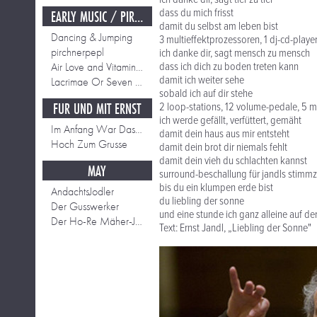
dass du mich frisst
EARLY MUSIC / PIRCHNER PEPL
damit du selbst am leben bist
Dancing & Jumping
3 multieffektprozessoren, 1 dj-cd-play
pirchnerpepl
ich danke dir, sagt mensch zu mensch
Air Love and Vitamines
dass ich dich zu boden treten kann
damit ich weiter sehe
Lacrimae Or Seven Tears EIGHT - dancing tears
sobald ich auf dir stehe
FÜR UND MIT ERNST
2 loop-stations, 12 volume-pedale, 5 
ich werde gefällt, verfüttert, gemäht
Im Anfang War Das Fort
damit dein haus aus mir entsteht
Hoch Zum Grusse
damit dein brot dir niemals fehlt
damit dein vieh du schlachten kannst
MAY
surround-beschallung für jandls stimm
bis du ein klumpen erde bist
AndachtsJodler
du liebling der sonne
Der Gusswerker
und eine stunde ich ganz alleine auf de
Der Ho-Re Mäher-Jodler
Text: Ernst Jandl, „Liebling der Sonne"