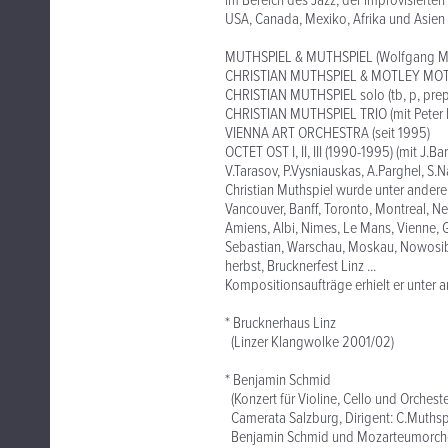
im Bereich des Jazz, der improvisierte
USA, Canada, Mexiko, Afrika und Asien
MUTHSPIEL & MUTHSPIEL (Wolfgang Muth
CHRISTIAN MUTHSPIEL & MOTLEY M
CHRISTIAN MUTHSPIEL solo (tb, p, prepar
CHRISTIAN MUTHSPIEL TRIO (mit Peter H
VIENNA ART ORCHESTRA (seit 1995)
OCTET OST I, II, III (1990-1995) (mit J.Ba
V.Tarasov, P.Vysniauskas, A.Parghel, S.
Christian Muthspiel wurde unter andere
Vancouver, Banff, Toronto, Montreal, N
Amiens, Albi, Nimes, Le Mans, Vienne, 
Sebastian, Warschau, Moskau, Nowosibir
herbst, Brucknerfest Linz ...
Kompositionsaufträge erhielt er unter 
* Brucknerhaus Linz
(Linzer Klangwolke 2001/02)
* Benjamin Schmid
(Konzert für Violine, Cello und Orches
Camerata Salzburg, Dirigent: C.Muthsp
Benjamin Schmid und Mozarteumorchest