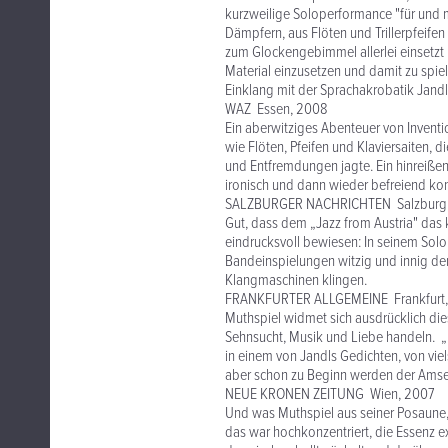
kurzweilige Soloperformance "für und mi
Dämpfern, aus Flöten und Trillerpfeife
zum Glockengebimmel allerlei einsetzt 
Material einzusetzen und damit zu spiele
Einklang mit der Sprachakrobatik Jandls
WAZ Essen, 2008
Ein aberwitziges Abenteuer von Inventio
wie Flöten, Pfeifen und Klaviersaiten, 
und Entfremdungen jagte. Ein hinreißend
ironisch und dann wieder befreiend ko
SALZBURGER NACHRICHTEN Salzburg
Gut, dass dem „Jazz from Austria" das 
eindrucksvoll bewiesen: In seinem Solo
Bandeinspielungen witzig und innig dem
Klangmaschinen klingen.
FRANKFURTER ALLGEMEINE Frankfurt
Muthspiel widmet sich ausdrücklich die
Sehnsucht, Musik und Liebe handeln. „D
in einem von Jandls Gedichten, von viel
aber schon zu Beginn werden der Amsel
NEUE KRONEN ZEITUNG Wien, 2007
Und was Muthspiel aus seiner Posaune, 
das war hochkonzentriert, die Essenz e