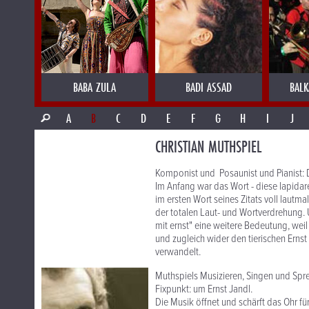
BABA ZULA
BADI ASSAD
BALK
A
B
C
D
E
F
G
H
I
J
CHRISTIAN MUTHSPIEL
Komponist und Posaunist und Pianist: D
Im Anfang war das Wort - diese lapida
im ersten Wort seines Zitats voll lautm
der totalen Laut- und Wortverdrehung.
mit ernst" eine weitere Bedeutung, weil
und zugleich wider den tierischen Ernst
verwandelt.
Muthspiels Musizieren, Singen und Spre
Fixpunkt: um Ernst Jandl.
Die Musik öffnet und schärft das Ohr f