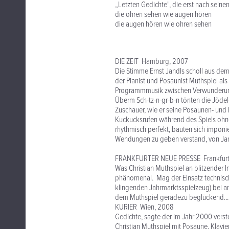
„Letzten Gedichte", die erst nach seine
die ohren sehen wie augen hören
die augen hören wie ohren sehen
DIE ZEIT Hamburg, 2007
Die Stimme Ernst Jandls scholl aus dem
der Pianist und Posaunist Muthspiel a
Programmmusik zwischen Verwunderu
Überm Sch-tz-n-gr-b-n tönten die Jödelch
Zuschauer, wie er seine Posaunen- und K
Kuckucksrufen während des Spiels ohne
rhythmisch perfekt, bauten sich impon
Wendungen zu geben verstand, von Jan
FRANKFURTER NEUE PRESSE Frankfurt
Was Christian Muthspiel an blitzender In
phänomenal. Mag der Einsatz technisc
klingenden Jahrmarktsspielzeug) bei an
dem Muthspiel geradezu beglückend... B
KURIER Wien, 2008
Gedichte, sagte der im Jahr 2000 verst
Christian Muthspiel mit Posaune, Klavi