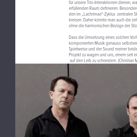
für unsere Trio-Interaktionen dienen, 
erfüllenden Raum definieren. Besonde
den im „Lachrimae"-Zyklus zentralen S
kreisen. Daher könnte man auch die ze
ohne die harmonischen Bezüge der Stü
Dass die Umsetzung eines solchen Vorha
komponierten Musik genauso selbstvers
Spielweise und der Sound meiner beide
Projekt zu wagen und uns, einem seit e
auf den Leib zu schneidern. (Christian 