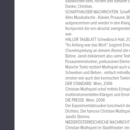
dazwischen bellt, röchelt und darüber s
Danke, Christian.
SCHAFFHAUSER NACHRICHTEN Schaff
Alles Musikalische - Klavier, Posaune, B
aufgenommen und wieder in den Klangp
Komponist die von absolut zwingendem 
war.
HALLER TAGBLATT Schwäbisch Hall, 2
"Im Anfang war das Wort", beginnt Ern
Choreinspielung an diesem Abend die e
Bühne. Jandl deklamiert also seine Tex
Posaunenmelodien, perkussiven Element
Manche Texte rezitiert Muthspiel auch se
Schweben und Beben - einfach mitreiß
ernsten wie auch den komischen Texten J
DER STANDARD Wien, 2006
Christian Muthspiel schuf mittels Echop
multiinstrumentellen Klängen und Erns
DIE PRESSE Wien, 2006
Der Experimentalmusiker beschwört den 
Dichters. Der famose Christian Muthspiel
Jandls Stimme.
NIEDERÖSTERREICHISCHE NACHRICHTE
Christian Muthspiel im Stadttheater: ei