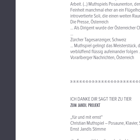
Arbeit. (...) Muthspiels Posaunenton, 
Feinheit manchmal eher an ein Flügelhor
introvertierte Soli, die einen weiten R
Die Presse, Österreich
... Als Dirigent wurde der Österreicher 
...
Zürcher Tagesanzeiger, Schweiz
... Muthspiel gelingt das Meisterstück,
verblüffend flüssig aufeinander folgen ..
Vorarlberger Nachrichten, Österreich
x-x-x-x-x-x-x-x-x-x-x-x-x-x-x-x-x-x-x-x-x-x-
ICH DANKE DIR SAGT TIER ZU TIER
ZUM JANDL PROJEKT
„für und mit ernst“
Christian Muthspiel – Posaune, Klavier, 
Ernst Jandls Stimme