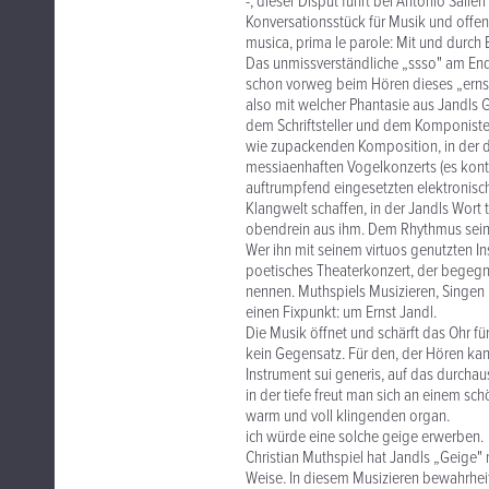
-, dieser Disput führt bei Antonio Salie
Konversationsstück für Musik und offene
musica, prima le parole: Mit und durch E
Das unmissverständliche „ssso" am End
schon vorweg beim Hören dieses „ernst
also mit welcher Phantasie aus Jandls G
dem Schriftsteller und dem Komponisten
wie zupackenden Komposition, in der d
messiaenhaften Vogelkonzerts (es konte
auftrumpfend eingesetzten elektronisch
Klangwelt schaffen, in der Jandls Wort 
obendrein aus ihm. Dem Rhythmus sein
Wer ihn mit seinem virtuos genutzten Ins
poetisches Theaterkonzert, der begegn
nennen. Muthspiels Musizieren, Singen 
einen Fixpunkt: um Ernst Jandl.
Die Musik öffnet und schärft das Ohr f
kein Gegensatz. Für den, der Hören kann
Instrument sui generis, auf das durchaus
in der tiefe freut man sich an einem sch
warm und voll klingenden organ.
ich würde eine solche geige erwerben.
Christian Muthspiel hat Jandls „Geige" 
Weise. In diesem Musizieren bewahrheite