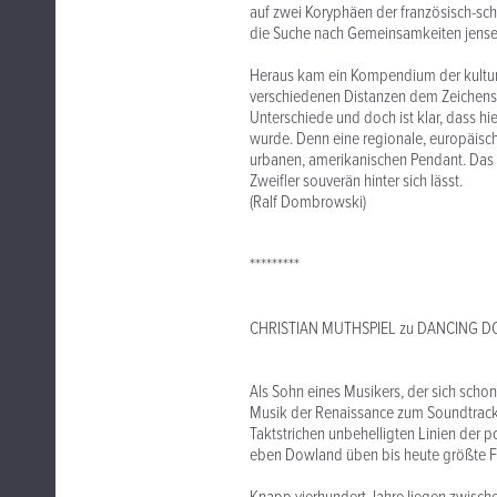
auf zwei Koryphäen der französisch-sch
die Suche nach Gemeinsamkeiten jenseit
Heraus kam ein Kompendium der kulture
verschiedenen Distanzen dem Zeichensy
Unterschiede und doch ist klar, dass hi
wurde. Denn eine regionale, europäis
urbanen, amerikanischen Pendant. Das i
Zweifler souverän hinter sich lässt.
(Ralf Dombrowski)
*********
CHRISTIAN MUTHSPIEL zu DANCING 
Als Sohn eines Musikers, der sich schon
Musik der Renaissance zum Soundtrack
Taktstrichen unbehelligten Linien der 
eben Dowland üben bis heute größte Fa