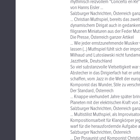
rhythmisch reizvollem "Concerto en Ré"
von Hanns Eisler ...
Salzburger Nachrichten, Österreich ganz
... Christian Muthspiel, bereits das zwe
dynamischem Dirigat auch in gedanken
filigranen Miniaturen aus der Feder Mut
Die Presse, Österreich ganzer Artikel
... Wie jeder ernstzunehmende Musiker 
lassen (...) Muthspiel fühlt sich der imp
Milhaud und Lutoslawski nicht fundament
Jazzthetik, Deutschland
So viel substanzvolle Vielseitigkeit war
Abstecher in das Dirigierfach hat er unt
schaffen, vom Jazz in die Welt der eur
Komponist das Wunder, Stile zu verschme
Der Standard, Österreich
... Knappe vierhundert Jahre später bri
Planeten mit der elektrischen Kraft von
Salzburger Nachrichten, Österreich ganz
... Multistilist Muthspiel, als Improvis
Kompositionsarbeit für Klangkörper jeg
warf für die herausfordernde Aufgabe al
Salzburger Nachrichten, Österreich
... Der Posaunist und Komponist Christia