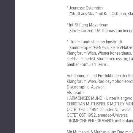
* Jeunesse Österreich
("Stodt aus Staa" mit Kurt Ostbahn, Kla
* Int. Stiftung Mozarteum
(Klavierkonzert, UA Thomas Larcher u
* Tiroler Landestheater Innsbruck
(Kammeroper "GENESIS: Zeiten/Plätze 
Klangforum Wien, Wiener Konzerthaus, S
steirischer herbst, studio percussion, L
Sauber Formula 1 Team ...
Aufführungen und Produktionen der Ko
Klangforum Wien, Radiosymphonieorche
Discographie, Auswahl:
Als Leader:
HARMONICES MUNDI - Linzer Klangwol
CHRISTIAN MUTHSPIEL & MOTLEY MOT
OCTET OST II, 1994, amadeo/Universal
OCTET OST, 1992, amadeo/Universal
TROMBONE PERFORMANCE (mit Roland 
Mit Muthspiel & Muthspiel (im Duo mit 