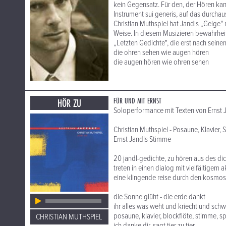
kein Gegensatz. Für den, der Hören kann
Instrument sui generis, auf das durchaus
Christian Muthspiel hat Jandls „Geige" 
Weise. In diesem Musizieren bewahrheite
„Letzten Gedichte", die erst nach seine
die ohren sehen wie augen hören
die augen hören wie ohren sehen
FÜR UND MIT ERNST
HÖR ZU
Soloperformance mit Texten von Ernst 
Christian Muthspiel - Posaune, Klavier, 
Ernst Jandls Stimme
20 jandl-gedichte, zu hören aus des di
treten in einen dialog mit vielfältigem
eine klingende reise durch den kosmos 
die Sonne glüht - die erde dankt
ihr alles was weht und kriecht und sch
posaune, klavier, blockflöte, stimme, sp
CHRISTIAN MUTHSPIEL
ich danke dir, sagt tier zu tier