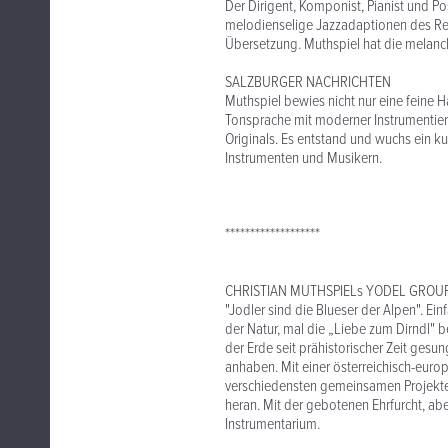
Der Dirigent, Komponist, Pianist und Po
melodienselige Jazzadaptionen des Re
Übersetzung. Muthspiel hat die melanc
SALZBURGER NACHRICHTEN
Muthspiel bewies nicht nur eine feine
Tonsprache mit moderner Instrumentieru
Originals. Es entstand und wuchs ein ku
Instrumenten und Musikern.
*******************
CHRISTIAN MUTHSPIELs YODEL GROU
"Jodler sind die Blueser der Alpen". Ei
der Natur, mal die „Liebe zum Dirndl" 
der Erde seit prähistorischer Zeit ges
anhaben. Mit einer österreichisch-euro
verschiedensten gemeinsamen Projekten
heran. Mit der gebotenen Ehrfurcht, ab
Instrumentarium.