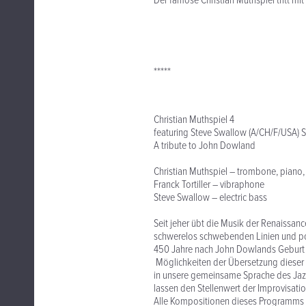
Der famose Christian Muthspiel tritt mit
*****
Christian Muthspiel 4
featuring Steve Swallow (A/CH/F/USA) 
A tribute to John Dowland
Christian Muthspiel – trombone, piano,
Franck Tortiller – vibraphone
Steve Swallow – electric bass
Seit jeher übt die Musik der Renaissanc
schwerelos schwebenden Linien und po
450 Jahre nach John Dowlands Geburt 
Möglichkeiten der Übersetzung dieser s
in unsere gemeinsame Sprache des Jazz.
lassen den Stellenwert der Improvisat
Alle Kompositionen dieses Programms s