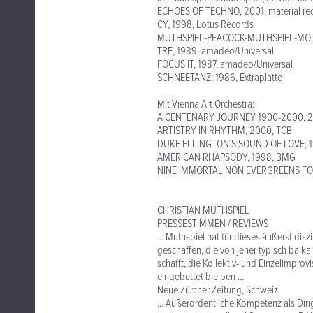
ECHOES OF TECHNO, 2001, material re
CY, 1998, Lotus Records
MUTHSPIEL-PEACOCK-MUTHSPIEL-MOTIA
TRE, 1989, amadeo/Universal
FOCUS IT, 1987, amadeo/Universal
SCHNEETANZ, 1986, Extraplatte
Mit Vienna Art Orchestra:
A CENTENARY JOURNEY 1900-2000, 20
ARTISTRY IN RHYTHM, 2000, TCB
DUKE ELLINGTON´S SOUND OF LOVE, 1
AMERICAN RHAPSODY, 1998, BMG
NINE IMMORTAL NON EVERGREENS FOR E
CHRISTIAN MUTHSPIEL
PRESSESTIMMEN / REVIEWS
... Muthspiel hat für dieses äußerst di
geschaffen, die von jener typisch balk
schafft, die Kollektiv- und Einzelimp
eingebettet bleiben ...
Neue Zürcher Zeitung, Schweiz
... Außerordentliche Kompetenz als Dir