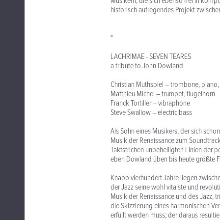
Musikern, die sich ebenso frei in komp
historisch aufregendes Projekt zwisc
*
LACHRIMAE - SEVEN TEARES
a tribute to John Dowland
Christian Muthspiel – trombone, piano,
Matthieu Michel – trumpet, flugelhorn
Franck Tortiller – vibraphone
Steve Swallow – electric bass
Als Sohn eines Musikers, der sich schon
Musik der Renaissance zum Soundtrack
Taktstrichen unbehelligten Linien der 
eben Dowland üben bis heute größte Fa
Knapp vierhundert Jahre liegen zwisch
der Jazz seine wohl vitalste und revolu
Musik der Renaissance und des Jazz, tri
die Skizzierung eines harmonischen Ve
erfüllt werden muss; der daraus result