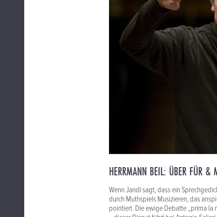
HERRMANN BEIL: ÜBER FÜR & M
Wenn Jandl sagt, dass ein Sprechgedich
durch Muthspiels Musizieren, das anspi
pointiert. Die ewige Debatte „prima la 