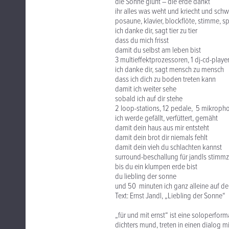
die Sonne glüht – die erde dankt
ihr alles was weht und kriecht und sch
posaune, klavier, blockflöte, stimme, sp
ich danke dir, sagt tier zu tier
dass du mich frisst
damit du selbst am leben bist
3 multieffektprozessoren, 1 dj-cd-play
ich danke dir, sagt mensch zu mensch
dass ich dich zu boden treten kann
damit ich weiter sehe
sobald ich auf dir stehe
2 loop-stations, 12 pedale, 5 mikroph
ich werde gefällt, verfüttert, gemäht
damit dein haus aus mir entsteht
damit dein brot dir niemals fehlt
damit dein vieh du schlachten kannst
surround-beschallung für jandls stimm
bis du ein klumpen erde bist
du liebling der sonne
und 50 minuten ich ganz alleine auf d
Text: Ernst Jandl, „Liebling der Sonne“
„für und mit ernst“ ist eine soloperfor
dichters mund, treten in einen dialog m