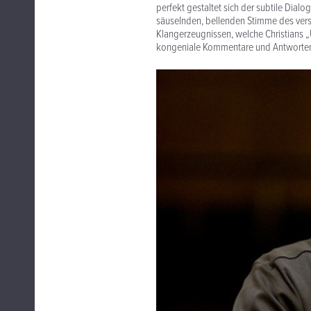
perfekt gestaltet sich der subtile Dial
säuselnden, bellenden Stimme des vers
Klangerzeugnissen, welche Christians „
kongeniale Kommentare und Antworte