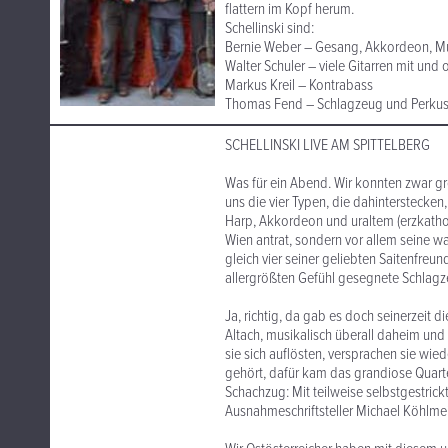
flattern im Kopf herum.
Schellinski sind:
Bernie Weber – Gesang, Akkordeon, 
Walter Schuler – viele Gitarren mit und
Markus Kreil – Kontrabass
Thomas Fend – Schlagzeug und Perkus
SCHELLINSKI LIVE AM SPITTELBERG
Was für ein Abend. Wir konnten zwar g
uns die vier Typen, die dahinterstecken
Harp, Akkordeon und uraltem (erzkatho
Wien antrat, sondern vor allem seine wa
gleich vier seiner geliebten Saitenfreu
allergrößten Gefühl gesegnete Schlag
Ja, richtig, da gab es doch seinerzeit d
Altach, musikalisch überall daheim und 
sie sich auflösten, versprachen sie wi
gehört, dafür kam das grandiose Quarte
Schachzug: Mit teilweise selbstgestric
Ausnahmeschriftsteller Michael Köhlmeie