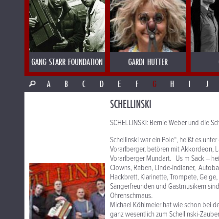
GANG STARR FOUNDATION
GARDI HUTTER
A
B
C
D
E
F
G
H
I
J
SCHELLINSKI
SCHELLINSKI: Bernie Weber und die Sc
Schellinski war ein Pole“, heißt es unt
Vorarlberger, betören mit Akkordeon, L
Vorarlberger Mundart. Us m Sack – hei
Clowns, Raben, Linde-Indianer, Autoba
Hackbrett, Klarinette, Trompete, Geige,
Sängerfreunden und Gastmusikern sin
Ohrenschmaus.
Michael Köhlmeier hat wie schon bei de
ganz wesentlich zum Schellinski-Zaube