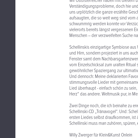
Wir Ostösterreicher haben mit diesem 
Verständigungsprobleme, doch hie und
uns urplötzlich die ganze erzählte Gesc
aufsaugten, die so weit weg sind vom 
schwummrig werden konnte vor Verzück
vielerorts bereits längst vergessenen E
Menschen – der verzweifelten Suche na
Schellinskis einzigartige Symbiose aus
und Hirn, sondern projeziert in uns au
Fenster samt dem Nachbarsgartenzwerg
vom Einzelschicksal zum uralten Ritual 
gewöhnlicher Spaziergang zur ultimative
Und dennoch: Meine deklarierten Favor
stimmungsvolle Lieder mit gemeinsamem
Lied überhaupt - einfach schön zu sein
Herz“ das andere. Weltmusik pur, in M
Zwei Dinge noch, die ich beinahe zu er
Schellinski-CD „Tränavogel“. Und: Sche
ersten Liedes selbst draufkommen, ist 
Schellinski muss man zuhören, spüren, 
Willy Zwerger für Klein&Kunst Onlein