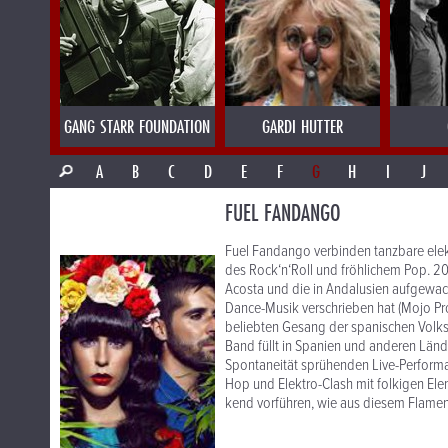
GANG STARR FOUNDATION
GARDI HUTTER
A
B
C
D
E
F
G
H
I
J
FUEL FANDANGO
Fuel Fandango verbinden tanzbare elek
des Rock‘n‘Roll und fröhlichem Pop. 2
Acosta und die in Andalusien aufgewac
Dance-Musik verschrieben hat (Mojo Pro
beliebten Gesang der spanischen Volks
Band füllt in Spanien und anderen Lände
Spontaneität sprühenden Live-Performa
Hop und Elektro-Clash mit folkigen Ele
kend vorführen, wie aus diesem Flame