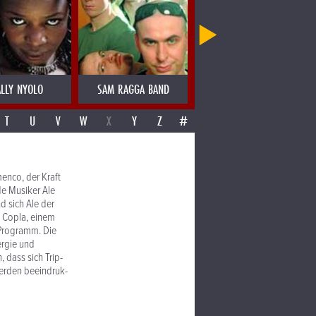
LLY NYOLO
SAM RAGGA BAND
SAMO SALAMON
T
U
V
W
X
Y
Z
#
enco, der Kraft
de Musiker Ale
 sich Ale der
d Copla, einem
 Programm. Die
ergie und
 dass sich Trip-
werden beeindruk-