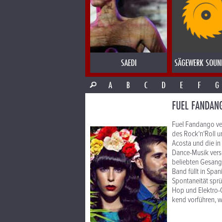
SAEDI
SÄGEWERK SOUN
A
B
C
D
E
F
G
FUEL FANDAN
Fuel Fandango ver
des Rock‘n‘Roll 
Acosta und die i
Dance-Musik versc
beliebten Gesang 
Band füllt in Spa
Spontaneität sprü
Hop und Elektro-C
kend vorführen, 