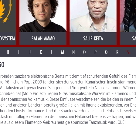
DSYSTEM
SALAH AMMO
SALIF KEITA
SA
H
I
J
K
L
M
N
O
P
Q
R
S
GO
binden tanzbare elektronische Beats mit dem tief schürfenden Gefühl des Flam
und fröhlichem Pop. 2009 fanden sich der von den Kanarischen Inseln stammen
n Andalusien aufgewachsene Sängerin und Songwriterin Nita zusammen. Während
hrieben hat (Mojo Project), liegen Nitas musikalische Wurzeln im Flamenco un
der spanischen Volksmusik. Diese Einflüsse verschmelzen die beiden in ihrem
nien und anderen Ländern bereits große Hallen mit ihrer elektrisierenden, vor En
henden Live-Performance. Und die Spanier werden auch im Treibhaus beweisen,
lash mit folkigen Elementen der iberischen Halbinsel bestens vertragen, und 
wie aus diesem Flamenco-Gebräu heutige spanische Tanzmusik wird. OLE!