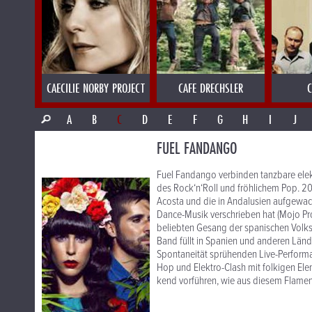
CAECILIE NORBY PROJECT
CAFE DRECHSLER
C
A
B
C
D
E
F
G
H
I
J
FUEL FANDANGO
Fuel Fandango verbinden tanzbare elek
des Rock‘n‘Roll und fröhlichem Pop. 2
Acosta und die in Andalusien aufgewac
Dance-Musik verschrieben hat (Mojo Pro
beliebten Gesang der spanischen Volks
Band füllt in Spanien und anderen Lände
Spontaneität sprühenden Live-Performa
Hop und Elektro-Clash mit folkigen Ele
kend vorführen, wie aus diesem Flame