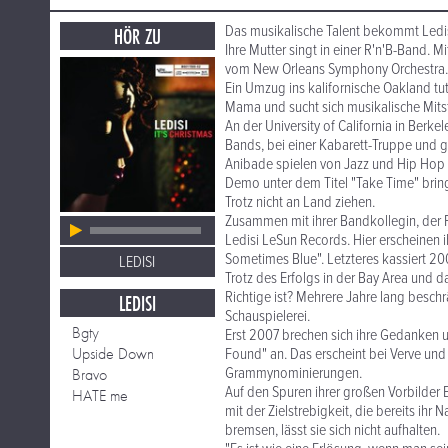
Das musikalische Talent bekommt Ledis
HÖR ZU
Ihre Mutter singt in einer R'n'B-Band. M
vom New Orleans Symphony Orchestra.
Ein Umzug ins kalifornische Oakland tut
Mama und sucht sich musikalische Mitstr
An der University of California in Berke
Bands, bei einer Kabarett-Truppe und g
Anibade spielen von Jazz und Hip Hop b
Demo unter dem Titel "Take Time" bring
Trotz nicht an Land ziehen.
Zusammen mit ihrer Bandkollegin, der 
Ledisi LeSun Records. Hier erscheinen i
Sometimes Blue". Letzteres kassiert 20
LEDISI
Trotz des Erfolgs in der Bay Area und d
Richtige ist? Mehrere Jahre lang besch
LEDISI
Schauspielerei.
Bgty
Erst 2007 brechen sich ihre Gedanken un
Upside Down
Found" an. Das erscheint bei Verve und 
Grammynominierungen.
Bravo
Auf den Spuren ihrer großen Vorbilder 
HATE me
mit der Zielstrebigkeit, die bereits ih
bremsen, lässt sie sich nicht aufhalten.