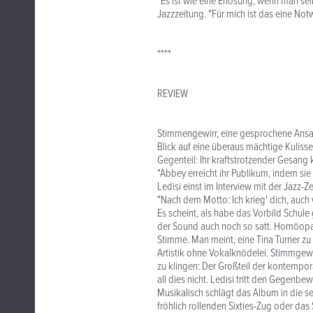
"Es ist wie eine Erlösung, wenn man sei
Jazzzeitung. "Für mich ist das eine Notw
****
REVIEW
Stimmengewirr, eine gesprochene Ansag
Blick auf eine überaus mächtige Kulisse 
Gegenteil: Ihr kraftstrotzender Gesang 
"Abbey erreicht ihr Publikum, indem sie 
Ledisi einst im Interview mit der Jazz-
"Nach dem Motto: Ich krieg' dich, auch 
Es scheint, als habe das Vorbild Schule
der Sound auch noch so satt. Homöopat
Stimme. Man meint, eine Tina Turner zu
Artistik ohne Vokalknödelei. Stimmgew
zu klingen: Der Großteil der kontempor
all dies nicht. Ledisi tritt den Gegenbew
Musikalisch schlägt das Album in die s
fröhlich rollenden Sixties-Zug oder da