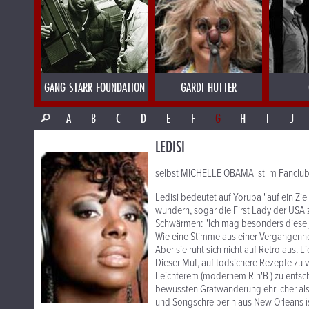
GANG STARR FOUNDATION
GARDI HUTTER
A
B
C
D
E
F
G
H
I
J
LEDISI
selbst MICHELLE OBAMA ist im Fanclu
Ledisi bedeutet auf Yoruba "auf ein Ziel
wundern, sogar die First Lady der USA z
Schwärmen: "Ich mag besonders diese ju
Wie eine Stimme aus einer Vergangenheit
Aber sie ruht sich nicht auf Retro aus. L
Dieser Mut, auf todsichere Rezepte zu 
Leichterem (modernem R'n'B ) zu entsche
bewussten Gratwanderung ehrlicher als 
und Songschreiberin aus New Orleans is