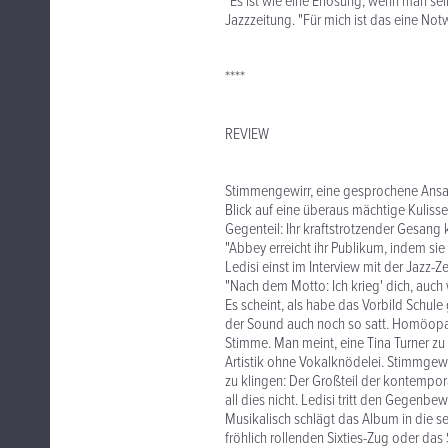
"Es ist wie eine Erlösung, wenn man sei
Jazzzeitung. "Für mich ist das eine Notw
****
REVIEW
Stimmengewirr, eine gesprochene Ansag
Blick auf eine überaus mächtige Kulisse 
Gegenteil: Ihr kraftstrotzender Gesang 
"Abbey erreicht ihr Publikum, indem sie 
Ledisi einst im Interview mit der Jazz-
"Nach dem Motto: Ich krieg' dich, auch 
Es scheint, als habe das Vorbild Schule
der Sound auch noch so satt. Homöopat
Stimme. Man meint, eine Tina Turner zu
Artistik ohne Vokalknödelei. Stimmgew
zu klingen: Der Großteil der kontempor
all dies nicht. Ledisi tritt den Gegenbew
Musikalisch schlägt das Album in die s
fröhlich rollenden Sixties-Zug oder da