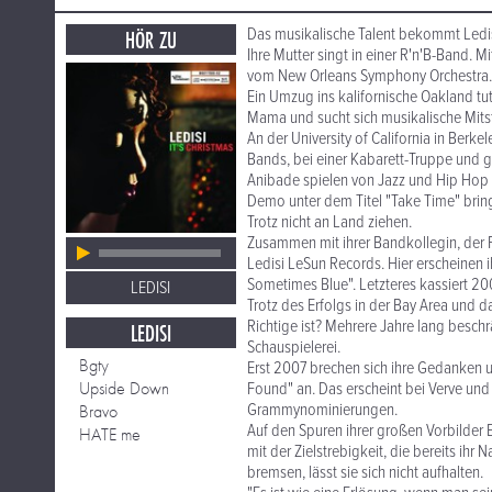
Das musikalische Talent bekommt Ledis
HÖR ZU
Ihre Mutter singt in einer R'n'B-Band. M
vom New Orleans Symphony Orchestra.
Ein Umzug ins kalifornische Oakland tut
Mama und sucht sich musikalische Mitstr
An der University of California in Berke
Bands, bei einer Kabarett-Truppe und g
Anibade spielen von Jazz und Hip Hop b
Demo unter dem Titel "Take Time" bring
Trotz nicht an Land ziehen.
Zusammen mit ihrer Bandkollegin, der 
Ledisi LeSun Records. Hier erscheinen i
Sometimes Blue". Letzteres kassiert 20
LEDISI
Trotz des Erfolgs in der Bay Area und d
Richtige ist? Mehrere Jahre lang besch
LEDISI
Schauspielerei.
Bgty
Erst 2007 brechen sich ihre Gedanken un
Upside Down
Found" an. Das erscheint bei Verve und 
Grammynominierungen.
Bravo
Auf den Spuren ihrer großen Vorbilder 
HATE me
mit der Zielstrebigkeit, die bereits ih
bremsen, lässt sie sich nicht aufhalten.