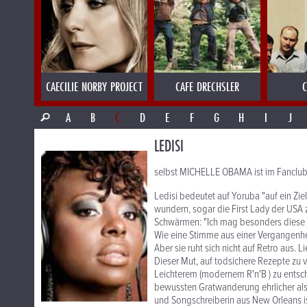
CAECILIE NORBY PROJECT
CAFE DRECHSLER
C
A
B
C
D
E
F
G
H
I
J
LEDISI
selbst MICHELLE OBAMA ist im Fanclu
Ledisi bedeutet auf Yoruba "auf ein Ziel
wundern, sogar die First Lady der USA z
Schwärmen: "Ich mag besonders diese ju
Wie eine Stimme aus einer Vergangenheit
Aber sie ruht sich nicht auf Retro aus. L
Dieser Mut, auf todsichere Rezepte zu 
Leichterem (modernem R'n'B ) zu entsche
bewussten Gratwanderung ehrlicher als 
und Songschreiberin aus New Orleans is