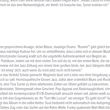
Erlösung, wenn man seine Gefühle nach außen tragen kann", erklärt Ledisi im Inte
mich ist das eine Notwendigkeit, ein Ventil. Ich brauche das. Sonst ersticke ich."
ne gesprochene Ansage, dicke Bässe, staubige Drums: "Runnin'" gibt gleich be
raus mächtige Kulisse frei. Um so verblüffender, dass Ledisi sich in diesem Wust n
aftstrotzender Gesang krallt sich die ungeteilte Aufmerksamkeit von Beginn an.
r Publikum, indem sie mit dem ersten Ton voll da ist, mit der ersten Note, die si
nterview mit der Jazz-Zeitung von einem ihrer großen Idole, der Jazz-Sängerin Ab
Ich krieg' dich, auch wenn du mich jetzt noch nicht kennst."
abe das Vorbild Schule gemacht: Nirgends lässt sich Ledisi von ihrer Umgebung u
ch so satt. Homöopathische Dosen Jazz, dafür aber ordentlich Blues und Rock
, eine Tina Turner zu ihren allerbesten Zeiten vor Ohren geführt zu bekommen.
kalknödelei. Stimmgewalt ohne Geschrei. Pop-Appeal und Radiotauglichkeit, oh
roßteil der kontemporären R'n'B-Divenschaft versucht einem seit Jahren weiß z
disi tritt den Gegenbeweis an. Ihr "Turn Me Loose": ein einziger "Es geht doch!"-Sc
gt das Album in die selbe Kerbe: Soul bedeutet nicht automatisch das Aufsprin
n Sixties-Zug oder das Surfen auf der Retro-Welle. Funky quakende Wah-Wah-Gita