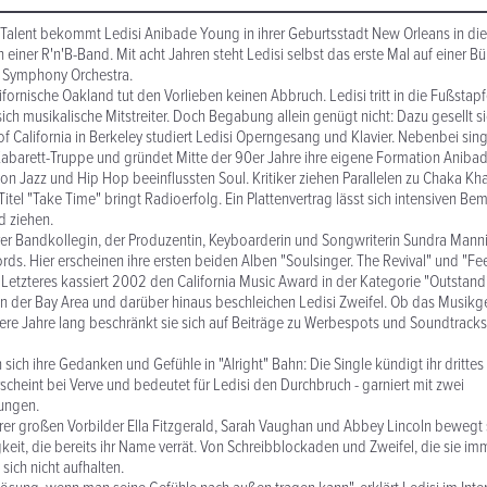
Talent bekommt Ledisi Anibade Young in ihrer Geburtsstadt New Orleans in die
in einer R'n'B-Band. Mit acht Jahren steht Ledisi selbst das erste Mal auf einer B
 Symphony Orchestra.
ifornische Oakland tut den Vorlieben keinen Abbruch. Ledisi tritt in die Fußstap
ch musikalische Mitstreiter. Doch Begabung allein genügt nicht: Dazu gesellt sic
of California in Berkeley studiert Ledisi Operngesang und Klavier. Nebenbei singt
Kabarett-Truppe und gründet Mitte der 90er Jahre ihre eigene Formation Anibad
on Jazz und Hip Hop beeinflussten Soul. Kritiker ziehen Parallelen zu Chaka Kh
tel "Take Time" bringt Radioerfolg. Ein Plattenvertrag lässt sich intensiven 
d ziehen.
er Bandkollegin, der Produzentin, Keyboarderin und Songwriterin Sundra Mann
rds. Hier erscheinen ihre ersten beiden Alben "Soulsinger. The Revival" und "Fe
Letzteres kassiert 2002 den California Music Award in der Kategorie "Outstand
 in der Bay Area und darüber hinaus beschleichen Ledisi Zweifel. Ob das Musikge
rere Jahre lang beschränkt sie sich auf Beiträge zu Werbespots und Soundtracks
 sich ihre Gedanken und Gefühle in "Alright" Bahn: Die Single kündigt ihr dritte
scheint bei Verve und bedeutet für Ledisi den Durchbruch - garniert mit zwei
ungen.
rer großen Vorbilder Ella Fitzgerald, Sarah Vaughan und Abbey Lincoln bewegt s
gkeit, die bereits ihr Name verrät. Von Schreibblockaden und Zweifel, die sie i
 sich nicht aufhalten.