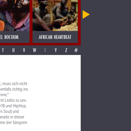
EL BOCOUM
AFRICAN HEARTBEAT
AJAS SOULGROUP
T
U
V
W
X
Y
Z
#
, muss sich nicht
falls richtig ins
imme."
mt Ledisi zu uns.
 R'n'B und HipHop.
em Soul) und
erade in dieser
imme der Sängerin