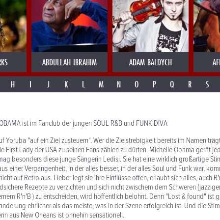
RKS
ABDULLAH IBRAHIM
ADAM BALDYCH
AF
H
I
J
K
L
M
N
O
P
Q
R
S
 OBAMA ist im Fanclub der jungen SOUL R&B und FUNK-DIVA
f Yoruba "auf ein Ziel zusteuern". Wer die Zielstrebigkeit bereits im Namen trägt
e First Lady der USA zu seinen Fans zählen zu dürfen. Michelle Obama gerät jeden
ag besonders diese junge Sängerin Ledisi. Sie hat eine wirklich großartige St
us einer Vergangenheit, in der alles besser, in der alles Soul und Funk war, kom
 nicht auf Retro aus. Lieber legt sie ihre Einflüsse offen, erlaubt sich alles, auch
odsichere Rezepte zu verzichten und sich nicht zwischem dem Schweren (jazzig
nem R'n'B ) zu entscheiden, wird hoffentlich belohnt. Denn "Lost & found" ist g
derung ehrlicher als das meiste, was in der Szene erfolgreich ist. Und die St
in aus New Orleans ist ohnehin sensationell.