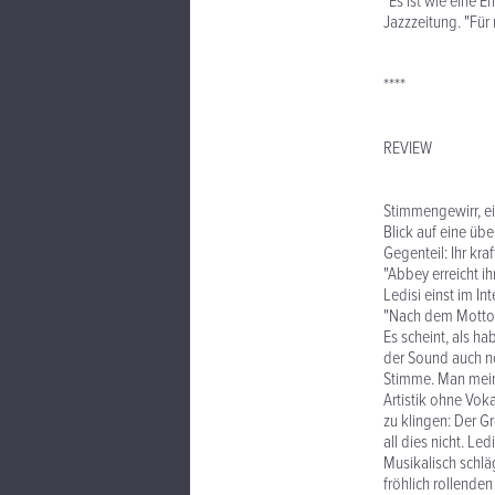
"Es ist wie eine 
Jazzzeitung. "Für 
****
REVIEW
Stimmengewirr, ei
Blick auf eine übe
Gegenteil: Ihr kr
"Abbey erreicht ih
Ledisi einst im I
"Nach dem Motto: 
Es scheint, als h
der Sound auch no
Stimme. Man meint
Artistik ohne Vo
zu klingen: Der G
all dies nicht. Le
Musikalisch schlä
fröhlich rollende