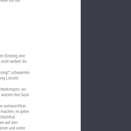
rview mit der
im Einstieg den
icht verliert. Im
e singt", schwärmte
bey Lincoln.
nterkriegen, sei
 würzen ihre Soul-
ne austauschbar
u machen, es gebe
hlachtruf.
gen auf den
rren und voller