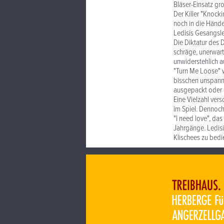
Bläser-Einsatz gro
Der Killer "Knocki
noch in die Hände
Ledisis Gesangslei
Die Diktatur des 
schräge, unerwar
unwiderstehlich a
"Turn Me Loose" w
bisschen unspanne
ausgepackt oder -
Eine Vielzahl ver
im Spiel. Dennoc
"I need love", da
Jahrgänge. Ledisi
Klischees zu bedi