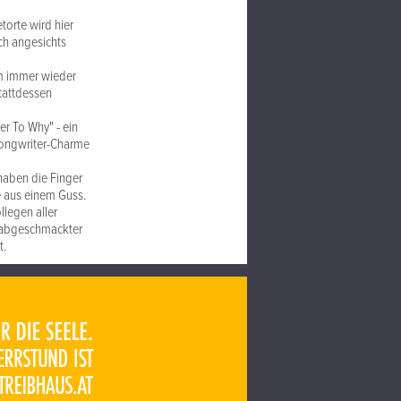
torte wird hier
ch angesichts
em immer wieder
tattdessen
er To Why" - ein
/Songwriter-Charme
 haben die Finger
e aus einem Guss.
llegen aller
h abgeschmackter
t.