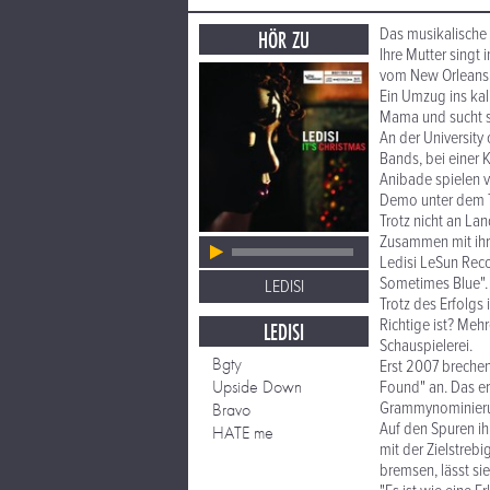
Das musikalische 
HÖR ZU
Ihre Mutter singt 
vom New Orleans
Ein Umzug ins kal
Mama und sucht si
An der University 
Bands, bei einer 
Anibade spielen v
Demo unter dem Ti
Trotz nicht an Lan
Zusammen mit ihr
Ledisi LeSun Reco
Sometimes Blue". 
LEDISI
Trotz des Erfolgs
Richtige ist? Meh
LEDISI
Schauspielerei.
Bgty
Erst 2007 brechen
Upside Down
Found" an. Das er
Grammynominier
Bravo
Auf den Spuren ih
HATE me
mit der Zielstrebi
bremsen, lässt sie