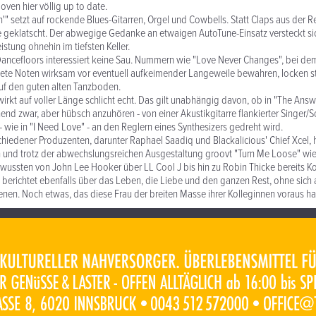
oven hier völlig up to date.
n'" setzt auf rockende Blues-Gitarren, Orgel und Cowbells. Statt Claps aus der Re
 geklatscht. Der abwegige Gedanke an etwaigen AutoTune-Einsatz versteckt si
stung ohnehin im tiefsten Keller.
Dancefloors interessiert keine Sau. Nummern wie "Love Never Changes", bei d
tete Noten wirksam vor eventuell aufkeimender Langeweile bewahren, locken s
uf den guten alten Tanzboden.
irkt auf voller Länge schlicht echt. Das gilt unabhängig davon, ob in "The Answ
nd zwar, aber hübsch anzuhören - von einer Akustikgitarre flankierter Singer
 wie in "I Need Love" - an den Reglern eines Synthesizers gedreht wird.
schiedener Produzenten, darunter Raphael Saadiq und Blackalicious' Chief Xcel,
h und trotz der abwechslungsreichen Ausgestaltung groovt "Turn Me Loose" wi
s wussten von John Lee Hooker über LL Cool J bis hin zu Robin Thicke bereits Ko
 berichtet ebenfalls über das Leben, die Liebe und den ganzen Rest, ohne sic
enen. Noch etwas, das diese Frau der breiten Masse ihrer Kolleginnen voraus ha