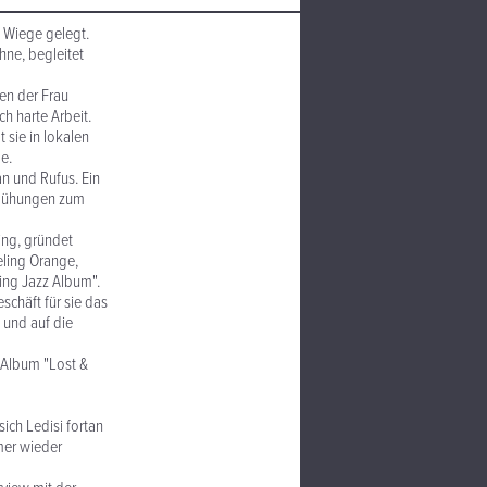
 Wiege gelegt.
ühne, begleitet
fen der Frau
h harte Arbeit.
 sie in lokalen
e.
an und Rufus. Ein
Bemühungen zum
ing, gründet
eling Orange,
ing Jazz Album".
schäft für sie das
 und auf die
s Album "Lost &
ich Ledisi fortan
mmer wieder