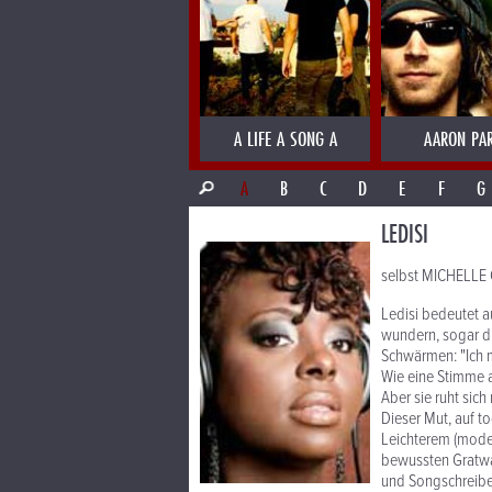
A LIFE A SONG A
AARON PA
A
B
C
D
E
F
G
LEDISI
selbst MICHELLE
Ledisi bedeutet au
wundern, sogar di
Schwärmen: "Ich m
Wie eine Stimme a
Aber sie ruht sich
Dieser Mut, auf t
Leichterem (moder
bewussten Gratwan
und Songschreiber