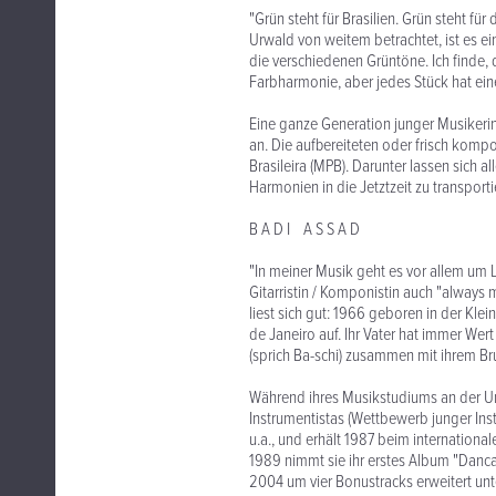
"Grün steht für Brasilien. Grün steht fü
Urwald von weitem betrachtet, ist es 
die verschiedenen Grüntöne. Ich finde,
Farbharmonie, aber jedes Stück hat ein
Eine ganze Generation junger Musikerin
an. Die aufbereiteten oder frisch kompo
Brasileira (MPB). Darunter lassen sich
Harmonien in die Jetztzeit zu transpor
B A D I A S S A D
"In meiner Musik geht es vor allem um 
Gitarristin / Komponistin auch "always 
liest sich gut: 1966 geboren in der Kle
de Janeiro auf. Ihr Vater hat immer Wer
(sprich Ba-schi) zusammen mit ihrem Bru
Während ihres Musikstudiums an der Un
Instrumentistas (Wettbewerb junger Ins
u.a., und erhält 1987 beim international
1989 nimmt sie ihr erstes Album "Danca 
2004 um vier Bonustracks erweitert unt