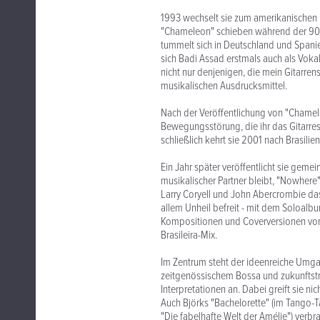
1993 wechselt sie zum amerikanischen L
"Chameleon" schieben während der 90er
tummelt sich in Deutschland und Spanie
sich Badi Assad erstmals auch als Voka
nicht nur denjenigen, die mein Gitarren
musikalischen Ausdrucksmittel.
Nach der Veröffentlichung von "Chameleo
Bewegungsstörung, die ihr das Gitarres
schließlich kehrt sie 2001 nach Brasilien
Ein Jahr später veröffentlicht sie geme
musikalischer Partner bleibt, "Nowhere
Larry Coryell und John Abercrombie das
allem Unheil befreit - mit dem Soloalbum
Kompositionen und Coverversionen von
Brasileira-Mix.
Im Zentrum steht der ideenreiche Umgan
zeitgenössischem Bossa und zukunftstr
Interpretationen an. Dabei greift sie n
Auch Björks "Bachelorette" (im Tango-T
"Die fabelhafte Welt der Amélie") verbras