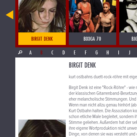
LSTEIN
BIRGIT DENK
BIXIGA 70
BJ
A
B
C
D
E
F
G
H
I
J
BIRGIT DENK
kurt ostbahns duett-rock-röhre mit ei
Birgit Denk ist eine "Rock-Röhre" - w
der klassischen Gitarrenband-Besetzung
eher melancholische Stimmungen. Und n
Wenn man nicht allzu genau hinhört (ab
Kurt Ostbahn halten. Die Assoziation ko
schon etliche Male begleitet, sondern i
Stimme geliehen. Außerdem hat der seli
ihre eigene Wortproduktion nicht unwese
Dinge, von denen sie was versteht und