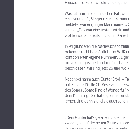
Freibad. Trotzdem wußte ich die ganze Zei
Was tut man in einem solchen Fall, we
ein Inserat auf. „Sängerin sucht Komme
meldete, war ein junger Mann namens Ch
suchte. „Das war eine typisch wilde und
wollte zwar auf deutsch und im Dialekt
1994 gründeten die Nachwuchshoffnunge
bekamen recht bald Auftritte im WUK u
komponierten eigene Nummern. „Eigentli
provokant, goschert und ordinär, habe
beschlossen: Wir sind jetzt 25 und wol
Nebenbei nahm auch Günter Brödl – Trai
auf. Er hatte für die CD Reserviert fi
des Songs „Some Kind of Wonderful“ von
dem Kurtl singt. Sie hatte genau drei S
lernen. Und dann stand sie auch schon
„Dem Günter hat’s gefallen, und er hat
zwieda‘, ist auf der neuen Platte zu hör
Jahren zwar genützt, aber jetzt schadet