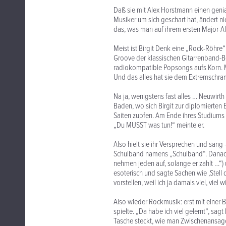
Daß sie mit Alex Horstmann einen geni
Musiker um sich geschart hat, ändert n
das, was man auf ihrem ersten Major-Al
Meist ist Birgit Denk eine „Rock-Röhr
Groove der klassischen Gitarrenband-B
radiokompatible Popsongs aufs Korn. M
Und das alles hat sie dem Extremschr
Na ja, wenigstens fast alles … Neuwirth
Baden, wo sich Birgit zur diplomierten Er
Saiten zupfen. Am Ende ihres Studiums
„Du MUSST was tun!“ meinte er.
Also hielt sie ihr Versprechen und sang
Schulband namens „Schulband“. Danach
nehmen jeden auf, solange er zahlt …“) 
esoterisch und sagte Sachen wie ,Stell di
vorstellen, weil ich ja damals viel, vie
Also wieder Rockmusik: erst mit einer
spielte. „Da habe ich viel gelernt“, sag
Tasche steckt, wie man Zwischenansagen