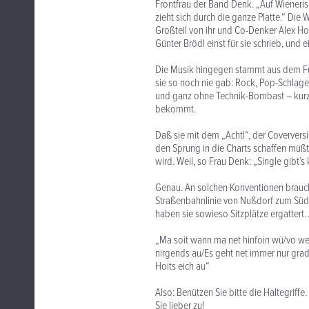
Frontfrau der Band Denk. „Auf Wieneris
zieht sich durch die ganze Platte.“ Di
Großteil von ihr und Co-Denker Alex Ho
Günter Brödl einst für sie schrieb, und e
Die Musik hingegen stammt aus dem Fu
sie so noch nie gab: Rock, Pop-Schlager
und ganz ohne Technik-Bombast – kurz u
bekommt.
Daß sie mit dem „Achtl“, der Coververs
den Sprung in die Charts schaffen müß
wird. Weil, so Frau Denk: „Single gibt’s
Genau. An solchen Konventionen brauch
Straßenbahnlinie von Nußdorf zum Süd
haben sie sowieso Sitzplätze ergattert.
„Ma soit wann ma net hinfoin wü/vo we
nirgends au/Es geht net immer nur gra
Hoits eich au“
Also: Benützen Sie bitte die Haltegriff
Sie lieber zu!