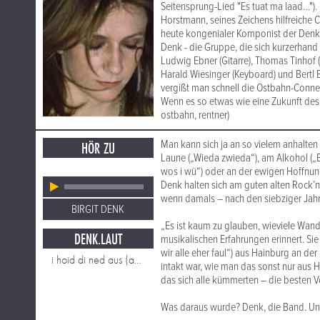
Seitensprung-Lied "Es tuat ma laad…").
Horstmann, seines Zeichens hilfreiche
heute kongenialer Komponist der Denk
Denk - die Gruppe, die sich kurzerhand 
Ludwig Ebner (Gitarre), Thomas Tinhof (e
Harald Wiesinger (Keyboard) und Bertl B
vergißt man schnell die Ostbahn-Conne
Wenn es so etwas wie eine Zukunft des A
ostbahn, rentner)
Man kann sich ja an so vielem anhalten
HÖR ZU
Laune („Wieda zwieda“), am Alkohol („B
wos i wü“) oder an der ewigen Hoffnung
Denk halten sich am guten alten Rock’n
wenn damals – nach den siebziger Jah
BIRGIT DENK
„Es ist kaum zu glauben, wieviele Wander
DENK.LAUT
musikalischen Erfahrungen erinnert. Si
wir alle eher faul“) aus Hainburg an de
i hoid di ned aus (aus: aus'gsteckt
intakt war, wie man das sonst nur aus 
das sich alle kümmerten – die besten 
Was daraus wurde? Denk, die Band. Und di