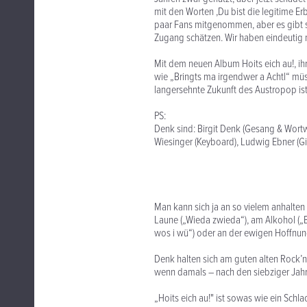
mit den Worten ,Du bist die legitime Erb
paar Fans mitgenommen, aber es gibt se
Zugang schätzen. Wir haben eindeutig 
Mit dem neuen Album Hoits eich au!, ihr
wie „Bringts ma irgendwer a Achtl“ m
langersehnte Zukunft des Austropop is
PS:
Denk sind: Birgit Denk (Gesang & Wortw
Wiesinger (Keyboard), Ludwig Ebner (Git
Man kann sich ja an so vielem anhalten
Laune („Wieda zwieda“), am Alkohol („B
wos i wü“) oder an der ewigen Hoffnung
Denk halten sich am guten alten Rock’n
wenn damals – nach den siebziger Jah
„Hoits eich au!" ist sowas wie ein Schla