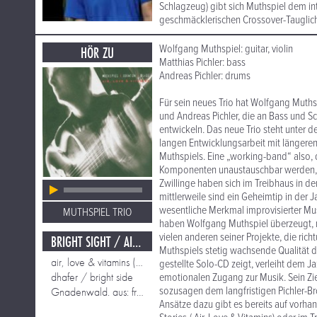
Schlagzeug) gibt sich Muthspiel dem int
geschmäcklerischen Crossover-Tauglichke
Wolfgang Muthspiel: guitar, violin
HÖR ZU
Matthias Pichler: bass
Andreas Pichler: drums
Für sein neues Trio hat Wolfgang Muthsp
und Andreas Pichler, die an Bass und S
entwickeln. Das neue Trio steht unter 
langen Entwicklungsarbeit mit längere
Muthspiels. Eine „working-band“ also, d
Komponenten unaustauschbar werden, u
Zwillinge haben sich im Treibhaus in d
mittlerweile sind ein Geheimtip in der 
wesentliche Merkmal improvisierter Mus
MUTHSPIEL TRIO
haben Wolfgang Muthspiel überzeugt, mit
vielen anderen seiner Projekte, die ri
BRIGHT SIGHT / AIR LOVE & VITAMINES...
Muthspiels stetig wachsende Qualität d
air, love & vitamins (marc johnson & brian blade)
gestellte Solo-CD zeigt, verleiht dem J
dhafer / bright side
emotionalen Zugang zur Musik. Sein Ziel
sozusagen dem langfristigen Pichler-Br
Gnadenwald. aus: friendly traveler mit Brian Blade
Ansätze dazu gibt es bereits auf vorha