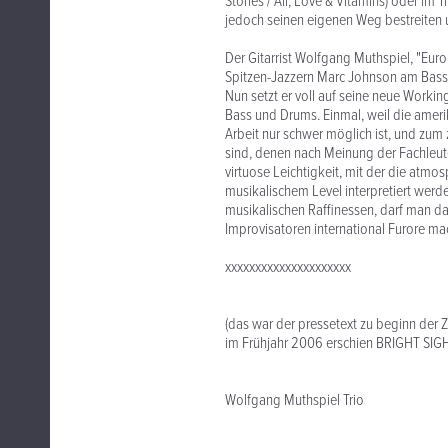
Stories / Air, Love & Vitamins) oder im 
jedoch seinen eigenen Weg bestreiten 
Der Gitarrist Wolfgang Muthspiel, "Euro
Spitzen-Jazzern Marc Johnson am Bass
Nun setzt er voll auf seine neue Workin
Bass und Drums. Einmal, weil die ameri
Arbeit nur schwer möglich ist, und zum 
sind, denen nach Meinung der Fachleute
virtuose Leichtigkeit, mit der die at
musikalischem Level interpretiert werd
musikalischen Raffinessen, darf man da
Improvisatoren international Furore ma
xxxxxxxxxxxxxxxxxxxxx
(das war der pressetext zu beginn de
im Frühjahr 2006 erschien BRIGHT SIGHT 
Wolfgang Muthspiel Trio