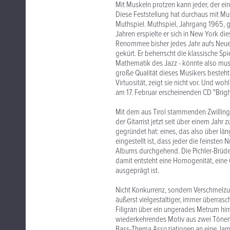
Mit Muskeln protzen kann jeder, der ein
Diese Feststellung hat durchaus mit Mus
Muthspiel. Muthspiel, Jahrgang 1965, ge
Jahren erspielte er sich in New York die
Renommee bisher jedes Jahr aufs Neue
gekürt. Er beherrscht die klassische Sp
Mathematik des Jazz - könnte also mus
große Qualität dieses Musikers besteht 
Virtuosität, zeigt sie nicht vor. Und woh
am 17. Februar erscheinenden CD "Bright 
Mit dem aus Tirol stammenden Zwillingsb
der Gitarrist jetzt seit über einem Jah
gegründet hat: eines, das also über lä
eingestellt ist, dass jeder die feinst
Albums durchgehend. Die Pichler-Brüder
damit entsteht eine Homogenität, eine 
ausgeprägt ist.
Nicht Konkurrenz, sondern Verschmelzung
äußerst vielgestaltiger, immer überrasc
Filigran über ein ungerades Metrum hi
wiederkehrendes Motiv aus zwei Tönen
Bass-Thema Assoziationen an eine Jame