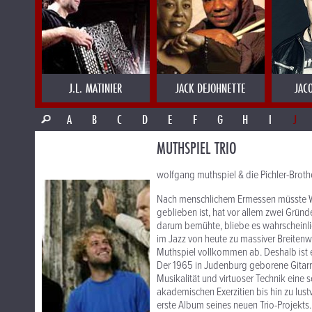
J.L. MATINIER
JACK DEJOHNETTE
JAC
A
B
C
D
E
F
G
H
I
J
MUTHSPIEL TRIO
wolfgang muthspiel & die Pichler-Broth
Nach menschlichem Ermessen müsste Wol
geblieben ist, hat vor allem zwei Gründ
darum bemühte, bliebe es wahrscheinlich
im Jazz von heute zu massiver Breitenw
Muthspiel vollkommen ab. Deshalb ist e
Der 1965 in Judenburg geborene Gitarr
Musikalität und virtuoser Technik eine 
akademischen Exerzitien bis hin zu lust
erste Album seines neuen Trio-Projekts.