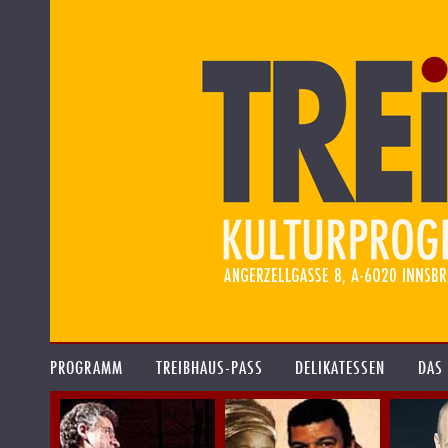
PROGRAMM
TREIBHAUS-PASS
DELIKATESSEN
DAS