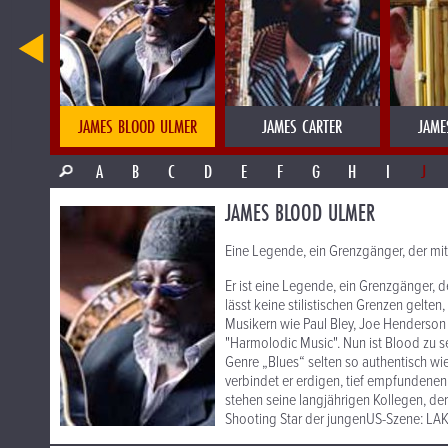
JAMES BLOOD ULMER
JAMES CARTER
JAME
A
B
C
D
E
F
G
H
I
J
JAMES BLOOD ULMER
Eine Legende, ein Grenzgänger, der mit
Er ist eine Legende, ein Grenzgänger,
lässt keine stilistischen Grenzen gelten,
Musikern wie Paul Bley, Joe Henderson 
"Harmolodic Music". Nun ist Blood zu s
Genre „Blues“ selten so authentisch wi
verbindet er erdigen, tief empfundenen
stehen seine langjährigen Kollegen, d
Shooting Star der jungenUS-Szene: L