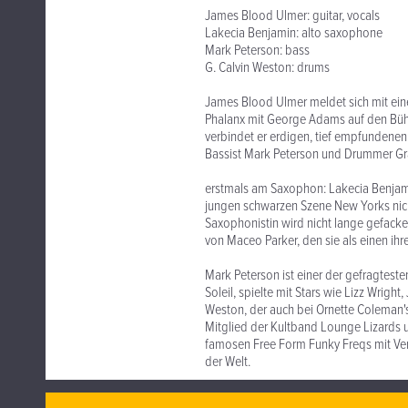
James Blood Ulmer: guitar, vocals
Lakecia Benjamin: alto saxophone
Mark Peterson: bass
G. Calvin Weston: drums
James Blood Ulmer meldet sich mit ein
Phalanx mit George Adams auf den Bühn
verbindet er erdigen, tief empfundenen
Bassist Mark Peterson und Drummer Gr
erstmals am Saxophon: Lakecia Benjamin
jungen schwarzen Szene New Yorks nich
Saxophonistin wird nicht lange gefacke
von Maceo Parker, den sie als einen ih
Mark Peterson ist einer der gefragteste
Soleil, spielte mit Stars wie Lizz Wrigh
Weston, der auch bei Ornette Coleman's 
Mitglied der Kultband Lounge Lizards u
famosen Free Form Funky Freqs mit Ve
der Welt.