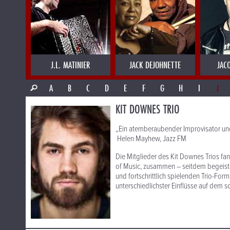
J.L. MATINIER
JACK DEJOHNETTE
JAC
A
B
C
D
E
F
G
H
I
J
KIT DOWNES TRIO
„Ein atemberaubender Improvisator und
Helen Mayhew, Jazz FM
Die Mitglieder des Kit Downes Trios fa
of Music, zusammen – seitdem begeister
und fortschrittlich spielenden Trio-Form
unterschiedlichster Einflüsse auf dem 