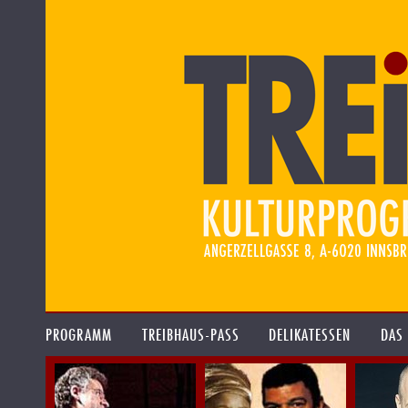
PROGRAMM
TREIBHAUS-PASS
DELIKATESSEN
DAS