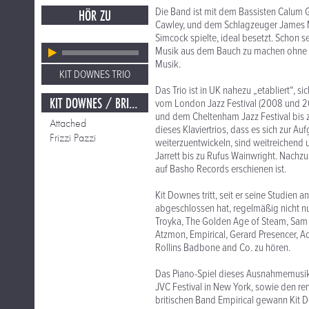
Die Band ist mit dem Bassisten Calum 
HÖR ZU
Cawley, und dem Schlagzeuger James 
Simcock spielte, ideal besetzt. Schon 
Musik aus dem Bauch zu machen ohne da
Musik.
KIT DOWNES TRIO
Das Trio ist in UK nahezu „etabliert“, si
KIT DOWNES / BRIT JAZZ
vom London Jazz Festival (2008 und 200
und dem Cheltenham Jazz Festival bis z
Attached
dieses Klaviertrios, dass es sich zur A
Frizzi Pazzi
weiterzuentwickeln, sind weitreichend
Jarrett bis zu Rufus Wainwright. Nac
auf Basho Records erschienen ist.
Kit Downes tritt, seit er seine Studien
abgeschlossen hat, regelmäßig nicht nu
Troyka, The Golden Age of Steam, Sam C
Atzmon, Empirical, Gerard Presencer, A
Rollins Badbone and Co. zu hören.
Das Piano-Spiel dieses Ausnahmemusik
JVC Festival in New York, sowie den re
britischen Band Empirical gewann Kit 