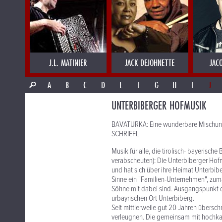
J.L. MATINIER
JACK DEJOHNETTE
JAC
A
B
C
D
E
F
G
H
I
J
UNTERBIBERGER HOFMUSIK
BAVATURKA: Eine wunderbare Mischung 
SCHRIEFL
Musik für alle, die tirolisch- bayerisc
verabscheuten): Die Unterbiberger Ho
und hat sich über ihre Heimat Unterbib
Sinne ein "Familien-Unternehmen", zum
Söhne mit dabei sind. Ausgangspunkt d
urbayrischen Ort Unterbiberg.
Seit mittlerweile gut 20 Jahren übersch
verleugnen. Die gemeinsam mit hochkar