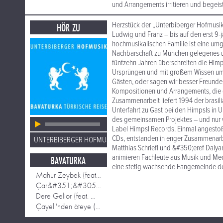
und Arrangements irritieren und begeist
Herzstück der „Unterbiberger Hofmusik“
HÖR ZU
Ludwig und Franz – bis auf den erst 9-j
hochmusikalischen Familie ist eine umg
Nachbarschaft zu München gelegenes urb
fünfzehn Jahren überschreiten die Him
Ursprüngen und mit großem Wissen um
Gästen, oder sagen wir besser Freunden
Kompositionen und Arrangements, die gl
Zusammenarbeit liefert 1994 der brasili
Unterfahrt zu Gast bei den Himpsls in U
des gemeinsamen Projektes – und nur 
Label Himpsl Records. Einmal angestoßen 
CDs, entstanden in enger Zusammenarb
UNTERBIBERGER HOFMUSIK
Matthias Schriefl und &#350;eref Daly
animieren Fachleute aus Musik und Med
BAVATURKA
eine stetig wachsende Fangemeinde den
Mahur Zeybek (feat. Seref Dalyanoglu)
Çar&#351;&#305;da (feat. Mathias Götz & Matthias S
Dere Gelior (feat. Matthias Schriefl)
Çayeli'nden öteye (feat. Seref Dalyanoglu, Xaver H