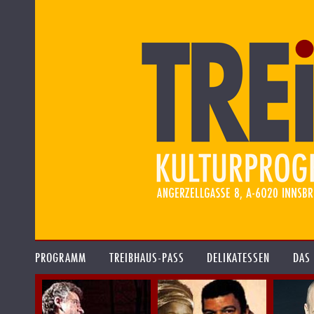
PROGRAMM
TREIBHAUS-PASS
DELIKATESSEN
DAS