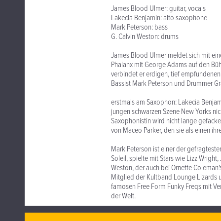
James Blood Ulmer: guitar, vocals
Lakecia Benjamin: alto saxophone
Mark Peterson: bass
G. Calvin Weston: drums
James Blood Ulmer meldet sich mit ein
Phalanx mit George Adams auf den Bühn
verbindet er erdigen, tief empfundenen
Bassist Mark Peterson und Drummer Gr
erstmals am Saxophon: Lakecia Benjamin
jungen schwarzen Szene New Yorks nich
Saxophonistin wird nicht lange gefacke
von Maceo Parker, den sie als einen ih
Mark Peterson ist einer der gefragteste
Soleil, spielte mit Stars wie Lizz Wrigh
Weston, der auch bei Ornette Coleman's 
Mitglied der Kultband Lounge Lizards u
famosen Free Form Funky Freqs mit Ve
der Welt.