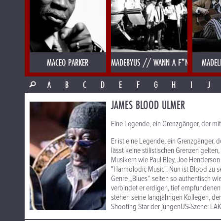
MACEO PARKER
MADEBYUS // WANN A F*NK
MADEL
A
B
C
D
E
F
G
H
I
J
JAMES BLOOD ULMER
Eine Legende, ein Grenzgänger, der mit
Er ist eine Legende, ein Grenzgänger,
lässt keine stilistischen Grenzen gelten,
Musikern wie Paul Bley, Joe Henderson 
"Harmolodic Music". Nun ist Blood zu s
Genre „Blues“ selten so authentisch wi
verbindet er erdigen, tief empfundenen
stehen seine langjährigen Kollegen, d
Shooting Star der jungenUS-Szene: L