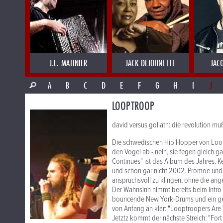
J.L. MATINIER
JACK DEJOHNETTE
JAC
A
B
C
D
E
F
G
H
I
J
LOOPTROOP
david versus goliath: die revolution mu
Die schwedischen Hip Hopper von Loopt
den Vogel ab - nein, sie fegen gleich
Continues" ist das Album des Jahres. Ke
und schon gar nicht 2002. Promoe und C
anspruchsvoll zu klingen, ohne die an
Der Wahnsinn nimmt bereits beim Intro "
bouncende New York-Drums und ein ge
von Anfang an klar: "Looptroopers Are
Jetztz kommt der nächste Streich: "For