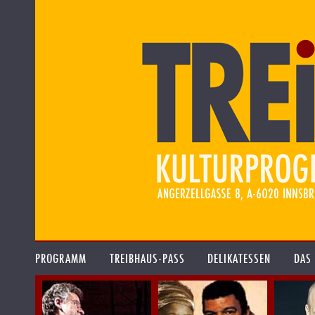
PROGRAMM
TREIBHAUS-PASS
DELIKATESSEN
DAS