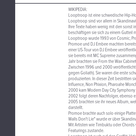
WIKIPEDIA:
Looptroop ist eine schwedische Hip-Ho
Looptroop sind vor allem in Skandinav
Ihre Texte haben wenig mit den sonst i
beschäftigen sie sich zu einem Gutteil mi
Looptroop wurde 1993 von Cosmic, Pro
Promoe und DJ Embee machten bereits s
einer US-Tour von DJ Embee veröffentl
sie bereits mit MC Supreme zusammenge
Jahr brachten sie From the Wax Cabinet
Zwischen 1996 und 2000 veröffentlicht
gegen Goliath). Sie waren die erste s
produzierten. In dieser Zeit bestritten 
Influence, Non Phixion, Pharoahe Monch
2000 kam Modern Day City Symphony auf
2002 folgt deren Nachfolger, ebenso e
2005 brachten sie ihr neues Album, we
darstellt.
Promoe brachte auch solo einige Platt
Walls Don't Lie" wurde er über Skandin
Mit Artisten wie Timbuktu oder Chords
Featurings zustande.