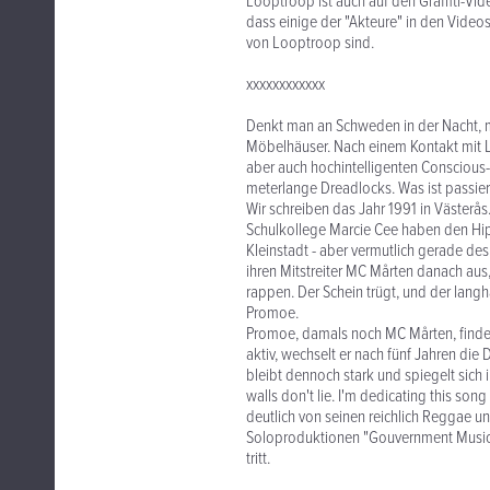
Looptroop ist auch auf den Graffiti-Vid
dass einige der "Akteure" in den Videos
von Looptroop sind.
xxxxxxxxxxxx
Denkt man an Schweden in der Nacht, m
Möbelhäuser. Nach einem Kontakt mit 
aber auch hochintelligenten Conscious
meterlange Dreadlocks. Was ist passier
Wir schreiben das Jahr 1991 in Västerå
Schulkollege Marcie Cee haben den Hip 
Kleinstadt - aber vermutlich gerade de
ihren Mitstreiter MC Mårten danach au
rappen. Der Schein trügt, und der langh
Promoe.
Promoe, damals noch MC Mårten, findet 
aktiv, wechselt er nach fünf Jahren die
bleibt dennoch stark und spiegelt sich 
walls don't lie. I'm dedicating this so
deutlich von seinen reichlich Reggae 
Soloproduktionen "Gouvernment Music"
tritt.