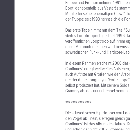
Embee und Promoe nehmen 1991 ihren e
Boot, der ebenfalls aus Västerås stamm
Mitglieder seiner ehemaligen Crew "The
der Truppe; seit 1993 nennt sich die F
Das erste Tape nimmt mit dem Titel "Su
viertes Looptroopmitglied seit 1996 da
veröffentlichen Looptroop auf ihrem ei
durch Majorunternehmen wird bewusst v
schwedischen Punk- und Hardcore-Label
In diesem Rahmen erscheint 2000 das 
Continues" erregt weltweites Aufsehen;
auch Auftritte mit Größen wie den Arso
der der dritte Longplayer "Fort Europ
selbst produziert hat. Mit seinem Sol
Grammy ab, das nur nebenbei bemerkt
xxxxxxxxxxxxxxx
Die schwedischen Hip Hopper von Loopt
den Vogel ab - nein, sie fegen gleich
Continues" ist das Album des Jahres. Ke
und schon gar nicht 2002. Promoe und C