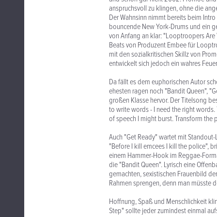
anspruchsvoll zu klingen, ohne die an
Der Wahnsinn nimmt bereits beim Intro "
bouncende New York-Drums und ein ge
von Anfang an klar: "Looptroopers Are 
Beats von Produzent Embee für Looptr
mit den sozialkritischen Skillz von P
entwickelt sich jedoch ein wahres Feue
Da fällt es dem euphorischen Autor sch
ehesten ragen noch "Bandit Queen", "G
großen Klasse hervor. Der Titelsong be
to write words - I need the right words
of speech I might burst. Transform the pa
Auch "Get Ready" wartet mit Standout-Ly
"Before I kill emcees I kill the police"
einem Hammer-Hook im Reggae-Format.
die "Bandit Queen". Lyrisch eine Offen
gemachten, sexistischen Frauenbild den
Rahmen sprengen, denn man müsste den
Hoffnung, Spaß und Menschlichkeit klin
Step" sollte jeder zumindest einmal auf