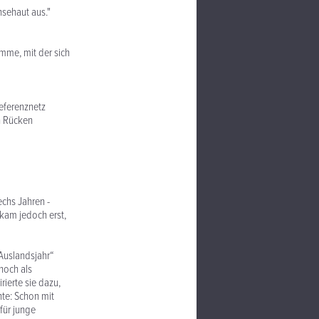
nsehaut aus."
mme, mit der sich
Referenznetz
n Rücken
echs Jahren -
 kam jedoch erst,
„Auslandsjahr“
 noch als
rierte sie dazu,
hte: Schon mit
für junge