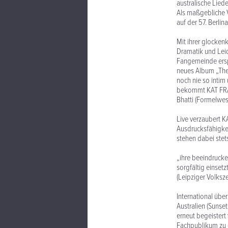
australische Lied
Als maßgebliche V
auf der 57. Berli
Mit ihrer glocken
Dramatik und Leid
Fangemeinde erspi
neues Album „The
noch nie so intim
bekommt KAT FRAN
Bhatti (Formelwes
Live verzaubert 
Ausdrucksfähigkei
stehen dabei stet
„ihre beeindrucke
sorgfältig einset
(Leipziger Volksz
International über
Australien (Sunset
erneut begeistert
Fachpublikum zu 