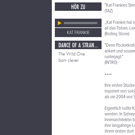
"Kat Frankies Sti
HÖR ZU
(TAZ)
„Kat Frankie hat 
all das Toben, Le
KAT FRANKIE
(Rolling Stone)
DANCE OF A STRANHER HEART
"Denn Pocketknife
ankert und souve
The Wild One
runterjagt."
born clever
(INTRO)
••••
Ihre ersten Stück
inspiriert von so
als sie 2004 von 
Eigentlich sollte
werden. In Sidney 
Innenarchitektin b
ihre langjährige 
ihrem ersten dort