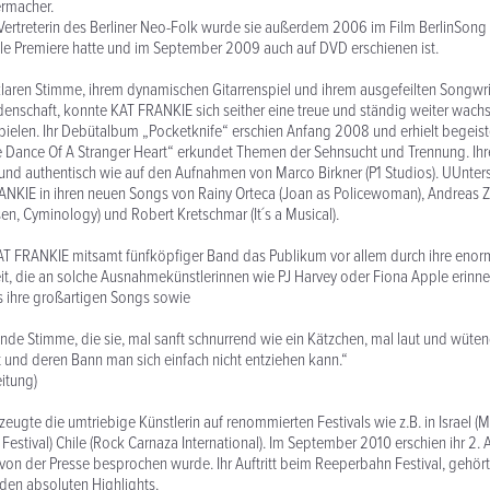
ermacher.
ertreterin des Berliner Neo-Folk wurde sie außerdem 2006 im Film BerlinSong p
nale Premiere hatte und im September 2009 auch auf DVD erschienen ist.
klaren Stimme, ihrem dynamischen Gitarrenspiel und ihrem ausgefeilten Songwrit
enschaft, konnte KAT FRANKIE sich seither eine treue und ständig weiter wac
elen. Ihr Debütalbum „Pocketknife“ erschien Anfang 2008 und erhielt begeister
 Dance Of A Stranger Heart“ erkundet Themen der Sehnsucht und Trennung. Ih
 und authentisch wie auf den Aufnahmen von Marco Birkner (P1 Studios). UUnter
KIE in ihren neuen Songs von Rainy Orteca (Joan as Policewoman), Andreas Z
en, Cyminology) und Robert Kretschmar (It´s a Musical).
KAT FRANKIE mitsamt fünfköpfiger Band das Publikum vor allem durch ihre enor
t, die an solche Ausnahmekünstlerinnen wie PJ Harvey oder Fiona Apple erinner
s ihre großartigen Songs sowie
nde Stimme, die sie, mal sanft schnurrend wie ein Kätzchen, mal laut und wüten
zt und deren Bann man sich einfach nicht entziehen kann.“
eitung)
zeugte die umtriebige Künstlerin auf renommierten Festivals wie z.B. in Israel (Mo
 Festival) Chile (Rock Carnaza International). Im September 2010 erschien ihr 2.
 von der Presse besprochen wurde. Ihr Auftritt beim Reeperbahn Festival, gehört
den absoluten Highlights.