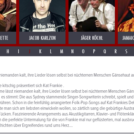
ETTE
JACOB KARLZON
JÄGER KÖCHL
JAMAI
H
I
J
K
L
M
N
O
P
Q
R
S
 niemanden kalt, ihre Lieder lösen selbst bei nüchternen Menschen Gänsehaut a
e kitschig präsentiert sich Kat Frankie .
me lässt niemanden kalt, ihre Lieder lösen selbst bei nüchternen Menschen Gän
d es stimmt: Die aus Sydney stammende Singer-Songwriterin schreibt, spielt und 
rühren. Schon in die feinfühlig arrangierten Folk-Pop-Songs auf Kat Frankies 
e man sich am liebsten einwickeln wollen, so zärtlich sang die gebürtige Austral
ücken. Faszinierende Arrangements aus Akustikgitarren, Klavier- und Flötenkl
n die perfekte Untermalung für die von Frankie mal nur geflüsterten, mal ausbru
chten über Ergreifendes rund ums Herz....