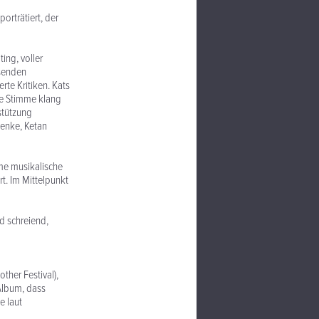
orträtiert, der
ing, voller
hsenden
te Kritiken. Kats
re Stimme klang
stützung
enke, Ketan
me musikalische
t. Im Mittelpunkt
d schreiend,
ther Festival),
 Album, dass
e laut