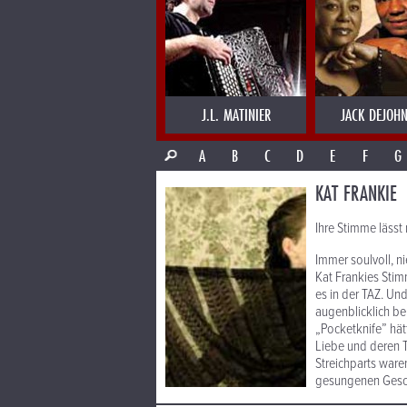
J.L. MATINIER
JACK DEJOHN
A
B
C
D
E
F
G
KAT FRANKIE
Ihre Stimme lässt
Immer soulvoll, ni
Kat Frankies Stim
es in der TAZ. Un
augenblicklich be
„Pocketknife” hätt
Liebe und deren T
Streichparts ware
gesungenen Geschi