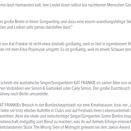
mme lässt niemanden kalt, ihre Lieder lösen selbst bei nüchternen Menschen Gä
ein große Breite in ihrem Songwriting und dazu eine enorm wandlungsfähige Sti
iden und Lieben sehr genau darstellen lässt."
 von Kat Frankie ist nicht etwa deshalb großartig, weil es fest in irgendeinem 
rän mit dem Erbe Popmusik umgeht. Es ist großartig, weil es einem Schauer de
e schrieb die australische Singer/Songwriterin KAT FRANKIE im zarten Alter von s
lchen Vorbildern wie Simon & Garfunkel oder Carly Simon. Der große Durchbruch
Sidney nach Berlin umsiedelte.
 KAT FRANKIEs Besuch in der Bundeshauptstadt nur eine Kreativpause, bzw. ein 
hatte sie trotz etlicher Auftritte in Clubs und auf Festivals ihren Lebensunterhalt
estritten. Aber die vitale und vielschichtige Singer/Songwriter-Szene Berlins inspi
Leidenschaft endgültig zum Beruf zu machen, was ihr auf Anhieb Erfolge einbrac
 entstandenen Stück The Wrong Side of Midnight gewann sie den Jaxtor-Award 