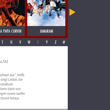
CA PAPA CURVIN
JAMARAM
JAMES BLOOD ULMER
T
U
V
W
X
Y
Z
#
us.TAZ
sehaut aus“, heißt
singt Lieder, die
Debütalbum
ierin darin von
ängen sowie sanfte
chsvoll heraus