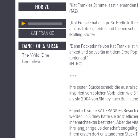
"Kat Frankies Stimme lässt niemanden k
HÖR ZU
(TAZ)
„Kat Frankie hat ein große Breite in i
all das Toben, Leiden und Lieben sehr g
KAT FRANKIE
(Rolling Stone)
DANCE OF A STRANHER HEART
"Denn Pocketknife von Kat Frankie ist n
ankert und souverän mit dem Erbe Popm
The Wild One
runterjagt."
born clever
(INTRO)
••••
Ihre ersten Stücke schrieb die australi
inspiriert von solchen Vorbildern wie 
als sie 2004 von Sidney nach Berlin ums
Eigentlich sollte KAT FRANKIEs Besuch 
werden. In Sidney hatte sie trotz etliche
Innenarchitektin bestritten. Aber die vit
ihre langjährige Leidenschaft endgülti
ihrem ersten dort entstandenen Stück 