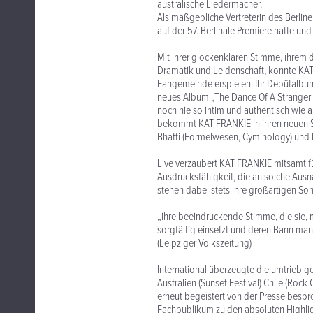
australische Liedermacher.
Als maßgebliche Vertreterin des Berlin
auf der 57. Berlinale Premiere hatte u
Mit ihrer glockenklaren Stimme, ihrem 
Dramatik und Leidenschaft, konnte KAT
Fangemeinde erspielen. Ihr Debütalbum 
neues Album „The Dance Of A Stranger
noch nie so intim und authentisch wie 
bekommt KAT FRANKIE in ihren neuen S
Bhatti (Formelwesen, Cyminology) und Ro
Live verzaubert KAT FRANKIE mitsamt f
Ausdrucksfähigkeit, die an solche Ausn
stehen dabei stets ihre großartigen So
„ihre beeindruckende Stimme, die sie, 
sorgfältig einsetzt und deren Bann man 
(Leipziger Volkszeitung)
International überzeugte die umtriebige 
Australien (Sunset Festival) Chile (Rock
erneut begeistert von der Presse bespro
Fachpublikum zu den absoluten Highlig