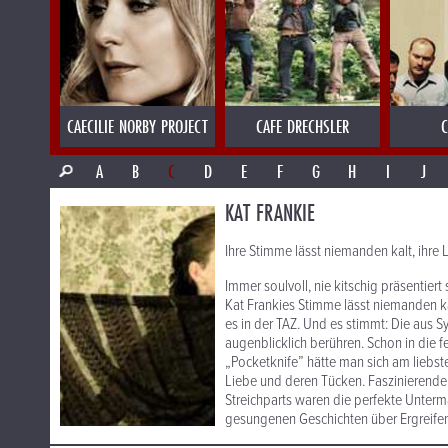
CAECILIE NORBY PROJECT
CAFE DRECHSLER
C
A
B
C
D
E
F
G
H
I
J
KAT FRANKIE
Ihre Stimme lässt niemanden kalt, ihre
Immer soulvoll, nie kitschig präsentiert 
Kat Frankies Stimme lässt niemanden ka
es in der TAZ. Und es stimmt: Die aus S
augenblicklich berühren. Schon in die 
„Pocketknife” hätte man sich am liebste
Liebe und deren Tücken. Faszinierende 
Streichparts waren die perfekte Unterma
gesungenen Geschichten über Ergreifen