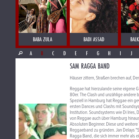
BABA ZULA
BADI ASSAD
BALK
A
B
C
D
E
F
G
H
I
J
SAM RAGGA BAND
Häuser zittern, Straßen brechen auf, 
Reggae hat hierzulande seine eigene G
80er. The Clash und unzählige andere b
Speziell in Hamburg hat Reggae ein gew
ersten Dances und Clashs mit Soundsy
Institution. Soundsystems wie Di Iries
von Reggae auch über Hamburg hinaus. 
Absoluten Beginner. Diese und weitere V
Reggaeband zu gründen. Jan Delays "S
Ragga Band, die sich immer mehr als e