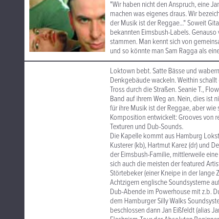
"Wir haben nicht den Anspruch, eine Ja
machen was eigenes draus. Wir bezeich
der Musik ist der Reggae..." Soweit Git
bekannten Eimsbush-Labels. Genauso w
stammen. Man kennt sich von gemeinsa
und so könnte man Sam Ragga als eine 
Loktown bebt. Satte Bässe und wabernde
Denkgebäude wackeln. Weithin schallt e
Tross durch die Straßen. Seanie T., Flo
Band auf ihrem Weg an. Nein, dies ist n
für ihre Musik ist der Reggae, aber wie
Komposition entwickelt: Grooves von r
Texturen und Dub-Sounds.
Die Kapelle kommt aus Hamburg Lokstedt
Kusterer (kb), Hartmut Karez (dr) und De
der Eimsbush-Familie, mittlerweile ei
sich auch die meisten der featured Arti
Störtebeker (einer Kneipe in der lange 
Achtzigern englische Soundsysteme au
Dub-Abende im Powerhouse mit z.b. Dub
dem Hamburger Silly Walks Soundsyste
beschlossen dann Jan Eißfeldt (alias J