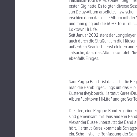
Flashnism-Tour der Absoluten Beginner
ersten Gig hatte. Es folgten diverse S
Jan Delay-Album arbeitete, inzwischen 
erschien dann das erste Album mit der
und man ging auf die 60Hz-Tour - mit J
Loktown Hi-Life.
Seit Januar 2002 steht der Longplayer 
auch durch die Straßen, um die Häuser
außerdem Seanie T nebst einigen ande
Tatsache, dass das Album komplett "live
ebenfalls Einiges.
Sam Ragga Band - ist das nicht die Beg
man die Hamburger Jungs um das Hip Ho
Kusterer (Keyboard), Hartmut Karez (Dru
Album "Loktown Hi-Life" und großer To
Die Idee, eine Reggae-Band zu gründen
sind gemeinsam mit Jans anderer Band
Alexander Busse unterstützt die Band au
hört. Hartmut Karez kommt als Schlagze
ein. Schon ist eine Rohfassung der Sam