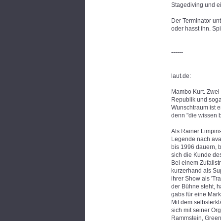
Stagediving und ei
Der Terminator unt
oder hasst ihn. Spi
------
laut.de:
Mambo Kurt. Zwei W
Republik und sogar
Wunschtraum ist e
denn "die wissen bi
Als Rainer Limpins
Legende nach avanc
bis 1996 dauern, b
sich die Kunde des
Bei einem Zufallst
kurzerhand als Sup
ihrer Show als 'Tr
der Bühne steht, 
gabs für eine Mark
Mit dem selbsterkl
sich mit seiner O
Rammstein, Green 