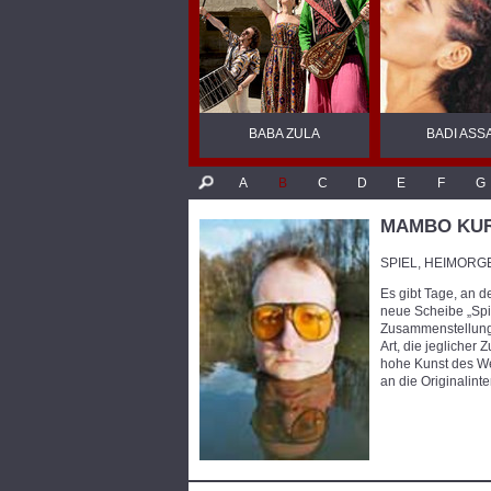
BABA ZULA
BADI ASS
A
B
C
D
E
F
G
MAMBO KU
SPIEL, HEIMORGEL,
Es gibt Tage, an d
neue Scheibe „Spiel
Zusammenstellung w
Art, die jeglicher
hohe Kunst des We
an die Originalinte