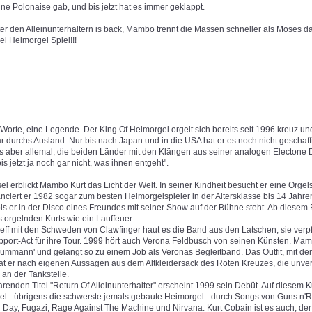
ne Polonaise gab, und bis jetzt hat es immer geklappt.
er den Alleinunterhaltern is back, Mambo trennt die Massen schneller als Moses das
el Heimorgel Spiel!!!
orte, eine Legende. Der King Of Heimorgel orgelt sich bereits seit 1996 kreuz un
 durchs Ausland. Nur bis nach Japan und in die USA hat er es noch nicht geschafft
s aber allemal, die beiden Länder mit den Klängen aus seiner analogen Electone 
s jetzt ja noch gar nicht, was ihnen entgeht".
el erblickt Mambo Kurt das Licht der Welt. In seiner Kindheit besucht er eine Orgel
iert er 1982 sogar zum besten Heimorgelspieler in der Altersklasse bis 14 Jahren
is er in der Disco eines Freundes mit seiner Show auf der Bühne steht. Ab diesem E
 orgelnden Kurts wie ein Lauffeuer.
reff mit den Schweden von Clawfinger haut es die Band aus den Latschen, sie verp
port-Act für ihre Tour. 1999 hört auch Verona Feldbusch von seinen Künsten. Mamb
aummann' und gelangt so zu einem Job als Veronas Begleitband. Das Outfit, mit de
hat er nach eigenen Aussagen aus dem Altkleidersack des Roten Kreuzes, die unver
 an der Tankstelle.
ärenden Titel "Return Of Alleinunterhalter" erscheint 1999 sein Debüt. Auf diesem 
rgel - übrigens die schwerste jemals gebaute Heimorgel - durch Songs von Guns n'
Day, Fugazi, Rage Against The Machine und Nirvana. Kurt Cobain ist es auch, de