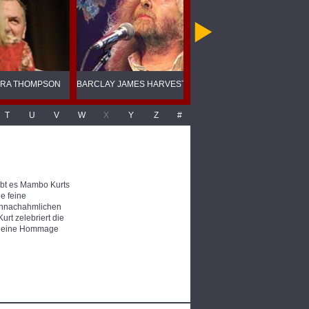
RA THOMPSON
BARCLAY JAMES HARVEST
BASS INSTINCT
T
U
V
W
X
Y
Z
#
gibt es Mambo Kurts
ne feine
r unnachahmlichen
urt zelebriert die
st eine Hommage