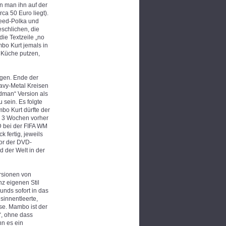
n man ihn auf der
ca 50 Euro liegt).
peed-Polka und
eschlichen, die
ie Textzeile „no
mbo Kurt jemals in
 Küche putzen,
igen. Ende der
eavy-Metal Kreisen
dman“ Version als
sein. Es folgte
o Kurt dürfte der
er 3 Wochen vorher
D bei der FIFA WM
 fertig, jeweils
tor der DVD-
 der Welt in der
ersionen von
nz eigenen Stil
unds sofort in das
innentleerte,
se. Mambo ist der
“, ohne dass
nn es ein