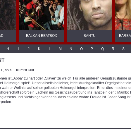
AD
BALKAN BEATBOX
BANTU
BARBA
H
I
J
K
L
M
N
O
P
Q
R
S
RT
 spiel. Kurt ist Kult.
enen ist „Abba“ zu hart oder „Slayer“ zu weich. Für alle anderen Gemütszustände 
 Heimorgel spiel“. Unser allseits beliebter, leicht durchgeknallter Orgelgott hat ei
ahrer Welthits auf seiner geliebten Heimorgel interpretiert. Er tut dies in seine
 Zuhörerschaft sofort ein Lächeln ins Gesicht zaubert und ins Tanzbein geht. Mambo K
glassens und Nichtsingenkönnens, dass es eine wahre Freude ist. Jeder Song i
rpreten.