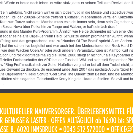
. Würde er heute noch leben, er wäre stolz, dass er seinen Teil zum Revival der 
t ein Erlebnis. Nicht selten wirft er sich todesmutig in die Masse und stagedivet wa
et der Titel der 2002er-Scheibe treffend "Ekstase". In ebendiese verfallen Konzert
Kurt zum Tanze aufspielt. Mambo muss es nicht immer sein, denn sein Orgelchen gi
 Bossa Nova über Polka hin zu Tango und Walzer, er hat's einfach drauf.
ng in das Mambo Kurt-Programm. Ähnlich wie Helge Schneider ist nun eine 'Orgel
t sogar seine alte Orgel-Lehrerin Heidi Schulz zu einem prominenten Auftritt, wenn 
K" singt und das gesprochene Intro zu "Number Of The Beast" spricht. Auch Andre
) hat ihn schon live begleitet und war auch bei den Moderationen der Rock Hard-
ls wie dem Wacken Open Air oder auch anderen Veranstaltungen ist Mambo Kurt in
itution und rockt dort regelmäßig die Hütte. 2006 steigt er nicht nur als Keyboarder b
ffizieller Fanbotschafter der ARD bei der Fussball-WM und steht seit September Pie
Ring Frei" musikalisch zur Seite. Natürlich vergisst er bei all dem Trubel nicht, a
neues Gewand zu drücken. So erscheint Ende Juni 2007 das nächste Album "Spiel He
 alte Orgellehrerin Heidi Schulz "God Save The Queen" zum Besten, und bei Mambo
dürften sich sogar bei Fleischmütze Kerry King die Haare aufstellen. So evil und 
...