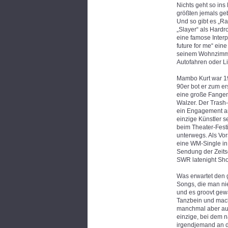
Nichts geht so ins
größten jemals geb
Und so gibt es „R
„Slayer“ als Hardr
eine famose Interp
future for me“ ein
seinem Wohnzimmer
Autofahren oder L
Mambo Kurt war 19
90er bot er zum er
eine große Fangem
Walzer. Der Trash
ein Engagement am
einzige Künstler s
beim Theater-Fest
unterwegs. Als Vor
eine WM-Single in
Sendung der Zeits
SWR latenight Sho
Was erwartet den g
Songs, die man nie
und es groovt gewa
Tanzbein und mach
manchmal aber auch
einzige, bei dem 
irgendjemand an d