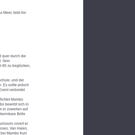
 Meer, liebt ihn
d quer durch die
. Sein
D-85 zu beglücken,
schule, und der
. Es sollte jedoch
vent verbreitet
flichtet Mambo
o bewirbt sich in
m er zuweilen auf
kennbare Brille
Kuriosum covert er
Roses, Van Halen,
r bei Mambo Kurt