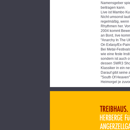
Namensgeber spielt
beitragen kann.
Live ist Mambo Kur
Nicht umsonst laut
regelmäßig, wenn 
Rhythmen her. Vom
2004 kommt Bewegu
an Bord, live komm
"Anarchy In The U
On Extasy/Ex-Pain
Bei Metal-Festiva
wie eine feste Inst
sondern ist auch o
dessen SWR3 Show "
Klassiker in ein 
Darauf gibt seine
"South Of Heaven" 
Heimorgel je zuvor 