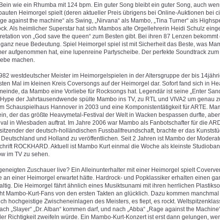
 Bein wie ein Rhumba mit 124 bpm. Ein guter Song bleibt ein guter Song, auch wen
auten Heimorgel spielt (deren aktueller Preis übrigens bei Online-Auktionen bei cir
age against the machine“ als Swing, „Nirvana“ als Mambo, „Tina Turner“ als Highs
ock. Als heimlicher Superstar hat sich Mambos alte Orgellehrerin Heidi Schulz eing
retation von „God save the queen“ zum Besten gibt. Bei ihren 87 Lenzen bekommt d
e ganz neue Bedeutung. Spiel Heimorgel spiel ist mit Sicherheit das Beste, was Ma
 aufgenommen hat, eine lupenreine Partyscheibe. Der perfekte Soundtrack zum
iebe machen.
82 westdeutscher Meister im Heimorgelspielen in der Altersgruppe der bis 14jähr
sten Mal im kleinen Kreis Coversongs auf der Heimorgel dar. Sofort fand sich in H
einde, da Mambo eine Vorliebe für Rocksongs hat. Legendär ist seine „Enter San
-Hype der Jahrtausendwende spülte Mambo ins TV, zu RTL und VIVA2 um genau zu 
 Schauspielhaus Hannover in 2003 und eine Komponistentätigkeit für ARTE. Mamb
ein, der das größte Heavymetal-Festival der Welt in Wacken bespassen durfte, ab
ival in Wiesbaden auftrat. Im Jahre 2006 war Mambo als Fanbotschafter für die AR
sitzender der deutsch-holländischen Fussballfreundschaft, brachte er das Kunststück
 Deutschland und Holland zu veröffentlichen. Seit 2 Jahren ist Mambo der Modera
chrift ROCKHARD. Aktuell ist Mambo Kurt einmal die Woche als kleinste Studioband
w im TV zu sehen.
eneigten Zuschauer live? Ein Alleinunterhalter mit einer Heimorgel spielt Coverv
 an einer Heimorgel erwartet hätte. Hardrock- und Popklassiker erhalten einen ga
ltig. Die Heimorgel fährt ähnlich eines Musiktsunami mit ihren herrlichen Plastikso
t Mambo-Kurt-Fans von den ersten Takten an glücklich. Dazu kommen manchmal s
 hochgeistige Zwischeneinlagen des Meisters, es fiept, es rockt. Weltspitzenklas
nach „Slayer“ „Dr. Alban“ kommen darf, und nach „Abba“ „Rage against the Machine
er Richtigkeit zweifeln würde. Ein Mambo-Kurt-Konzert ist erst dann gelungen, we