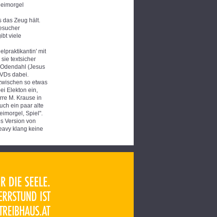
Heimorgel
s das Zeug hält.
besucher
bt viele
praktikantin' mit
sie textsicher
a Odendahl (Jesus
DVDs dabei.
zwischen so etwas
ei Elekton ein,
rre M. Krause in
uch ein paar alte
imorgel, Spiel".
s Version von
heavy klang keine