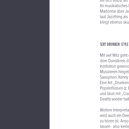
sie sich selbst a
Ihr musikalisches
Madonna über Jame
laut Jazzthing al
klingt ebenso sku
SEXY DRUNKEN STYLE
Mit viel Witz geh
dem Dunstkreis de
Institution gewor
Musizieren hingeb
Saxophon, Kenny 
Eine Art „Drunken
Popeinflüssen (z.
und lässt mit „Cra
Death) wieder hal
Weitere Interpreta
wird auch ein Dee
zu hören ist. Ans
lassen · also kei