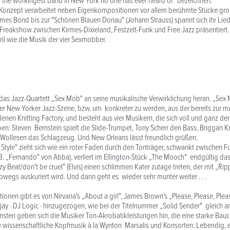
ls "the workingest band in New York no one has ever heard of" bezeichnen.
 Konzept verarbeitet neben Eigenkompositionen vor allem berühmte Stücke groß
s Bond bis zur "Schönen Blauen Donau" (Johann Strauss) spannt sich ihr Liede
s Freakshow zwischen Kirmes-Dixieland, Festzelt-Funk und Free Jazz präsentiert
ril wie die Musik der vier Sexmobber.
t das Jazz-Quartett „Sex Mob" an seine musikalische Verwirklichung heran. „S
r New Yorker Jazz-Szene, bzw. um konkreter zu werden, aus der bereits zur m
denen Knitting Factory, und besteht aus vier Musikern, die sich voll und ganz d
en: Steven Bernstein spielt die Slide-Trumpet, Tony Scherr den Bass, Briggan K
Wollesen das Schlagzeug. Und New Orleans lässt freundlich grüßen.
 Style" zieht sich wie ein roter Faden durch den Tonträger, schwankt zwischen F
 B. „Fernando" von Abba), verliert im Ellington-Stück „The Mooch" endgültig da
zy Beat/don't be cruel" (Elvis) einen schlimmen Kater zutage treten, der mit „Ripp
bwegs auskuriert wird. Und dann geht es wieder sehr munter weiter . . .
tionen gibt es von Nirvana's „About a girl", James Brown's „Please, Please, Ple
jay · DJ Logic · hinzugezogen, wie bei der Titelnummer „Solid Sender" gleich 
onsten geben sich die Musiker Ton-Akrobatikleistungen hin, die eine starke Bauc
ne wissenschaftliche Kopfmusik à la Wynton Marsalis und Konsorten: Lebendig, 