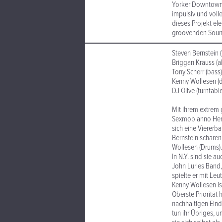
Yorker Downtown-
impulsiv und voll
dieses Projekt el
groovenden Sound
Steven Bernstein (
Briggan Krauss (al
Tony Scherr (bass)
Kenny Wollesen (
DJ Olive (turntabl
Mit ihrem extrem
Sexmob anno Herb
sich eine Viererb
Bernstein scharen
Wollesen (Drums).
In N.Y. sind sie 
John Luries Band,
spielte er mit Leu
Kenny Wollesen is
Oberste Priorität
nachhaltigen Eind
tun ihr Übriges,