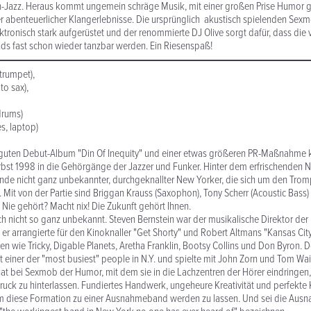
Jazz. Heraus kommt ungemein schräge Musik, mit einer großen Prise Humor ge
er abenteuerlicher Klangerlebnisse. Die ursprünglich akustisch spielenden Sex
ektronisch stark aufgerüstet und der renommierte DJ Olive sorgt dafür, dass die 
s fast schon wieder tanzbar werden. Ein Riesenspaß!
trumpet),
to sax),
drums)
es, laptop)
 guten Debut-Album "Din Of Inequity" und einer etwas größeren PR-Maßnahme k
st 1998 in die Gehörgänge der Jazzer und Funker. Hinter dem erfrischenden 
ande nicht ganz unbekannter, durchgeknallter New Yorker, die sich um den Trom
. Mit von der Partie sind Briggan Krauss (Saxophon), Tony Scherr (Acoustic Bass
 Nie gehört? Macht nix! Die Zukunft gehört Ihnen.
auch nicht so ganz unbekannt. Steven Bernstein war der musikalische Direktor der
 er arrangierte für den Kinoknaller "Get Shorty" und Robert Altmans "Kansas Ci
ten wie Tricky, Digable Planets, Aretha Franklin, Bootsy Collins und Don Byron. 
t einer der "most busiest" people in N.Y. und spielte mit John Zorn und Tom Wai
 hat bei Sexmob der Humor, mit dem sie in die Lachzentren der Hörer eindringen
ruck zu hinterlassen. Fundiertes Handwerk, ungeheure Kreativität und perfekt
 um diese Formation zu einer Ausnahmeband werden zu lassen. Und sei die Aus