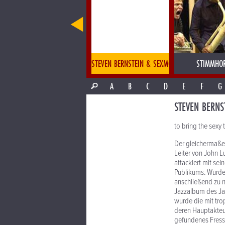
STEVE LUKATHER
STEVEN BERNSTEIN & SEXMOB
STIMMHO
A
B
C
D
E
F
G
STEVEN BERNS
to bring the sexy 
Der gleichermaßen
Leiter von John L
attackiert mit s
Publikums. Wurde
anschließend zu 
Jazzalbum des Jah
wurde die mit tro
deren Hauptakteur
gefundenes Fresse