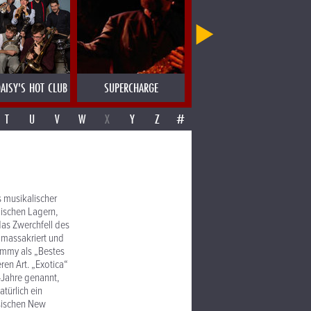
AISY'S HOT CLUB
SUPERCHARGE
SUSI HYLDGAARD
T
U
V
W
X
Y
Z
#
 musikalischer
lischen Lagern,
as Zwerchfell des
 massakriert und
ammy als „Bestes
en Art. „Exotica“
-Jahre genannt,
türlich ein
ssischen New