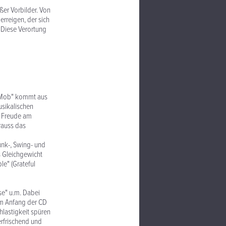
er Vorbilder. Von
rreigen, der sich
. Diese Verortung
ex Mob" kommt aus
usikalischen
er Freude am
rauss das
unk-, Swing- und
s Gleichgewicht
le" (Grateful
ase" u.m. Dabei
am Anfang der CD
hlastigkeit spüren
erfrischend und