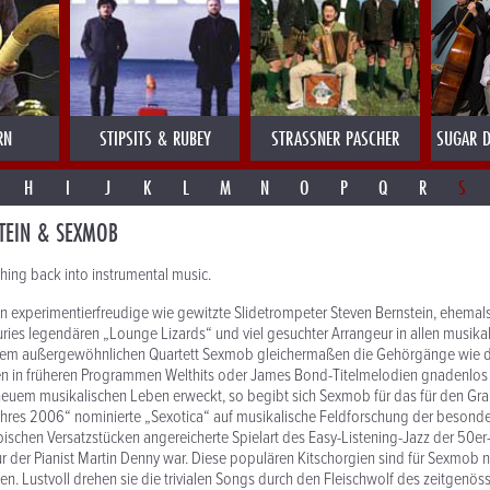
RN
STIPSITS & RUBEY
STRASSNER PASCHER
SUGAR D
H
I
J
K
L
M
N
O
P
Q
R
S
TEIN & SEXMOB
thing back into instrumental music.
 experimentierfreudige wie gewitzte Slidetrompeter Steven Bernstein, ehemals
uries legendären „Lounge Lizards“ und viel gesuchter Arrangeur in allen musika
einem außergewöhnlichen Quartett Sexmob gleichermaßen die Gehörgänge wie d
n in früheren Programmen Welthits oder James Bond-Titelmelodien gnadenlos
neuem musikalischen Leben erweckt, so begibt sich Sexmob für das für den Gr
res 2006“ nominierte „Sexotica“ auf musikalische Feldforschung der besonder
pischen Versatzstücken angereicherte Spielart des Easy-Listening-Jazz der 50er
 der Pianist Martin Denny war. Diese populären Kitschorgien sind für Sexmob na
n. Lustvoll drehen sie die trivialen Songs durch den Fleischwolf des zeitgenö