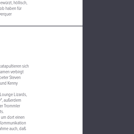
würzt, höllisch,
mob haben für
verquer
atapultieren sich
Namen verbirgt
peter Steven
) und Kenny
 Lounge Lizards,
ty", außerdem
Der Trommler
ts.
, um dort einen
e Kommunikation
nahme auch, daß