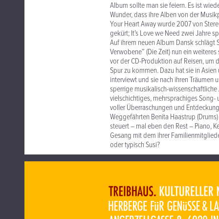
Album sollte man sie feiern. Es ist wied
Wunder, dass ihre Alben von der Musikp
Your Heart Away wurde 2007 von Stere
gekürt; It’s Love we Need zwei Jahre sp
Auf ihrem neuen Album Dansk schlägt S
Verwobene” (Die Zeit) nun ein weiteres
vor der CD-Produktion auf Reisen, um d
Spur zu kommen. Dazu hat sie in Asien 
interviewt und sie nach ihren Träume
sperrige musikalisch-wissenschaftlich
vielschichtiges, mehrsprachiges Song-
voller Überraschungen und Entdeckungen
Weggefährten Benita Haastrup (Drums) u
steuert – mal eben den Rest – Piano, 
Gesang mit dem ihrer Familienmitgliede
oder typisch Susi?