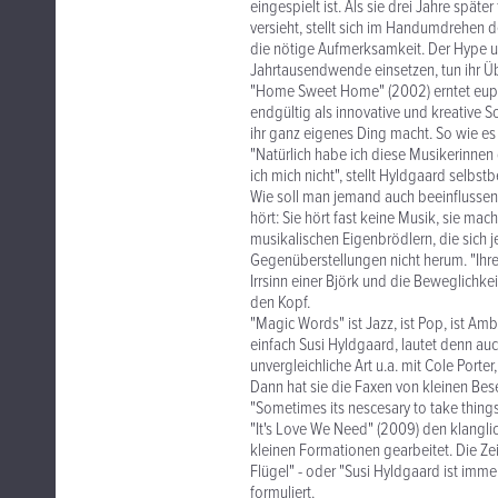
eingespielt ist. Als sie drei Jahre spät
versieht, stellt sich im Handumdrehen d
die nötige Aufmerksamkeit. Der Hype u
Jahrtausendwende einsetzen, tun ihr Ü
"Home Sweet Home" (2002) erntet euphor
endgültig als innovative und kreative 
ihr ganz eigenes Ding macht. So wie es
"Natürlich habe ich diese Musikerinnen g
ich mich nicht", stellt Hyldgaard selbstb
Wie soll man jemand auch beeinflussen,
hört: Sie hört fast keine Musik, sie mac
musikalischen Eigenbrödlern, die sich
Gegenüberstellungen nicht herum. "Ihre 
Irrsinn einer Björk und die Beweglichke
den Kopf.
"Magic Words" ist Jazz, ist Pop, ist Amb
einfach Susi Hyldgaard, lautet denn auc
unvergleichliche Art u.a. mit Cole Port
Dann hat sie die Faxen von kleinen Bes
"Sometimes its nescesary to take things
"It's Love We Need" (2009) den klangli
kleinen Formationen gearbeitet. Die Ze
Flügel" - oder "Susi Hyldgaard ist imme
formuliert.