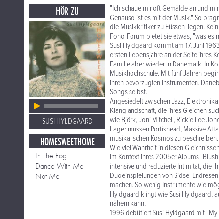
"Ich schaue mir oft Gemälde an und mir f
HÖR ZU
Genauso ist es mit der Musik." So pragm
die Musikkritiker zu Füssen liegen. Kei
Fono-Forum bietet sie etwas, "was es nu
Susi Hyldgaard kommt am 17. Juni 1963 i
ersten Lebensjahre an der Seite ihres Ko
Familie aber wieder in Dänemark. In Ko
Musikhochschule. Mit fünf Jahren begin
ihren bevorzugten Instrumenten. Danebe
Songs selbst.
Angesiedelt zwischen Jazz, Elektronika
Klanglandschaft, die ihres Gleichen s
wie Björk, Joni Mitchell, Rickie Lee J
SUSI HYLDGAARD
Lager müssen Portishead, Massive Att
musikalischen Kosmos zu beschreiben. 
HOMESWEETHOME
Wie viel Wahrheit in diesen Gleichnissen
In The Fog
Im Kontext ihres 2005er Albums "Blush"
Dance With Me
intensive und reduzierte Intimität, die 
Duoeinspielungen von Sidsel Endresen u
Not Me
machen. So wenig Instrumente wie möglic
Hyldgaard klingt wie Susi Hyldgaard, 
nähern kann.
1996 debütiert Susi Hyldgaard mit "My