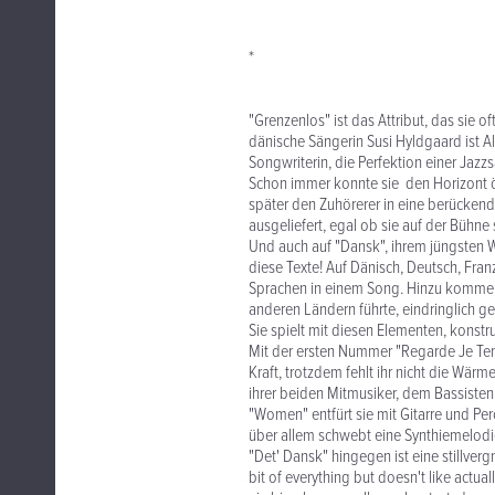
*
"Grenzenlos" ist das Attribut, das sie o
dänische Sängerin Susi Hyldgaard ist All
Songwriterin, die Perfektion einer Jazzs
Schon immer konnte sie den Horizont ö
später den Zuhörerer in eine berückende 
ausgeliefert, egal ob sie auf der Bühne
Und auch auf "Dansk", ihrem jüngsten We
diese Texte! Auf Dänisch, Deutsch, Franz
Sprachen in einem Song. Hinzu kommen B
anderen Ländern führte, eindringlich ge
Sie spielt mit diesen Elementen, konstr
Mit der ersten Nummer "Regarde Je Ten
Kraft, trotzdem fehlt ihr nicht die Wärm
ihrer beiden Mitmusiker, dem Bassisten
"Women" entfürt sie mit Gitarre und Per
über allem schwebt eine Synthiemelodi
"Det' Dansk" hingegen ist eine stillver
bit of everything but doesn't like actuall