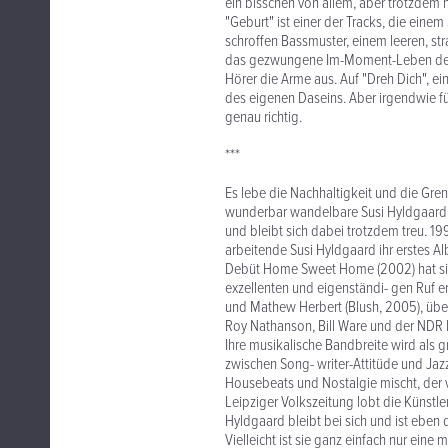
ein bisschen von allem, aber trotzdem n
"Geburt" ist einer der Tracks, die eine
schroffen Bassmuster, einem leeren, s
das gezwungene Im-Moment-Leben der d
Hörer die Arme aus. Auf "Dreh Dich", e
des eigenen Daseins. Aber irgendwie fü
genau richtig.
***
Es lebe die Nachhaltigkeit und die Grenz
wunderbar wandelbare Susi Hyldgaard,
und bleibt sich dabei trotzdem treu. 199
arbeitende Susi Hyldgaard ihr erstes A
Debüt Home Sweet Home (2002) hat sie
exzellenten und eigenständi- gen Ruf e
und Mathew Herbert (Blush, 2005), übe
Roy Nathanson, Bill Ware und der NDR 
Ihre musikalische Bandbreite wird als gr
zwischen Song- writer-Attitüde und Ja
Housebeats und Nostalgie mischt, der ve
Leipziger Volkszeitung lobt die Künstler
Hyldgaard bleibt bei sich und ist eben
Vielleicht ist sie ganz einfach nur ein