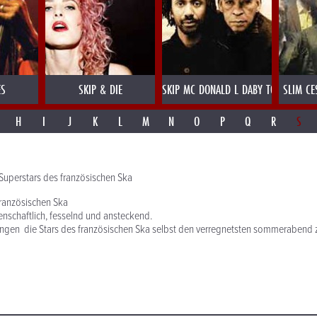
ES
SKIP & DIE
SKIP MC DONALD L DABY TOURE
SLIM CE
H
I
J
K
L
M
N
O
P
Q
R
S
Superstars des französischen Ska
französischen Ska
nschaftlich, fesselnd und ansteckend.
ringen die Stars des französischen Ska selbst den verregnetsten sommerabend