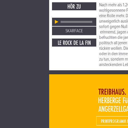
Nach mehr als 1.2
HÖR ZU
wohlgesonnene Fa
eine Rolle mehr. 
unweigerlich ausl
sofort gegen Null
SKARFACE
erinnernd, jagen 
befruchten die ja
LE ROCK DE LA FIN
politisch all jene
rücken wollen. Di
oder in den imme
zu tun, sondern m
ansteckenden Leb
PRINTPROGRAMM 