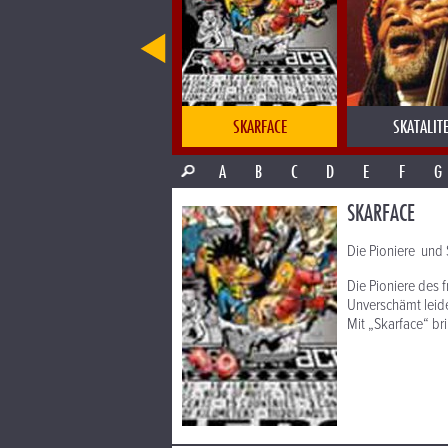
SK INVITATIONAL
SKARFACE
SKATALIT
A
B
C
D
E
F
G
SKARFACE
Die Pioniere und 
Die Pioniere des 
Unverschämt leide
Mit „Skarface“ b