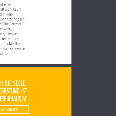
uf eine
haft wohl kaum
sten Töne
 Abend zu hopsen,
nd The Selecter
er Welt,
d stellen sich
s rechte Licht
ng der Musiker
renzter Denkweise
nd der
 ABONNIEREN