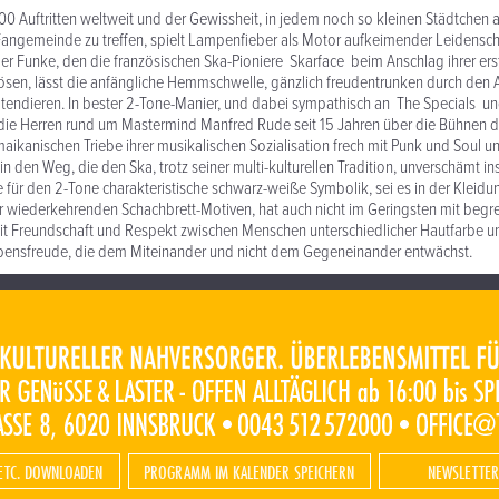
00 Auftritten weltweit und der Gewissheit, in jedem noch so kleinen Städtchen a
ngemeinde zu treffen, spielt Lampenfieber als Motor aufkeimender Leidensc
Der Funke, den die französischen Ska-Pioniere Skarface beim Anschlag ihrer er
ösen, lässt die anfängliche Hemmschwelle, gänzlich freudentrunken durch den
 tendieren. In bester 2-Tone-Manier, und dabei sympathisch an The Specials u
die Herren rund um Mastermind Manfred Rude seit 15 Jahren über die Bühnen d
maikanischen Triebe ihrer musikalischen Sozialisation frech mit Punk und Soul un
n in den Weg, die den Ska, trotz seiner multi-kulturellen Tradition, unverschämt in
e für den 2-Tone charakteristische schwarz-weiße Symbolik, sei es in der Kleidu
r wiederkehrenden Schachbrett-Motiven, hat auch nicht im Geringsten mit beg
it Freundschaft und Respekt zwischen Menschen unterschiedlicher Hautfarbe u
ensfreude, die dem Miteinander und nicht dem Gegeneinander entwächst.
ETC. DOWNLOADEN
PROGRAMM IM KALENDER SPEICHERN
NEWSLETTER