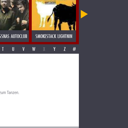
SSNAS AUTOCLUB
SMOKESTACK LIGHTNIN
SNOW OWL QUARTET
T
U
V
W
X
Y
Z
#
 zum Tanzen.