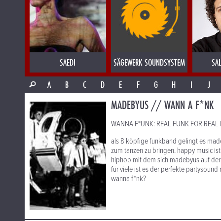
SAEDI
SÄGEWERK SOUNDSYSTEM
SA
A
B
C
D
E
F
G
H
I
J
MADEBYUS // WANN A F*NK
WANNA F*UNK: REAL FUNK FOR REAL
als 8 köpfige funkband gelingt es made
zum tanzen zu bringen. happy music ist
hiphop mit dem sich madebyus auf der 
für viele ist es der perfekte partysound
wanna f*nk?