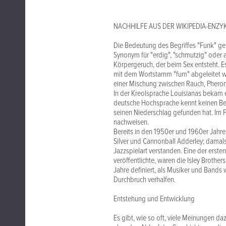
NACHHILFE AUS DER WIKIPEDIA-ENZY
Die Bedeutung des Begriffes "Funk" geh
Synonym für "erdig", "schmutzig" oder 
Körpergeruch, der beim Sex entsteht. E
mit dem Wortstamm "fum" abgeleitet w
einer Mischung zwischen Rauch, Phero
In der Kreolsprache Louisianas bekam 
deutsche Hochsprache kennt keinen Begri
seinen Niederschlag gefunden hat. Im 
nachweisen.
Bereits in den 1950er und 1960er Jahren
Silver und Cannonball Adderley; damals
Jazzspielart verstanden. Eine der ersten
veröffentlichte, waren die Isley Brothe
Jahre definiert, als Musiker und Bands
Durchbruch verhalfen.
Entstehung und Entwicklung
Es gibt, wie so oft, viele Meinungen 