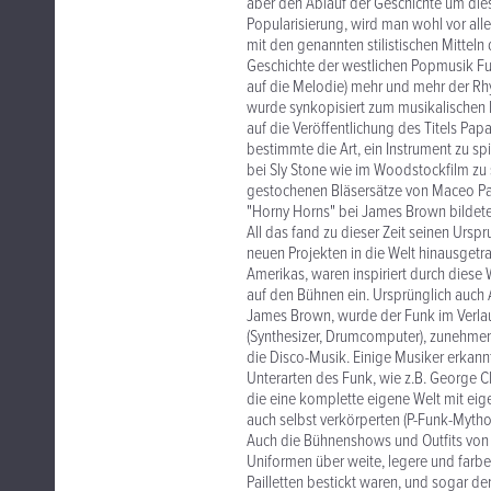
aber den Ablauf der Geschichte um dies
Popularisierung, wird man wohl vor al
mit den genannten stilistischen Mitteln 
Geschichte der westlichen Popmusik Fu
auf die Melodie) mehr und mehr der Rh
wurde synkopisiert zum musikalischen 
auf die Veröffentlichung des Titels Pa
bestimmte die Art, ein Instrument zu s
bei Sly Stone wie im Woodstockfilm zu 
gestochenen Bläsersätze von Maceo Par
"Horny Horns" bei James Brown bildete
All das fand zu dieser Zeit seinen Ursp
neuen Projekten in die Welt hinausgetr
Amerikas, waren inspiriert durch diese
auf den Bühnen ein. Ursprünglich auch
James Brown, wurde der Funk im Verlau
(Synthesizer, Drumcomputer), zunehmen
die Disco-Musik. Einige Musiker erkann
Unterarten des Funk, wie z.B. George C
die eine komplette eigene Welt mit eige
auch selbst verkörperten (P-Funk-Mytho
Auch die Bühnenshows und Outfits von
Uniformen über weite, legere und farben
Pailletten bestickt waren, und sogar d