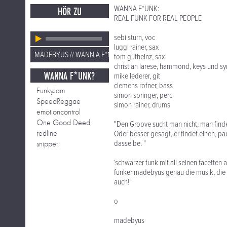
WANNA F*UNK:
HÖR ZU
REAL FUNK FOR REAL PEOPLE
sebi sturn, voc
luggi rainer, sax
MADEBYUS // WANN A F*NK
tom gutheinz, sax
christian larese, hammond, keys und sy
WANNA F*UNK?
mike lederer, git
clemens rofner, bass
FunkyJam
simon springer, perc
SpeedReggae
simon rainer, drums
emotioncontrol
One Good Deed
"Den Groove sucht man nicht, man find
redline
Oder besser gesagt, er findet einen, pa
snippet
dasselbe. "
‘schwarzer funk mit all seinen facetten a
funker madebyus genau die musik, die d
auch!‘
o
madebyus