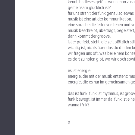
kennt ihr dieses gefühl, wenn man zusa
gemeinsam glücklich ist?
für uns strahlt der funk genau so etwas 
musik ist eine art der kommunikation.
eine sprache die jeder verstehen und ve
musik beschreibt, überträgt, begeistert,
dann kommt der groove.
ist er perfekt, steht die zeit plötzlich 
wichtig ist, nichts über das du dir den ko
wir fragen uns oft, was bei einem kon
es dort zu holen gibt, wo wir doch sow
es ist energie.
energie, die mit der musik entsteht; mu
energie, die es nur im gemeinsamen gebe
das ist funk. funk ist rhythmus, ist groove
funk bewegt. ist immer da. funk ist eine
wanna f*nk?
o