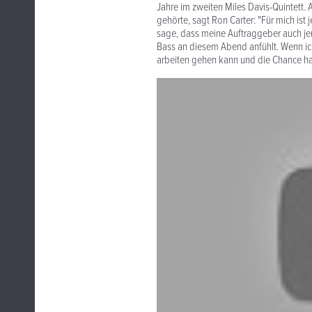
Jahre im zweiten Miles Davis-Quintett.
gehörte, sagt Ron Carter: "Für mich ist
sage, dass meine Auftraggeber auch jem
Bass an diesem Abend anfühlt. Wenn ic
arbeiten gehen kann und die Chance habe