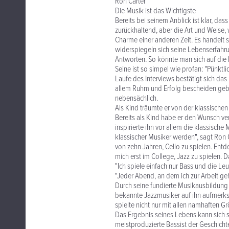
Ron Carter
Die Musik ist das Wichtigste
Bereits bei seinem Anblick ist klar, dass
zurückhaltend, aber die Art und Weise, 
Charme einer anderen Zeit. Es handelt 
widerspiegeln sich seine Lebenserfahr
Antworten. So könnte man sich auf die F
Seine ist so simpel wie profan: "Pünktl
Laufe des Interviews bestätigt sich das 
allem Ruhm und Erfolg bescheiden geblie
nebensächlich.
Als Kind träumte er von der klassische
Bereits als Kind habe er den Wunsch ve
inspirierte ihn vor allem die klassische
klassischer Musiker werden", sagt Ron 
von zehn Jahren, Cello zu spielen. Ent
mich erst im College, Jazz zu spielen. D
"Ich spiele einfach nur Bass und die Le
"Jeder Abend, an dem ich zur Arbeit gehe
Durch seine fundierte Musikausbildung 
bekannte Jazzmusiker auf ihn aufmerksa
spielte nicht nur mit allen namhaften G
Das Ergebnis seines Lebens kann sich se
meistproduzierte Bassist der Geschich