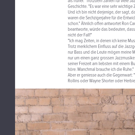
als früher." Trotzdem zählen für viele 
Geschichte. "Es war eine sehr wichtige Z
Und ich bin nicht derjenige, der sagt, d
waren die Sechzigerjahre für die Entwi
schon." Ähnlich offen antwortet Ron Car
beantworte, würde das bedeuten, dass 
nicht der Fall!"
"Ich mag Zeiten, in denen ich keine Mus
Trotz merklichem Einfluss auf die Jazzg
nur Bass und die Leute mögen meine Musi
nur um einen ganz grossen Jazzmusiker,
seiner Freizeit am liebsten mit einem B
höre. Manchmal brauche ich die Ruhe." U
Aber er geniesse auch die Gegenwart: "
Rollins oder Wayne Shorter oder Herbie 