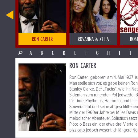
RON CARTER
ROSANNA & ZELIA
ROS
A
B
C
D
E
F
G
H
I
J
RON CARTER
Ron Carter, geboren am 4. Mai 1937 is
Man stelle sich vor, es gäbe keinen Ron
Stanley Clarke. Der „Fuchs“, wie ihn Na
Sideman zum ruhenden Pol jedweder Bese
für Time, Rhythmus, Harmonik und Lini
Souveränität und seine abgeschliffenen,
Mitte der 1960er Jahre bei Miles Davis 
melodischer Abenteuer. Solistisch setz
Piccolo Bass ein, der etwa drei Viertel
pizzicato jedoch wesentlich längere No