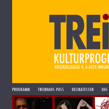
PROGRAMM
TREIBHAUS-PASS
DELIKATESSEN
DAS