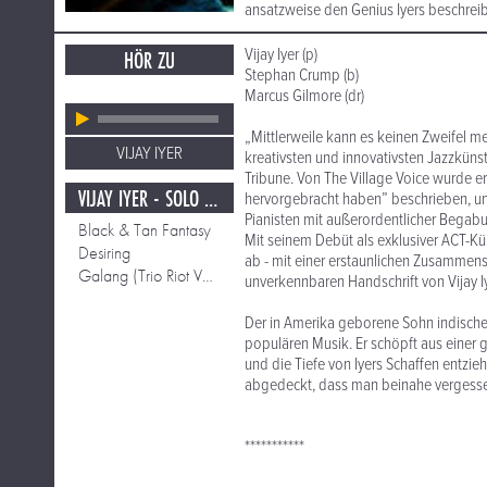
ansatzweise den Genius Iyers beschreib
Vijay Iyer (p)
HÖR ZU
Stephan Crump (b)
Marcus Gilmore (dr)
„Mittlerweile kann es keinen Zweifel m
VIJAY IYER
kreativsten und innovativsten Jazzkünst
Tribune. Von The Village Voice wurde er
VIJAY IYER - SOLO / HISTORICITY
hervorgebracht haben” beschrieben, un
Pianisten mit außerordentlicher Begab
Black & Tan Fantasy
Mit seinem Debüt als exklusiver ACT-Küns
Desiring
ab - mit einer erstaunlichen Zusammen
Galang (Trio Riot Version)
unverkennbaren Handschrift von Vijay Iy
Der in Amerika geborene Sohn indische
populären Musik. Er schöpft aus einer 
und die Tiefe von Iyers Schaffen entzi
abgedeckt, dass man beinahe vergessen
***********