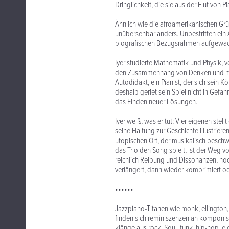
Dringlichkeit, die sie aus der Flut von
Ähnlich wie die afroamerikanischen Grün
unübersehbar anders. Unbestritten ein 
biografischen Bezugsrahmen aufgewachse
Iyer studierte Mathematik und Physik, v
den Zusammenhang von Denken und mus
Autodidakt, ein Pianist, der sich sein 
deshalb geriet sein Spiel nicht in Gefahr
das Finden neuer Lösungen.
Iyer weiß, was er tut: Vier eigenen ste
seine Haltung zur Geschichte illustrie
utopischen Ort, der musikalisch besch
das Trio den Song spielt, ist der Weg 
reichlich Reibung und Dissonanzen, no
verlängert, dann wieder komprimiert od
••••••
Jazzpiano-Titanen wie monk, ellington,
finden sich reminiszenzen an komponist
klänge aus rock, Soul, funk, hip-hop, e