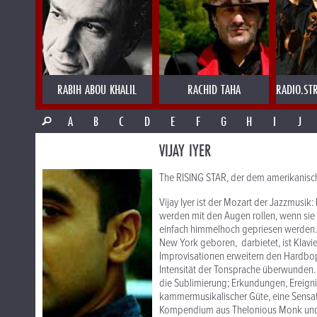
RABIH ABOU KHALIL
RACHID TAHA
RADIO.ST
A
B
C
D
E
F
G
H
I
J
VIJAY IYER
The RISING STAR, der dem amerikanische
Vijay Iyer ist der Mozart der Jazzmusik
werden mit den Augen rollen, wenn sie
einfach himmelhoch gepriesen werden. 
New York geboren, darbietet, ist Klavi
Improvisationen erweitern den Hardbo
Intensität der Tonsprache überwunden. Da
die Sublimierung; Erkundungen, Ereigni
kammermusikalischer Güte, eine Sensatio
Kompendium aus Thelonious Monk und An