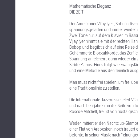
Mathematische Eleganz
DIE ZEIT
Der Amerikaner Vijay Iyer , Sohn indische
spannungsgeladen und immer wieder 
Zwei Töne nur, auf dem Klavier im Bass
Vijay Iyer nimmt sie mit der rechten Ha
Bebop und begibt sich auf eine Reise d
Gehämmerte Blockakkorde, das Zerfließ
Spannung anreichern, dann wieder ein
Stride Pianos. Eines folgt wie zwangsl
und eine Melodie aus den feierlich aus
Man muss nicht frei spielen, um frei übe
eine Traditionslinie zu stellen.
Die internationale Jazzpresse feiert Vij
und nach Lehrjahren an der Seite von
Roscoe Mitchell, frei ist von nostalgis
Weder imitiert er den Nachtclub-Glamo
einer Flut von Arabesken, noch trauert er
betonte, in seiner Musik nach “einer g