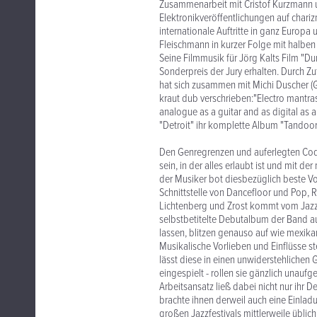
Zusammenarbeit mit Cristof Kurzmann un
Elektronikveröffentlichungen auf chariz
internationale Auftritte in ganz Europa
Fleischmann in kurzer Folge mit halben
Seine Filmmusik für Jörg Kalts Film "D
Sonderpreis der Jury erhalten. Durch Zu
hat sich zusammen mit Michi Duscher (
kraut dub verschrieben:"Electro mantra
analogue as a guitar and as digital as a
"Detroit" ihr komplette Album "Tandoo
Den Genregrenzen und auferlegten Codes
sein, in der alles erlaubt ist und mit 
der Musiker bot diesbezüglich beste V
Schnittstelle von Dancefloor und Pop, Re
Lichtenberg und Zrost kommt vom Jazz.
selbstbetitelte Debutalbum der Band au
lassen, blitzen genauso auf wie mexikan
Musikalische Vorlieben und Einflüsse ste
lässt diese in einen unwiderstehlichen G
eingespielt - rollen sie gänzlich unauf
Arbeitsansatz ließ dabei nicht nur ihr
brachte ihnen derweil auch eine Einla
großen Jazzfestivals mittlerweile üblic