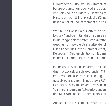
Groove Attack! Trio Exclusiv kommen m
Future Organisation oder Red Snapper
wie Calexico in der Disco. Zusammen mit
Hintenaus), betritt Trio Exlusiv die Bü
richtig aufblüht und im Moment die best
Warum Trio Exclusiv als Quartett Trio hei
Exclusiv" und dem Standard haben sie a
in die Wiege gelegt hätten. Von Oktett
geschrumpft, wo die Veranstalter der Ei
Djing haben die Herren Klammer, Zrost
Reisecker in Sachen Elektronik mit de
Planet E für songtauglichen internation
In Christof Kurzmanns Parade Jazz-Elec
das Trio Exklusiv wurde gegründet. Mit
Improvisation, alles erscheint so ungla
auszubrechen. Darum klingt unsere CD a
Exklusiv ist: sexy, funky, verführerisc
"dahinschlingernden Autoverfolgungsjag
und Mex Wolfsteiner "trommelt Sex aus
Aus Bernhard Fleischmanns ersten Konze