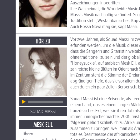
Auszeichnungen inbegriffen.
Ihre Wahlheimat, die Worldwide Music-M
Massis Musik nachhaltig verändert. So 
Tradition steht, Westafrikanisches, Ka
Auch Bossa Nova mag sie, sagt Massi.
Vor zwei Jahren, als Souad Massi ihr z
HÖR ZU
erfunden werden, um die Musik dieser 
dass die Sängerin und Gitarristin weita
ohne traditionell zu sein und der global
"Honeysuckle“, auf arabisch Mesk Elil, 
zahlreiche kleine Blüten im Orient nac
Im Zentrum steht die Stimme der Dreiun
abgründigen Tiefe, das sie vor allem d
auch durch ein paar Zeilen Berberisch, 
Souad Massi ist eine Reisende, als Teen
einem Land, das es einem jungen Mädche
französisches Exil, weil sie ihren Job a
SOUAD MASSI
immer unmöglicher machte. 2005 reist 
"Algerien gehört schließlich zu Afrika
MESK ELIL
zusammen zu bringen, weil man als Ara
Liham
totales Desinteresse der afrikanischen