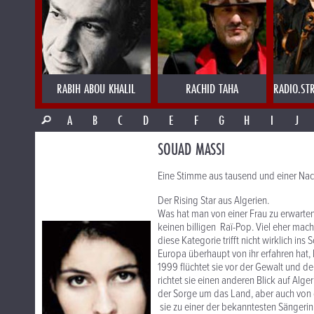
RABIH ABOU KHALIL
RACHID TAHA
RADIO.ST
A
B
C
D
E
F
G
H
I
J
SOUAD MASSI
Eine Stimme aus tausend und einer Nac
Der Rising Star aus Algerien.
Was hat man von einer Frau zu erwarten,
keinen billigen Raï-Pop. Viel eher mac
diese Kategorie trifft nicht wirklich ins
Europa überhaupt von ihr erfahren hat,
1999 flüchtet sie vor der Gewalt und dem
richtet sie einen anderen Blick auf Alger
der Sorge um das Land, aber auch von 
sie zu einer der bekanntesten Sängerin