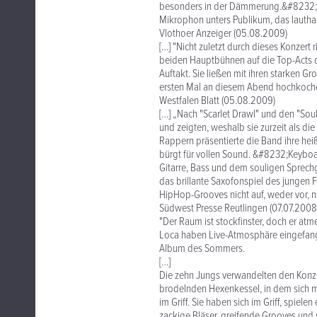
besonders in der Dämmerung.&#8232;"L
Mikrophon unters Publikum, das lauthals
Vlothoer Anzeiger (05.08.2009)
[…] "Nicht zuletzt durch dieses Konzer
beiden Hauptbühnen auf die Top-Acts 
Auftakt. Sie ließen mit ihren starken 
ersten Mal an diesem Abend hochkoch
Westfalen Blatt (05.08.2009)
[…] „Nach "Scarlet Drawl" und den "So
und zeigten, weshalb sie zurzeit als d
Rappern präsentierte die Band ihre hei
bürgt für vollen Sound. &#8232;Keyboar
Gitarre, Bass und dem souligen Sprech
das brillante Saxofonspiel des junge
HipHop-Grooves nicht auf, weder vor, n
Südwest Presse Reutlingen (07.07.2008
"Der Raum ist stockfinster, doch er at
Loca haben Live-Atmosphäre eingefange
Album des Sommers.
[…]
Die zehn Jungs verwandelten den Konze
brodelnden Hexenkessel, in dem sich m
im Griff. Sie haben sich im Griff, spiele
zackige Bläser, greifende Grooves und s