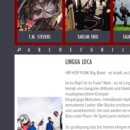
T.M. STEVENS
TAKSIM TRIO
TAL
A
B
C
D
E
F
G
H
I
J
LINGUA LOCA
HIP HOP FUNK Big-Band - es knallt, es bre
Ist es Rap? Ist es Funk? Nein - es ist 
fernab von Gangster-Attitude und Elektr
musikgewordene Energie!
Eingängige Melodien, mitreißende HipH
anmutende Lieder. Alle Stücke professio
und variantenreich, hin und wieder ein
Bass oder Piano: Ihr Spiel passt einfa
So großspurig das bis hierher klingen 