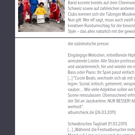
Band konnte bereits auf dem Chiemsee
Schweiz sowie auf zahlreichen anderen 
Clubs kennen sich die Tübinger Musiker
Nun gilt: Wer elf sagt, muss auch zwöl
kreativen Rundumschlag für die bevors
Style – das alles natürlich mit der gewoh
die süddeutsche presse:
Eingängige Melodien, mitreißende HipH
anmutende Lieder. Alle Stücke professio
und variantenreich, hin und wieder ein
Bass oder Piano: Ihr Spiel passt einfa
[...] "Coole Beats, wechseln sich ab mi
legen. Sozial, kritisch, gehemmt, verspielt
sauber…. Wie viele Adjektive sollen wir 
Sonne reinzulassen. Überraschend erfr
der Stil an Jazzkantine. NUR BESSER! A
wertvoll”.
albumcheck.de (26.03.2011)
Schwäbisches Tagblatt (11.03.2011)
[…] „Während die Festivalbesucher inst