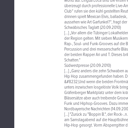
Mond auf. Lingua Loca sind die erste
überzeugt durch professionelle Live-
Club“ rufen sie den kühl gestellten Reut
drinnen spielt Mexican Elvis, ballades
aussehen wie Art Garfunkel?“, fragt der
Schwäbisches Taglatt (20.09.2010)
[…] „Vor allem die Tübinger Lokalhelde
der Region gelten. Mit sieben Musiker
Rap-, Soul- und Funk-Grooves auf die 
Percussion und drei messerscharfe Blä
der beiden Rapper Ari und T. Dieses bri
Schatten.“
Südwestpresse (20.09.2010)
[…] „Ganz anders die zehn Schwaben au
Hip Hop zusammengefunden haben. Dies
&#8232;Und wenn die beiden Frontmänne
unters inzwischen losgelöste Volk brin
Gräfenberger Marktplatz unter dem krä
Bläsersätze aber auch treibende Grooves
Funk und Hiphop-Grooves. Dazu immer 
Nordbayerische Nachrichten (14.09.200
[…] "Zurück zu "Boppin B.", der Rock-..
am Samstagabend auf die Hauptbühne br
Hip-Hop gesorgt. Vorm Absperrgitter dr