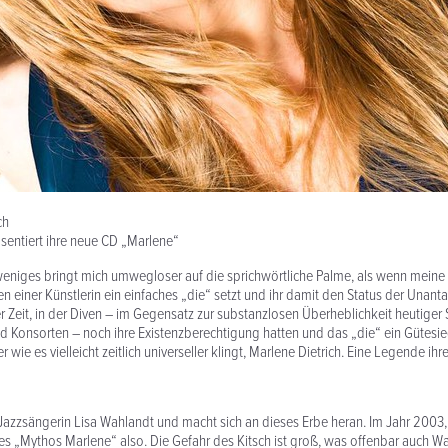
ch
sentiert ihre neue CD „Marlene“
 weniges bringt mich umwegloser auf die sprichwörtliche Palme, als wenn meine
 einer Künstlerin ein einfaches „die“ setzt und ihr damit den Status der Unantas
er Zeit, in der Diven – im Gegensatz zur substanzlosen Überheblichkeit heutiger 
d Konsorten – noch ihre Existenzberechtigung hatten und das „die“ ein Gütesie
r wie es vielleicht zeitlich universeller klingt, Marlene Dietrich. Eine Legende ihre
azzsängerin Lisa Wahlandt und macht sich an dieses Erbe heran. Im Jahr 2003,
 „Mythos Marlene“ also. Die Gefahr des Kitsch ist groß, was offenbar auch Wa