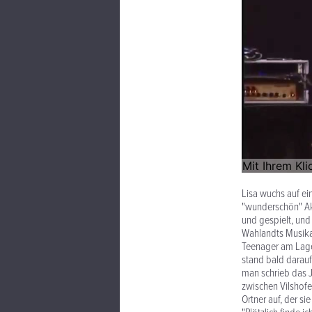
Lisa wuchs auf ei
"wunderschön" Akk
und gespielt, und
Wahlandts Musikali
Teenager am Lager
stand bald darauf
man schrieb das J
zwischen Vilshofe
Ortner auf, der si