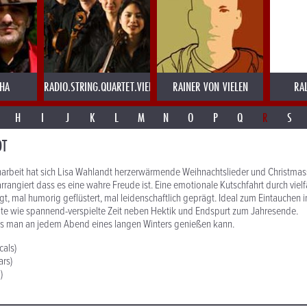
AHA
RADIO.STRING.QUARTET.VIENNA
RAINER VON VIELEN
RA
H
I
J
K
L
M
N
O
P
Q
R
S
DT
einarbeit hat sich Lisa Wahlandt herzerwärmende Weihnachtslieder und Christma
angiert dass es eine wahre Freude ist. Eine emotionale Kutschfahrt durch vielf
t, mal humorig geflüstert, mal leidenschaftlich geprägt. Ideal zum Eintauchen 
te wie spannend-verspielte Zeit neben Hektik und Endspurt zum Jahresende.
s man an jedem Abend eines langen Winters genießen kann.
cals)
ars)
)