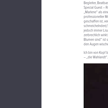
Begleiter, Beatbas
Special Guest – R
„Marlene“ als ein
professioneller Mu
geschaffen ist, v
schmeichelnden) 
jedoch immer Lis
zerbrechlich wirk
Blumen sind“ ist 
den Augen wisch
Ich bin von Kopf 
– „die Wahlandt“. 