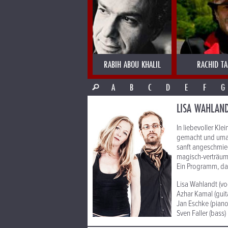
RABIH ABOU KHALIL
RACHID T
A
B
C
D
E
F
G
LISA WAHLAN
In liebevoller Kl
gemacht und umarr
sanft angeschmieg
magisch-verträum
Ein Programm, da
Lisa Wahlandt (vo
Azhar Kamal (guit
Jan Eschke (piano
Sven Faller (bass)