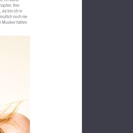
nüpfen. Ihre
da bin ich in
rmutlich noch nie
en Musiker hätten