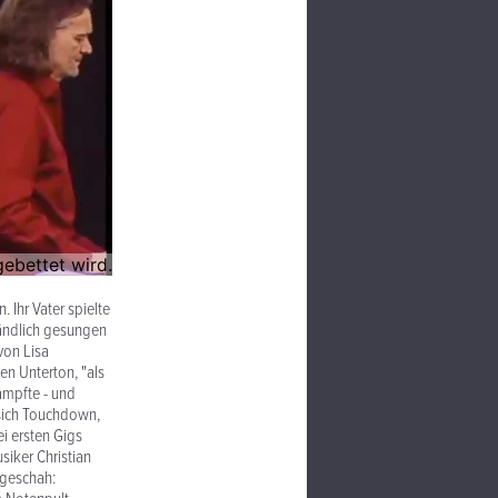
 Ihr Vater spielte
tändlich gesungen
von Lisa
en Unterton, "als
lampfte - und
 sich Touchdown,
i ersten Gigs
siker Christian
r geschah: