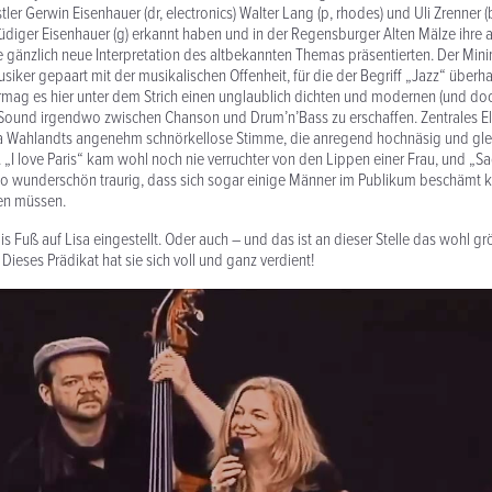
tler Gerwin Eisenhauer (dr, electronics) Walter Lang (p, rhodes) und Uli Zrenner (
üdiger Eisenhauer (g) erkannt haben und in der Regensburger Alten Mälze ihre 
e gänzlich neue Interpretation des altbekannten Themas präsentierten. Der Min
siker gepaart mit der musikalischen Offenheit, für die der Begriff „Jazz“ überha
ermag es hier unter dem Strich einen unglaublich dichten und modernen (und 
Sound irgendwo zwischen Chanson und Drum’n’Bass zu erschaffen. Zentrales El
a Wahlandts angenehm schnörkellose Stimme, die anregend hochnäsig und glei
t. „I love Paris“ kam wohl noch nie verruchter von den Lippen einer Frau, und „S
so wunderschön traurig, dass sich sogar einige Männer im Publikum beschämt k
en müssen.
bis Fuß auf Lisa eingestellt. Oder auch – und das ist an dieser Stelle das wohl 
Dieses Prädikat hat sie sich voll und ganz verdient!