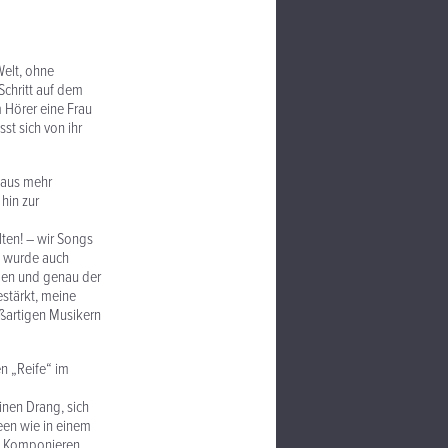
Welt, ohne
chritt auf dem
m Hörer eine Frau
st sich von ihr
taus mehr
hin zur
ten! – wir Songs
t, wurde auch
igen und genau der
stärkt, meine
oßartigen Musikern
n „Reife“ im
einen Drang, sich
deen wie in einem
r: Komponieren