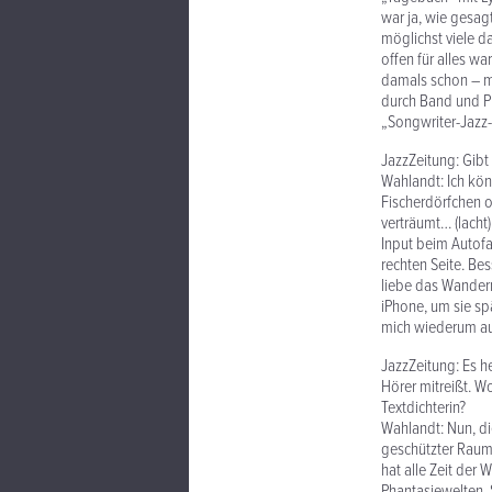
war ja, wie gesag
möglichst viele d
offen für alles w
damals schon – m
durch Band und Pu
„Songwriter-Jazz
JazzZeitung: Gibt
Wahlandt: Ich kön
Fischerdörfchen o
verträumt… (lacht
Input beim Autof
rechten Seite. Bes
liebe das Wandern
iPhone, um sie sp
mich wiederum auc
JazzZeitung: Es h
Hörer mitreißt. W
Textdichterin?
Wahlandt: Nun, die
geschützter Raum.
hat alle Zeit der W
Phantasiewelten. S