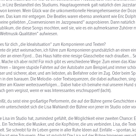
t, in Linz Bestandteil des Studiums. Hauptaugenmerk galt natürlich den Jazzsta
avon kennen. Mein Glück war die unkonventionelle Herangehensweise der Dozen
aren. Das kam mir entgegen. Die Beatles waren ebenso anerkannt wie Eric Dolphy.
eine geliebten „Coverversionen im Jazzgewand“ ausprobieren. Dann natürlich 
blikum, die diese Songs mochten, weil sie, wie es ein aufmerksamer Zuhörer m
-Weltmusik-Qualitäten“ aufwiesen.
 es für dich „die Idealsituation“ zum Komponieren und Texten?
nte dir jetzt weismachen, ich führe zum Komponieren grundsätzlich an einen ein
der an einen Fjord… Das Haus hätte eine riesige Glasscheibe nach draußen… S
). Mache ich aber nicht! Für mich gibt es verschiedene Wege: Zum einen das Klav
ahren – längere stupide Fahrten auf der Autobahn zum Beispiel,und immer schö
ser und sicherer, aber, und am liebsten, als Beifahrer oder im Zug. Oder beim Sp
 in den Isarauen. Die Melodie- oder Textsequenzen, die dabei auftauchen, singe
äter am Klavier weiterzuverfolgen… Dabei habe ich beinahe mal unseren Hund s
h gern vergisst, wenn er was Interessantes erschnuppert! (lacht).
eißt, du seist eine großartige Performerin, die auf der Bühne gerne Geschichten 
orin unterscheidet sich die Lisa Wahlandt der Bühne von jener im Studio oder vo
 Lisa im Studio hat, zumindest gefühlt, die Möglichkeit einer zweiten Chance: Ei
 Ein Techniker, die Musiker, und die Kopfhörer, die uns verbinden. Lisa, die Tex
elt. Sie schreibt für ihr Leben gerne in aller Ruhe Ideen auf. Einfälle – spontan, ko
ie ist eine Träumerin. Alles ist möglich! Die Lisa auf der Bühne hingegen versuc