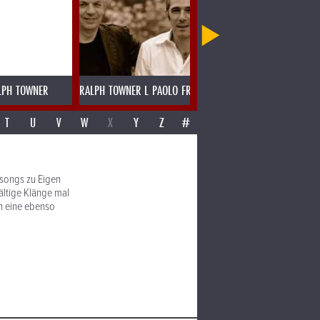
LPH TOWNER
RALPH TOWNER L PAOLO FRESU
RAMESH SHOTAM MADRAS SPE
T
U
V
W
X
Y
Z
#
ssongs zu Eigen
ältige Klänge mal
in eine ebenso