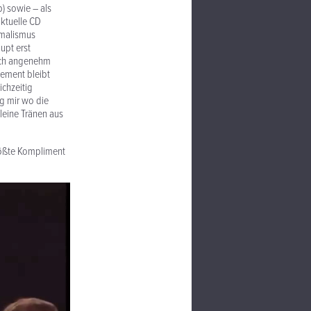
b) sowie – als
aktuelle CD
imalismus
upt erst
doch angenehm
ement bleibt
chzeitig
ag mir wo die
leine Tränen aus
größte Kompliment