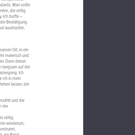
ndards. Man sollte
ten, die völlig
 Ich durfte –
die Bestätigung
al ausdrückte,
samen Ort, in ein
ehr malerisch und
ier. Dann dieser
n langsam auf der
aziergang. Ich
 ich in mein
tehen lassen, der
erzählt und die
n der
n völlig
terin wiederum,
nstruiert,
ht, ein Band