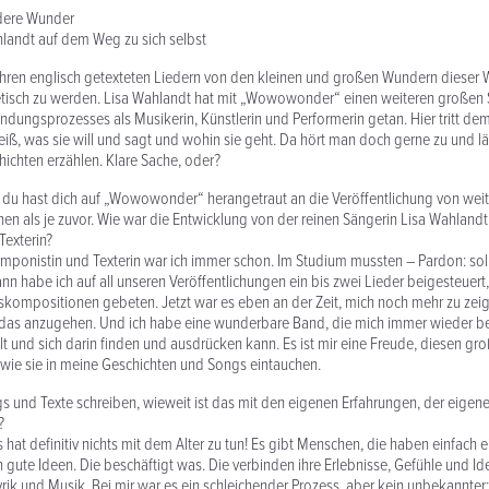
dere Wunder
landt auf dem Weg zu sich selbst
n ihren englisch getexteten Liedern von den kleinen und großen Wundern dieser 
etisch zu werden. Lisa Wahlandt hat mit „Wowowonder“ einen weiteren großen S
indungsprozesses als Musikerin, Künstlerin und Performerin getan. Hier tritt de
iß, was sie will und sagt und wohin sie geht. Da hört man doch gerne zu und läs
hichten erzählen. Klare Sache, oder?
, du hast dich auf „Wowowonder“ herangetraut an die Veröffentlichung von wei
n als je zuvor. Wie war die Entwicklung von der reinen Sängerin Lisa Wahlandt 
Texterin?
mponistin und Texterin war ich immer schon. Im Studium mussten – Pardon: soll
nn habe ich auf all unseren Veröffentlichungen ein bis zwei Lieder beigesteuer
skompositionen gebeten. Jetzt war es eben an der Zeit, mich noch mehr zu ze
 das anzugehen. Und ich habe eine wunderbare Band, die mich immer wieder be
lt und sich darin finden und ausdrücken kann. Es ist mir eine Freude, diesen gr
wie sie in meine Geschichten und Songs eintauchen.
s und Texte schreiben, wieweit ist das mit den eigenen Erfahrungen, der eigene
?
 hat definitiv nichts mit dem Alter zu tun! Es gibt Menschen, die haben einfach 
n gute Ideen. Die beschäftigt was. Die verbinden ihre Erlebnisse, Gefühle und I
rik und Musik. Bei mir war es ein schleichender Prozess, aber kein unbekannte