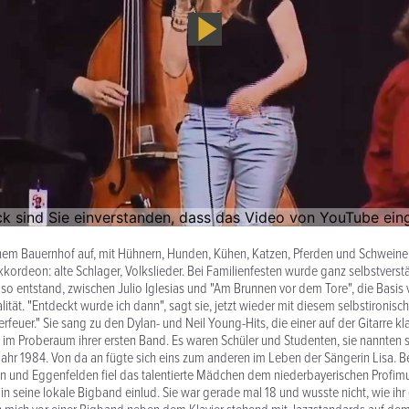
nem Bauernhof auf, mit Hühnern, Hunden, Kühen, Katzen, Pferden und Schweinen.
ordeon: alte Schlager, Volkslieder. Bei Familienfesten wurde ganz selbstvers
 so entstand, zwischen Julio Iglesias und "Am Brunnen vor dem Tore", die Basis 
tät. "Entdeckt wurde ich dann", sagt sie, jetzt wieder mit diesem selbstironisch
feuer." Sie sang zu den Dylan- und Neil Young-Hits, die einer auf der Gitarre k
 im Proberaum ihrer ersten Band. Es waren Schüler und Studenten, sie nannten
ahr 1984. Von da an fügte sich eins zum anderen im Leben der Sängerin Lisa. Be
n und Eggenfelden fiel das talentierte Mädchen dem niederbayerischen Profimu
e in seine lokale Bigband einlud. Sie war gerade mal 18 und wusste nicht, wie ih