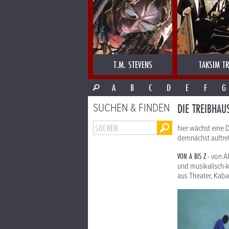
T.M. STEVENS
TAKSIM TR
A
B
C
D
E
F
G
DIE TREIBHAU
SUCHEN & FINDEN
hier wächst eine 
demnächst auftre
VON A BIS Z
- von A
und musikalisch-k
aus Theater, Kab