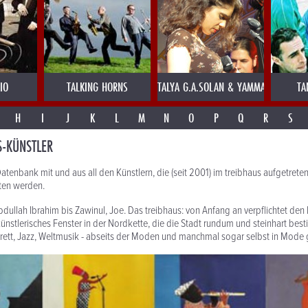
IO
TALKING HORNS
TALYA G.A.SOLAN & YAMMA ENSEMBLE 
TA
H
I
J
K
L
M
N
O
P
Q
R
S
S-KÜNSTLER
Datenbank mit und aus all den Künstlern, die (seit 2001) im treibhaus aufgetrete
ten werden.
bdullah Ibrahim bis Zawinul, Joe. Das treibhaus: von Anfang an verpflichtet den
ünstlerisches Fenster in der Nordkette, die die Stadt rundum und steinhart best
arett, Jazz, Weltmusik - abseits der Moden und manchmal sogar selbst in Mod