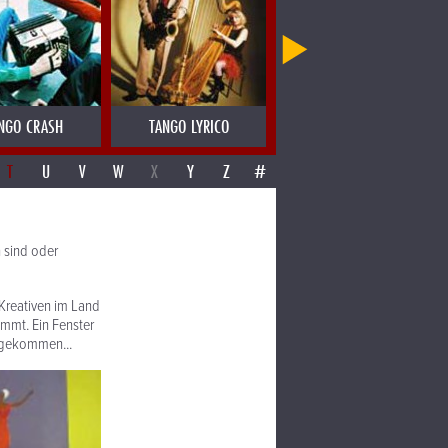
- ISRAEL
NGO CRASH
TANGO LYRICO
TAPEDECK
T
U
V
W
X
Y
Z
#
n sind oder
 Kreativen im Land
immt. Ein Fenster
e gekommen...