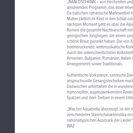
„NANI DSCHANN – von Hochzeiten und an
anrührendes Programm, das einer leben
Da tratschen rumänische Marktweiber her
Mutter zärtlich ihr Kind in den Schlaf o
nächsten Moment geht es über die Alpen
Romeo die gesamte Nachbarschaft mit 
georgischen Jünglingen, die einem jun
schöne Braut gezankt haben. Die von A
beeindruckende, weltmusikalische Kol
durch die unterschiedlichsten Volkslied
Armenien, Bulgarien, Rumänien, Italien
Arrangements sowie Traditionals.
Authentische Volkstänze, szenische Da
anspruchsvolle Gesangstechniken mache
Dazwischen unterhalten die in wunder
humorvollen, augenzwinkernden Anekd
Spatzen und dem Treiben in einem chil
„Was bei Aquabella überzeugt, ist der
verschiedener Stimmcharakteristika emo
nationaltypischen Ausdruck der Lieder“
WAZ