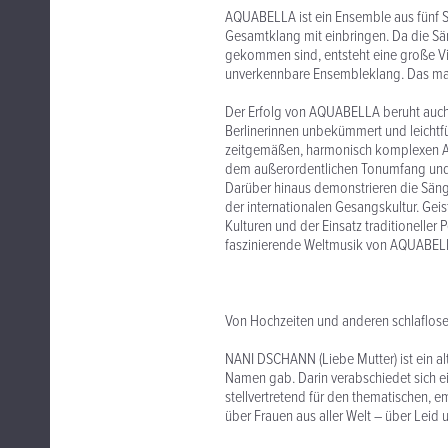
AQUABELLA ist ein Ensemble aus fünf So
Gesamtklang mit einbringen. Da die Sä
gekommen sind, entsteht eine große Vie
unverkennbare Ensembleklang. Das mac
Der Erfolg von AQUABELLA beruht auch
Berlinerinnen unbekümmert und leichtfü
zeitgemäßen, harmonisch komplexen A
dem außerordentlichen Tonumfang und 
Darüber hinaus demonstrieren die Sänge
der internationalen Gesangskultur. Ge
Kulturen und der Einsatz traditioneller
faszinierende Weltmusik von AQUABEL
Von Hochzeiten und anderen schlaflos
NANI DSCHANN (Liebe Mutter) ist ein 
Namen gab. Darin verabschiedet sich ein
stellvertretend für den thematischen,
über Frauen aus aller Welt – über Leid