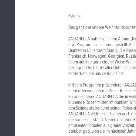
Kykellia
Das ganz besondere Weihnachtskonzer
AQUABELLA haben zu ihrem Album „Kyk
Live-Programm zusammengestellt. Auf d
Quintett in 13 Ländern fündig. Die Reise
Frankreich, Norwegen, Georgien, Russla
feiern auf ihre ganz eigene Weise Weihn
besingen. Doch trotz aller Unterschied
entdecken, die uns vertraut sind.
In ihrem Programm präsentieren AQUABE
mehr oder weniger deutlich – Reste heidn
So präsentieren AQUABELLA die in viel
blühende Rosen mitten im dunklen Wint
den Schnee stöbert und seinen Reiter si
AQUABELLA widmen sich aber auch den 
die Sonne still stand. Neben düstere
amüsanten Ritualen aus grauer Vorzeit 
darüber gab, wen sie im nächsten Jahr 