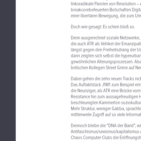
linksradikale Parolen von Revolution –
breakcorebefeuerten Botschaften Digita
einer libertären Bewegung, die zum Umst
Doch wie gesagt: Es schien bloß so.
Denn ausgerechnet soziale Netzwerke, 
die auch ATR als Vehikel der Emanzipat
längst gegen den Freiheitsdrang der U
dann zeigten sich selbst die hyperurba
gewöhnlichen Alterungsprozessen. Als
britischen Kollegen Street Grime auf Ne
Dabei gehen die zehn neuen Tracks nicht
Das Auftaktstück J1M1 zum Beispiel eri
die Neunziger, als ATR eine Brücke vom
Resistance hin zum aussagefreudigen H
beschleunigten Kammerton soziokulture
Mehr Struktur, weniger Gabba, sprachli
mittlerweile Zugriff auf so viele Infor
Dennoch bleibe die "DNA der Band", wie 
Antifaschismus/sexismus/kapitalismus 
Chaos Computer Clubs die Eröffnungs