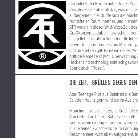
der zuletzt der Boden unter den Füßen 
desinteressiert über all das, was online 
aufbegehren, hier durfte sich der Macht
rechtsfreien Raum Internet, und niemand
ATR waren in dieser Wild-West-Zeit des
Großkonzerne, dabei. Inzwischen aber 
ausgeliefert ist als online. Und die Int
geworden, das Internet zum Machtorgan
aufzubegehren gilt. Es ist ein neues "
griffige Name fehlt (Anti-Überwachung?)
Hacker sind technologiekritisch geword
Soundtrack: "Reset".
DIE ZEIT: BRÜLLEN GEGEN DEN
Atari Teenage Riot aus Berlin ist die Ba
Seit den Neunzigern wird sie im Ausland
Manchmal, so scheint es, ist Krach die 
Von Geburt an bis zur Bahre verschafft
Gehör, wenn niedrige überhört werden,
all die feinen Zwischentöne im Lärm rin
Besonnenheit, wird eben aufgedreht, ho