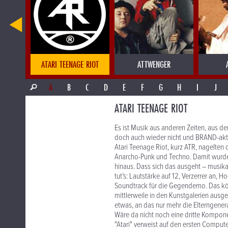
D
ATARI TEENAGE RIOT
ATTWENGER
A
B
C
D
E
F
G
H
I
J
ATARI TEENAGE RIOT
Es ist Musik aus anderen Zeiten, aus d
doch auch wieder nicht und BRAND-aktu
Atari Teenage Riot, kurz ATR, nagelten 
Anarcho-Punk und Techno. Damit wurden
hinaus. Dass sich das ausgeht – musikal
tut’s: Lautstärke auf 12, Verzerrer an,
Soundtrack für die Gegendemo. Das kön
mittlerweile in den Kunstgalerien ausge
etwas, an das nur mehr die Elterngener
Wäre da nicht noch eine dritte Kompon
"Atari" verweist auf den ersten Compu