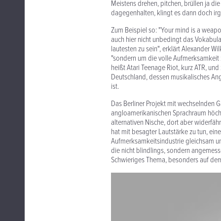
Meistens drehen, pitchen, brüllen ja di
dagegenhalten, klingt es dann doch ir
Zum Beispiel so: "Your mind is a weap
auch hier nicht unbedingt das Vokabular
lautesten zu sein", erklärt Alexander Wi
"sondern um die volle Aufmerksamkeit 
heißt Atari Teenage Riot, kurz ATR, und
Deutschland, dessen musikalisches Ang
ist.
Das Berliner Projekt mit wechselnden G
angloamerikanischen Sprachraum höchst
alternativen Nische, dort aber widerfäh
hat mit besagter Lautstärke zu tun, ei
Aufmerksamkeitsindustrie gleichsam un
die nicht blindlings, sondern angemesse
Schwieriges Thema, besonders auf dem