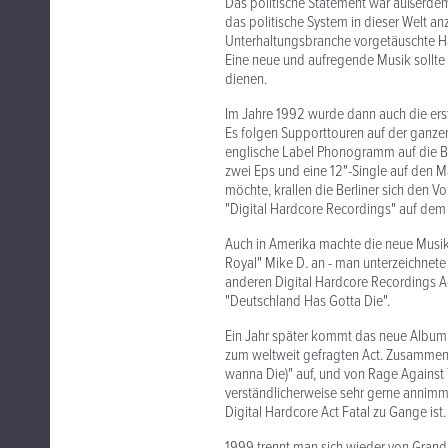
Das politische Statement war außerdem 
das politische System in dieser Welt 
Unterhaltungsbranche vorgetäuschte Har
Eine neue und aufregende Musik sollte
dienen.
Im Jahre 1992 wurde dann auch die erste
Es folgen Supporttouren auf der ganzen
englische Label Phonogramm auf die 
zwei Eps und eine 12"-Single auf den 
möchte, krallen die Berliner sich den 
"Digital Hardcore Recordings" auf dem s
Auch in Amerika machte die neue Musik
Royal" Mike D. an - man unterzeichnete
anderen Digital Hardcore Recordings Ac
"Deutschland Has Gotta Die".
Ein Jahr später kommt das neue Album "
zum weltweit gefragten Act. Zusammen
wanna Die)" auf, und von Rage Against
verständlicherweise sehr gerne annimmt
Digital Hardcore Act Fatal zu Gange ist.
1999 trennt man sich wieder von Grand