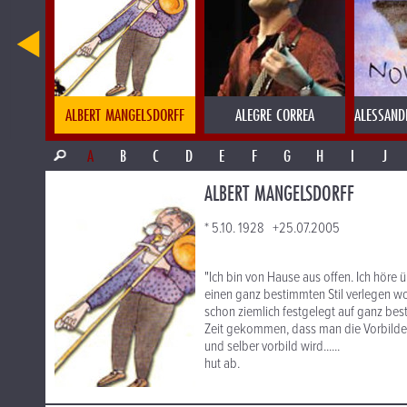
A
ALBERT MANGELSDORFF
ALEGRE CORREA
ALESSAND
A
B
C
D
E
F
G
H
I
J
ALBERT MANGELSDORFF
* 5.10. 1928 +25.07.2005
"Ich bin von Hause aus offen. Ich höre 
einen ganz bestimmten Stil verlegen w
schon ziemlich festgelegt auf ganz bes
Zeit gekommen, dass man die Vorbilder 
und selber vorbild wird......
hut ab.