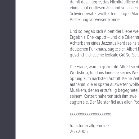
damit das Integre, das Nichtkäufliche d
einmal hat er diesen Zustand verlassen. 
Schwiegervater wollte dem jungen Mange
Anstellung vorweisen könne.
Und so begab sich Albert der Liebe weg
Ergebnis: Ehe kaputt – und die Erkenntn
Achterbahn eines Jazzmusikerdaseins a
deutschen Funkhaus, sagte sich Albert M
geschichtliche, eine lexikale Größe. Sel
Die Frage, warum good old Albert so vi
Workshop, führt ins Innerste seines We
Sprung zum nächsten Auftritt. Keine Ze
aufnahm, die er später auswerten wollt
Musikern, denen er zufällig begegnete.
seinem Konzert näherten sich ihm zwei 
sagten sie. Der Meister fiel aus allen 
xxxxxxxxxxxxxxxxxxxxxx
frankfurter allgemeine
26.7.2005