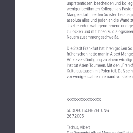
unprätentiösen, bescheiden und kollegi
weniger berühmten Kollegen als Pasto
Mangelsdorff nie den Solisten herausge
assoluta alles und jeden an die Wand zu
Jazzfreunden wahrgenommene und gesch
zu locken und mit ihnen zu dialogisier
Neuem zusammengeschweißt.
Die Stadt Frankfurt hat ihren großen S
früher schon hatte man in Albert Mangel
Völkerverständigung zu einem wichtigen
Institut Asien-Tourneen. Mit den „Frank
Kulturaustausch mit Polen teil. Daß sei
vor wenigen Jahren niemand vorstellen w
xxxxxxxxxxxxxxxxxxx
SÜDDEUTSCHE ZEITUNG
26.7.2005
Tschüs, Albert