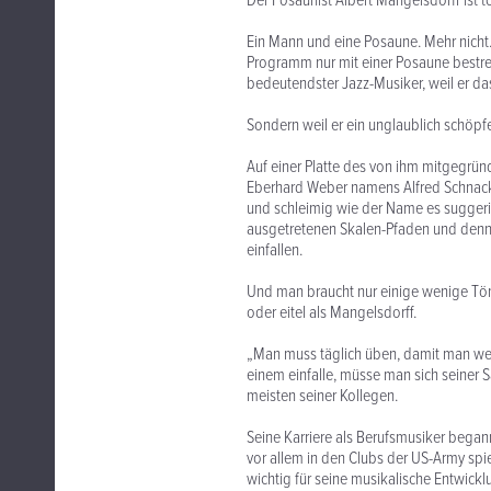
Der Posaunist Albert Mangelsdorff ist to
Ein Mann und eine Posaune. Mehr nicht.
Programm nur mit einer Posaune bestre
bedeutendster Jazz-Musiker, weil er da
Sondern weil er ein unglaublich schöpf
Auf einer Platte des von ihm mitgegrü
Eberhard Weber namens Alfred Schnack. E
und schleimig wie der Name es suggerier
ausgetretenen Skalen-Pfaden und denno
einfallen.
Und man braucht nur einige wenige Tön
oder eitel als Mangelsdorff.
„Man muss täglich üben, damit man weiß
einem einfalle, müsse man sich seiner Sa
meisten seiner Kollegen.
Seine Karriere als Berufsmusiker began
vor allem in den Clubs der US-Army spie
wichtig für seine musikalische Entwick