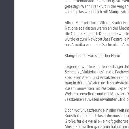
seiner Heimatstadt Frankfurt gestorben
gefestigt. Wenn Frankfurt in der Vergan
so hing das wesentlich mit Mangelsdorf
Albert Mangelsdorffs älterer Bruder Emi
Nationalsozialisten waren an der Macht
die Gitarre. Erst nach Kriegsende wurd
wurde er zum Newport Jazz Festival ei
aus Amerika war seine Sache nicht: Albe
Klangerlebnis von sinnlicher Natur
Legendär wurde er in den sechziger Jahr
Seine als „Multiphonics” in die Fachwe
speziellen Atem- und Ansatztechnik in
mag in dürren Worten noch so abstrakt k
Zusammenwirken mit Pastorius' Experi
Weise zu erweitern, und mit Mouzons 
Jazzkreisen zuweilen erwähnten „Triolo
Doch wofür Jazzfreunde in aller Welt i
Kunstfertigkeit und das hohe musikali
Größe, für die wir alle - ein oft gehört
Musiker zuweilen ganz nonchalant um d