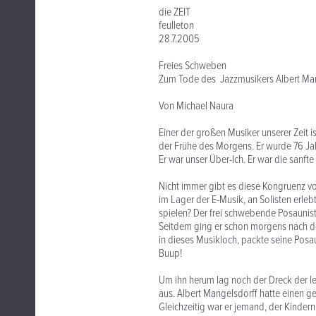
die ZEIT
feulleton
28.7.2005
Freies Schweben
Zum Tode des Jazzmusikers Albert Ma
Von Michael Naura
Einer der großen Musiker unserer Zeit is
der Frühe des Morgens. Er wurde 76 Jahre
Er war unser Über-Ich. Er war die sanfte
Nicht immer gibt es diese Kongruenz vo
im Lager der E-Musik, an Solisten erleb
spielen? Der frei schwebende Posaunist
Seitdem ging er schon morgens nach dem
in dieses Musikloch, packte seine Posa
Buup!
Um ihn herum lag noch der Dreck der let
aus. Albert Mangelsdorff hatte einen g
Gleichzeitig war er jemand, der Kinder