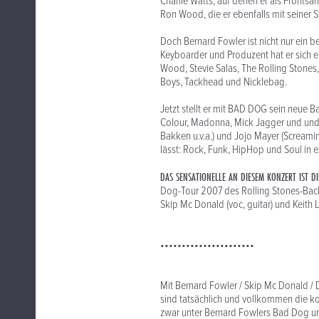
Charlie Watts, auf denen er als Frontsä
Ron Wood, die er ebenfalls mit seiner 
Doch Bernard Fowler ist nicht nur ein b
Keyboarder und Produzent hat er sich e
Wood, Stevie Salas, The Rolling Stones,
Boys, Tackhead und Nicklebag.
Jetzt stellt er mit BAD DOG sein neue B
Colour, Madonna, Mick Jagger und und u
Bakken u.v.a.) und Jojo Mayer (Screami
lässt: Rock, Funk, HipHop und Soul in e
DAS SENSATIONELLE AN DIESEM KONZERT IST DI
Dog-Tour 2007 des Rolling Stones-Backu
Skip Mc Donald (voc, guitar) und Keith L
••••••••••••••••••••••
Mit Bernard Fowler / Skip Mc Donald / 
sind tatsächlich und vollkommen die k
zwar unter Bernard Fowlers Bad Dog und