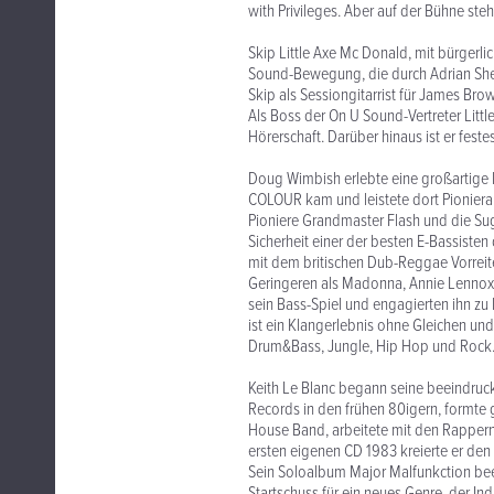
with Privileges. Aber auf der Bühne st
Skip Little Axe Mc Donald, mit bürgerli
Sound-Bewegung, die durch Adrian Sher
Skip als Sessiongitarrist für James Br
Als Boss der On U Sound-Vertreter Littl
Hörerschaft. Darüber hinaus ist er fest
Doug Wimbish erlebte eine großartige 
COLOUR kam und leistete dort Pionierar
Pioniere Grandmaster Flash und die Suga
Sicherheit einer der besten E-Bassiste
mit dem britischen Dub-Reggae Vorreite
Geringeren als Madonna, Annie Lennox,
sein Bass-Spiel und engagierten ihn z
ist ein Klangerlebnis ohne Gleichen und
Drum&Bass, Jungle, Hip Hop und Rock
Keith Le Blanc begann seine beeindruc
Records in den frühen 80igern, formte
House Band, arbeitete mit den Rappern
ersten eigenen CD 1983 kreierte er de
Sein Soloalbum Major Malfunkction bee
Startschuss für ein neues Genre, der Ind