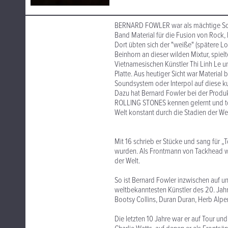
BERNARD FOWLER war als mächtige Sou
Band Material für die Fusion von Rock,
Dort übten sich der "weiße" (spätere 
Beinhorn an dieser wilden Mixtur, spie
Vietnamesischen Künstler Thi Linh Le un
Platte. Aus heutiger Sicht war Materia
Soundsystem oder Interpol auf diese k
Dazu hat Bernard Fowler bei der Produ
ROLLING STONES kennen gelernt und tou
Welt konstant durch die Stadien der Wel
Mit 16 schrieb er Stücke und sang für 
wurden. Als Frontmann von Tackhead w
der Welt.
So ist Bernard Fowler inzwischen auf u
weltbekanntesten Künstler des 20. Jahr
Bootsy Collins, Duran Duran, Herb Alpe
Die letzten 10 Jahre war er auf Tour un