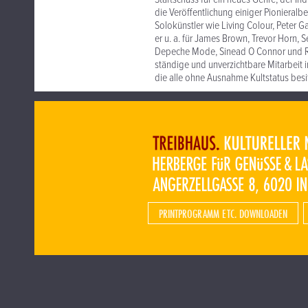
die Veröffentlichung einiger Pionieral
Solokünstler wie Living Colour, Peter Ga
er u. a. für James Brown, Trevor Horn, Se
Depeche Mode, Sinead O Connor und Rob
ständige und unverzichtbare Mitarbeit i
die alle ohne Ausnahme Kultstatus besit
PRINTPROGRAMM ETC. DOWNLOADEN