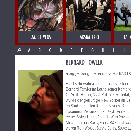
T.M. STEVENS
TAKSIM TRIO
TAL
A
B
C
D
E
F
G
H
I
J
BERNARD FOWLER
a bigger bang: bernard fowler's BAD 
Es ist sehr wahrscheinlich, dass jeder 
Bernard Fowler im Laufe seiner Karrier
Gil Scott-Heron, Sly & Robbie, Material
wurde der gebürtige New Yorker als Sä
im Studio mit den Rolling Stones. Doch 
Posaunist, Perkussionist, Keyboarder un
erstes Soloalbum „Friends With Privilege
Mischung aus Rock, Funk, R&B und Soul
waren Ron Wood, Stevie Salas, Steve Luka