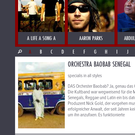
A LIFE A SONG A
AARON PARKS
ABDUL
A
B
C
D
E
F
G
H
I
J
ORCHESTRA BAOBAB SENEGAL
specialis in all styles
DAS Orchester Baobab? Ja, genau das Or
Die Kultband war wegweisend für die M
Senegals, Reggae und Latin ein bis dat
Produzent Nick Gold, der vorgehen muss
erfolgreicher Anwalt, der seit Jahren k
um ihn anzufixen. Es funktionierte