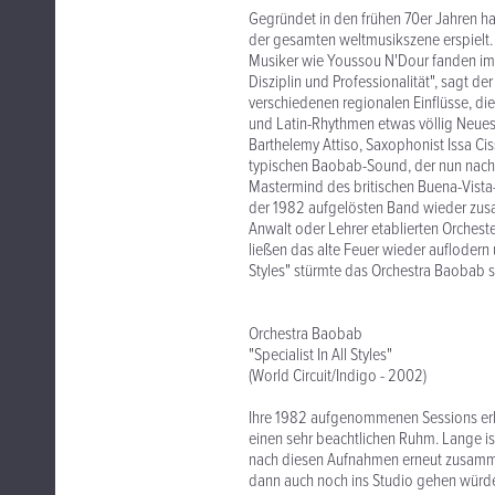
Gegründet in den frühen 70er Jahren ha
der gesamten weltmusikszene erspielt. 
Musiker wie Youssou N'Dour fanden im O
Disziplin und Professionalität", sagt d
verschiedenen regionalen Einflüsse, di
und Latin-Rhythmen etwas völlig Neues
Barthelemy Attiso, Saxophonist Issa C
typischen Baobab-Sound, der nun nach 
Mastermind des britischen Buena-Vista-S
der 1982 aufgelösten Band wieder zusa
Anwalt oder Lehrer etablierten Orches
ließen das alte Feuer wieder auflodern
Styles" stürmte das Orchestra Baobab s
Orchestra Baobab
"Specialist In All Styles"
(World Circuit/Indigo - 2002)
Ihre 1982 aufgenommenen Sessions erla
einen sehr beachtlichen Ruhm. Lange is
nach diesen Aufnahmen erneut zusammen
dann auch noch ins Studio gehen würde.