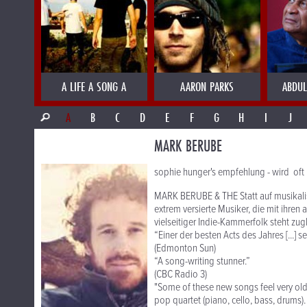
A LIFE A SONG A
AARON PARKS
ABDUL
A
B
C
D
E
F
G
H
I
J
MARK BERUBE
sophie hunger's empfehlung - wird of
MARK BERUBE & THE Statt auf musikali
extrem versierte Musiker, die mit ihren
vielseitiger Indie-Kammerfolk steht zugl
“Einer der besten Acts des Jahres [...] 
(Edmonton Sun)
“A song-writing stunner.”
(CBC Radio 3)
"Some of these new songs feel very old
pop quartet (piano, cello, bass, drums).