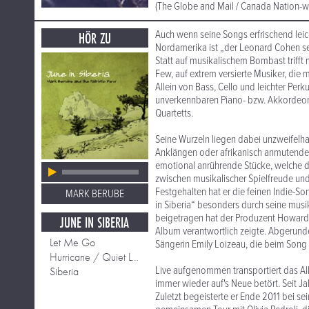
(The Globe and Mail / Canada Nation-w
Auch wenn seine Songs erfrischend leic
HÖR ZU
Nordamerika ist „der Leonard Cohen se
Statt auf musikalischem Bombast triff
Few, auf extrem versierte Musiker, die 
Allein von Bass, Cello und leichter Per
unverkennbaren Piano- bzw. Akkordeons
Quartetts.
Seine Wurzeln liegen dabei unzweifelha
Anklängen oder afrikanisch anmutenden
emotional anrührende Stücke, welche di
zwischen musikalischer Spielfreude und 
Festgehalten hat er die feinen Indie-S
MARK BERUBE
in Siberia“ besonders durch seine mus
beigetragen hat der Produzent Howard B
JUNE IN SIBERIA
Album verantwortlich zeigte. Abgerun
Let Me Go
Sängerin Emily Loizeau, die beim Son
Hurricane / Quiet Little Scream
Live aufgenommen transportiert das Alb
Siberia
immer wieder auf's Neue betört. Seit J
Zuletzt begeisterte er Ende 2011 bei se