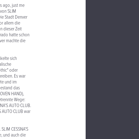
rs ago, just me
 von SLIM
ie Stadt Denver
or allem die
n dieser Zeit
orado hatte schon
ver machte die
kelte sich
alische
thic" oder
hreiben. Es war
ete und im
bestand das
WOVEN HAND),
etrennte Wege:
SNA'S AUTO CLUB.
A'S AUTO CLUB war
n. SLIM CESSNA'S
, und auch die