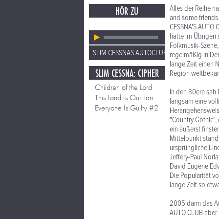
Alles der Reihe na
HÖR ZU
and some friends
CESSNA'S AUTO CL
hatte im Übrigen 
Folkmusik-Szene, 
SLIM CESSNAS AUTOCLUB
regelmäßig in Den
lange Zeit einen
SLIM CESSNA: CIPHER
Region weltbekan
Children of the Lord
In den 80ern sah
This Land Is Our Land Redux
langsam eine völl
Everyone Is Guilty #2
Herangehensweise 
"Country Gothic",
ein äußerst finst
Mittelpunkt stan
ursprüngliche L
Jeffery-Paul Nor
David Eugene Ed
Die Popularität 
lange Zeit so etw
2005 dann das Aus
AUTO CLUB aber g