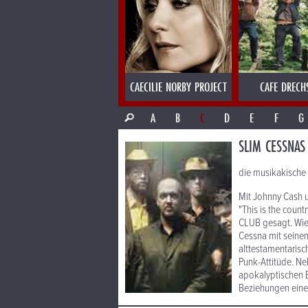
CAECILIE NORBY PROJECT
CAFE DRECH
A
B
C
D
E
F
G
SLIM CESSNAS
die musikakische 
Mit Johnny Cash u
"This is the count
CLUB gesagt. Wie 
Cessna mit seinem
alttestamentaris
Punk-Attitüde. Ne
apokalyptischen B
Beziehungen eine