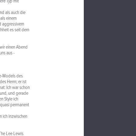
gere Typ mit
nd als auch die
 als einem
nd aggressivem
hheit es seit dem
 wir einen Abend
uns aus -
le-Models des
es Herrn; er ist
at: Ich war schon
ound, und gerade
n Style ich
s quasi permanent
n ich inzwischen
The Lee Lewis