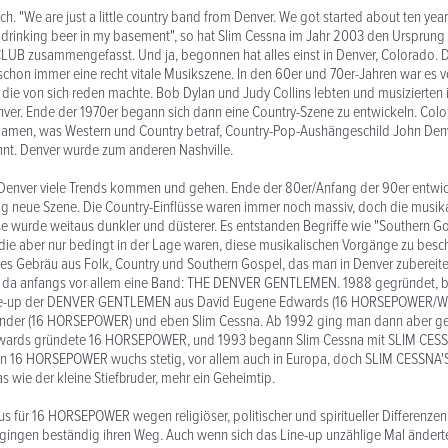
ch. "We are just a little country band from Denver. We got started about ten yea
 drinking beer in my basement", so hat Slim Cessna im Jahr 2003 den Ursprung
UB zusammengefasst. Und ja, begonnen hat alles einst in Denver, Colorado. D
schon immer eine recht vitale Musikszene. In den 60er und 70er-Jahren war es v
die von sich reden machte. Bob Dylan und Judy Collins lebten und musizierten i
ver. Ende der 1970er begann sich dann eine Country-Szene zu entwickeln. Col
 Namen, was Western und Country betraf, Country-Pop-Aushängeschild John Den
nt. Denver wurde zum anderen Nashville.
 Denver viele Trends kommen und gehen. Ende der 80er/Anfang der 90er entwic
ig neue Szene. Die Country-Einflüsse waren immer noch massiv, doch die musik
wurde weitaus dunkler und düsterer. Es entstanden Begriffe wie "Southern Go
 die aber nur bedingt in der Lage waren, diese musikalischen Vorgänge zu besc
eres Gebräu aus Folk, Country und Southern Gospel, das man in Denver zubereit
d da anfangs vor allem eine Band: THE DENVER GENTLEMEN. 1988 gegründet, 
ine-up der DENVER GENTLEMEN aus David Eugene Edwards (16 HORSEPOWER/
lander (16 HORSEPOWER) und eben Slim Cessna. Ab 1992 ging man dann aber g
wards gründete 16 HORSEPOWER, und 1993 begann Slim Cessna mit SLIM CES
von 16 HORSEPOWER wuchs stetig, vor allem auch in Europa, doch SLIM CESSN
as wie der kleine Stiefbruder, mehr ein Geheimtip.
 für 16 HORSEPOWER wegen religiöser, politischer und spiritueller Differenze
ingen beständig ihren Weg. Auch wenn sich das Line-up unzählige Mal änderte