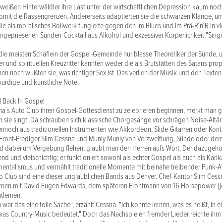
weißen Hinterwäldler ihre Last unter der wirtschaftlichen Depression kaum noch 
mit die Rassengrenzen. Andererseits adaptierten sie die schwarzen Klänge, u
ie als moralisches Bollwerk fungierte gegen den im Blues und im Prä-R´n´R in vie
angepriesenen Sünden-Cocktail aus Alkohol und exzessiver Körperlichkeit:"Sing
die meisten Schäflein der Gospel-Gemeinde nur blasse Theoretiker der Sünde, u
r und spirituellen Kreuzritter kannten weder die als Brutstätten des Satans pro
en noch wußten sie, was richtiger Sex ist. Das verlieh der Musik und den Texte
ürdige und künstliche Note.
l Back In Gospel
a´s Auto Club ihren Gospel-Gottesdienst zu zelebrieren beginnen, merkt man g
 sie singt. Da schrauben sich klassische Chorgesänge vor schrägen Noise-Alt
nnoch aus traditionellen Instrumenten wie Akkordeon, Slide-Gitarren oder Kon
ront-Prediger Slim Cessna und Munly Munly von Verzweiflung, Sünde oder dem 
nd dabei um Vergebung flehen, glaubt man den Herren aufs Wort. Der dazugehö
nd und vielschichtig; er funktioniert sowohl als echter Gospel als auch als Karik
entalismus und vermählt traditionelle Momente mit beinahe treibender Punk-At
o Club sind eine dieser unglaublichen Bands aus Denver. Chef-Kantor Slim Cess
men mit David Eugen Edwards, dem späteren Frontmann von 16 Horsepower (j
ntlemen.
h war das eine tolle Sache", erzählt Cessna. "Ich konnte lernen, was es heißt, i
as Country-Music bedeutet." Doch das Nachspielen fremder Lieder reichte ihm n