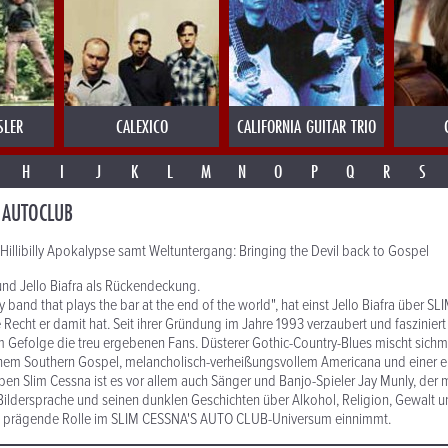
SLER
CALEXICO
CALIFORNIA GUITAR TRIO
H
I
J
K
L
M
N
O
P
Q
R
S
 AUTOCLUB
Hillibilly Apokalypse samt Weltuntergang: Bringing the Devil back to Gospel
nd Jello Biafra als Rückendeckung.
ry band that plays the bar at the end of the world", hat einst Jello Biafra über
Recht er damit hat. Seit ihrer Gründung im Jahre 1993 verzaubert und fasziniert
 Gefolge die treu ergebenen Fans. Düsterer Gothic-Country-Blues mischt sichmi
chem Southern Gospel, melancholisch-verheißungsvollem Americana und einer 
ben Slim Cessna ist es vor allem auch Sänger und Banjo-Spieler Jay Munly, der m
ildersprache und seinen dunklen Geschichten über Alkohol, Religion, Gewalt 
 prägende Rolle im SLIM CESSNA'S AUTO CLUB-Universum einnimmt.