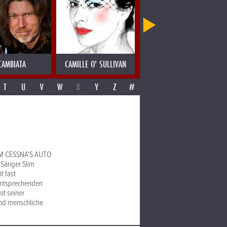
CAMBIATA
CAMILLE O' SULLIVAN
CANDY DULFER
T
U
V
W
X
Y
Z
#
 SLIM CESSNA'S AUTO
 Sänger Slim
t fast
entsprechenden
it seiner
und menschliche