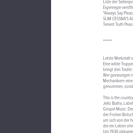
Liste der Seitenp
Eigenregie veröff
"Always Say Please
SLIM CESSNA'S AU
Tenent Truth Peac
******
Letzte Werkstatt v
Eine wilde Truppe
bringt den Teufel 
Wer gezwungen is
Mechanikern einen
genommen, sondern
This is the countr
Jello Biafra, Labe
Gospel Music: Der
der Frohen Botsch
um sich von der h
die ein Leben ohn
Um 1930 okkupiert