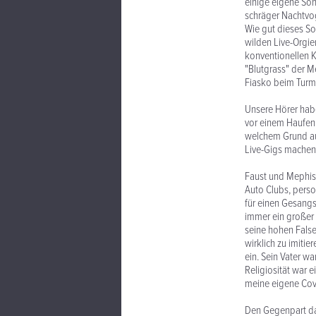
einige eigene Song
schräger Nachtvo
Wie gut dieses So
wilden Live-Orgie
konventionellen 
"Blutgrass" der M
Fiasko beim Turmb
Unsere Hörer habe
vor einem Haufen 
welchem Grund au
Live-Gigs machen
Faust und Mephist
Auto Clubs, person
für einen Gesangs
immer ein großer 
seine hohen Falset
wirklich zu imiti
ein. Sein Vater wa
Religiosität war 
meine eigene Cov
Den Gegenpart da