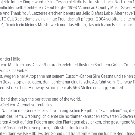
rojekte immer länger wurde, Slim Cessna hielt die Fackel stets hoch. Nach dem 
entlichten selbstbetitelten Debüt folgten 1998 "American Country Music Saved 
 And Thank You". Letzteres erschien bereits auf Jello Biafras Label Alternative
TO CLUB seit damals eine innige Freundschaft pflegen. 2004 veröffentlichte 
e", für mich ein kleines Meisterwerk und das Album, das mich zum Fan machte.
or der Hölle
 von Musikern aus Denver/Colorado zelebriert finsteren Southern-Gothic-Count
zurück ins Gebet.
t, wegen einer Autopanne mit seinem Custom-Car bei Slim Cessna und seinen 
 Boxenstop einzulegen, der hat nicht nur eine falsche Ausfahrt vom "Stairway 
 ist den "Lost Highway" schon mehr als 666 Meilen entlanggebrettert ...
y band that plays the bar at the end of the world.
l-Chef von Alternative Tentacles
 Name für das Genre leitet sich vom englischen Begriff für "Evangelium" ab, d
aft des Herrn. Ursprünglich diente sie nordamerikanischen schwarzen Sklaven al
arten Arbeit auf den Feldern und den Plantagen abzulenken, eine gesungene Ver
e Mühsal und Pein versprach, spätestens im Jenseits ...
en dann weiße Hillbillys den Sound und transformierten ihn für ihre Bedürfnisse