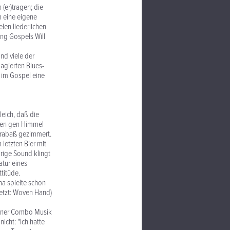
(er)tragen; die
m eine eigene
len liederlichen
ing Gospels Will
nd viele der
pagierten Blues-
n im Gospel eine
leich, daß die
ären gen Himmel
trabaß gezimmert.
letzten Bier mit
rige Sound klingt
atur eines
titüde.
na spielte schon
etzt: Woven Hand)
n einer Combo Musik
icht: "Ich hatte