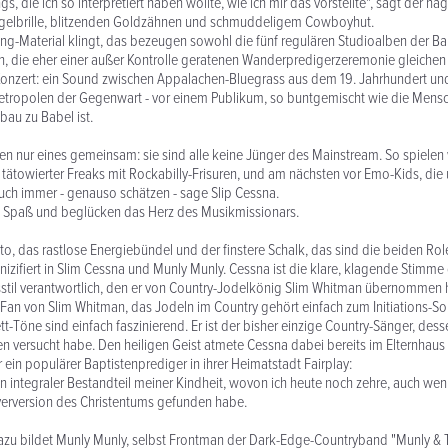
s, die ich so interpretiert haben wollte, wie ich mir das vorstellte", sagt der ha
gelbrille, blitzenden Goldzähnen und schmuddeligem Cowboyhut.
ng-Material klingt, das bezeugen sowohl die fünf regulären Studioalben der Ba
n, die eher einer außer Kontrolle geratenen Wanderpredigerzeremonie gleichen
Konzert: ein Sound zwischen Appalachen-Bluegrass aus dem 19. Jahrhundert u
etropolen der Gegenwart - vor einem Publikum, so buntgemischt wie die Mensc
au zu Babel ist.
n nur eines gemeinsam: sie sind alle keine Jünger des Mainstream. So spielen
tätowierter Freaks mit Rockabilly-Frisuren, und am nächsten vor Emo-Kids, die 
ch immer - genauso schätzen - sage Slip Cessna.
 Spaß und beglücken das Herz des Musikmissionars.
o, das rastlose Energiebündel und der finstere Schalk, das sind die beiden Ro
izifiert in Slim Cessna und Munly Munly. Cessna ist die klare, klagende Stimme d
stil verantwortlich, den er von Country-Jodelkönig Slim Whitman übernommen h
Fan von Slim Whitman, das Jodeln im Country gehört einfach zum Initiations-S
t-Töne sind einfach faszinierend. Er ist der bisher einzige Country-Sänger, desse
eren versucht habe. Den heiligen Geist atmete Cessna dabei bereits im Elternhau
r ein populärer Baptistenprediger in ihrer Heimatstadt Fairplay:
ein integraler Bestandteil meiner Kindheit, wovon ich heute noch zehre, auch wen
erversion des Christentums gefunden habe.
zu bildet Munly Munly, selbst Frontman der Dark-Edge-Countryband "Munly & 