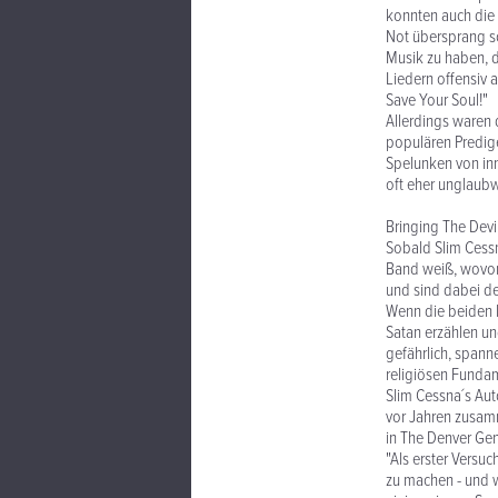
konnten auch die 
Not übersprang so
Musik zu haben, d
Liedern offensiv 
Save Your Soul!"
Allerdings waren 
populären Predige
Spelunken von inn
oft eher unglaubw
Bringing The Devi
Sobald Slim Cessn
Band weiß, wovon
und sind dabei de
Wenn die beiden F
Satan erzählen u
gefährlich, spanne
religiösen Fundam
Slim Cessna´s Aut
vor Jahren zusam
in The Denver Ge
"Als erster Versuc
zu machen - und w