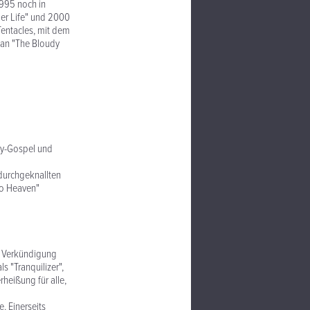
1995 noch in
Her Life" und 2000
 Tentacles, mit dem
man "The Bloudy
ry-Gospel und
durchgeknallten
To Heaven"
er Verkündigung
s "Tranquilizer",
heißung für alle,
. Einerseits