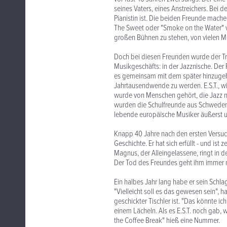
seines Vaters, eines Anstreichers. Bei d
Pianistin ist. Die beiden Freunde mache
The Sweet oder "Smoke on the Water" von
großen Bühnen zu stehen, von vielen 
Doch bei diesen Freunden wurde der Tr
Musikgeschäfts: in der Jazznische. De
es gemeinsam mit dem später hinzugeho
Jahrtausendwende zu werden. E.S.T., wi
wurde von Menschen gehört, die Jazz no
wurden die Schulfreunde aus Schweden g
lebende europäische Musiker äußerst u
Knapp 40 Jahre nach den ersten Versuc
Geschichte. Er hat sich erfüllt - und ist
Magnus, der Alleingelassene, ringt in d
Der Tod des Freundes geht ihm immer 
Ein halbes Jahr lang habe er sein Schla
"Vielleicht soll es das gewesen sein", 
geschickter Tischler ist. "Das könnte ic
einem Lächeln. Als es E.S.T. noch gab, w
the Coffee Break" hieß eine Nummer.