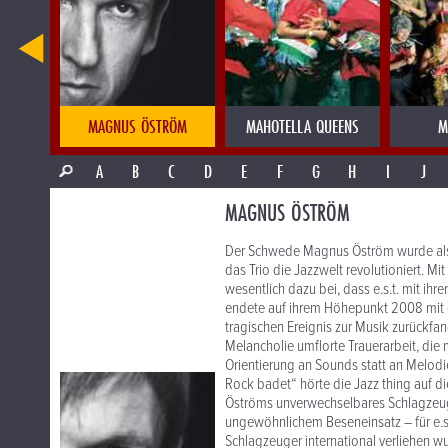
O
MAGNUS ÖSTRÖM
MAHOTELLA QUEENS
M
A
B
C
D
E
F
G
H
I
J
MAGNUS ÖSTRÖM
Der Schwede Magnus Öström wurde als 
das Trio die Jazzwelt revolutioniert. 
wesentlich dazu bei, dass e.s.t. mit ihr
endete auf ihrem Höhepunkt 2008 mit 
tragischen Ereignis zur Musik zurückfan
Melancholie umflorte Trauerarbeit, die
Orientierung an Sounds statt an Melod
Rock badet“ hörte die Jazz thing auf d
Öströms unverwechselbares Schlagzeugs
ungewöhnlichem Beseneinsatz – für e.s.
Schlagzeuger international verliehen w