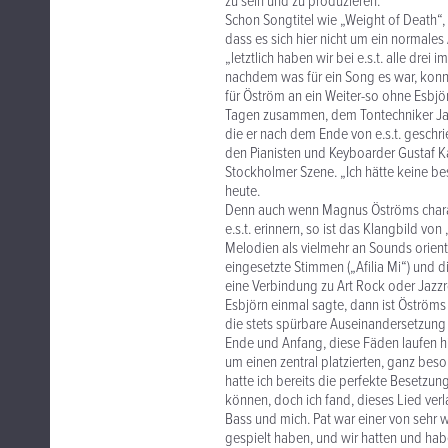
zu sein und zu produzieren.“
Schon Songtitel wie „Weight of Death“
dass es sich hier nicht um ein normale
„letztlich haben wir bei e.s.t. alle dr
nachdem was für ein Song es war, konnt
für Öström an ein Weiter-so ohne Esbjö
Tagen zusammen, dem Tontechniker Jan
die er nach dem Ende von e.s.t. geschri
den Pianisten und Keyboarder Gustaf Ka
Stockholmer Szene. „Ich hätte keine 
heute.
Denn auch wenn Magnus Öströms charakt
e.s.t. erinnern, so ist das Klangbild v
Melodien als vielmehr an Sounds orienti
eingesetzte Stimmen („Afilia Mi“) und 
eine Verbindung zu Art Rock oder Jazzroc
Esbjörn einmal sagte, dann ist Öströms 
die stets spürbare Auseinandersetzung
Ende und Anfang, diese Fäden laufen hi
um einen zentral platzierten, ganz beson
hatte ich bereits die perfekte Besetzun
können, doch ich fand, dieses Lied ver
Bass und mich. Pat war einer von sehr we
gespielt haben, und wir hatten und ha