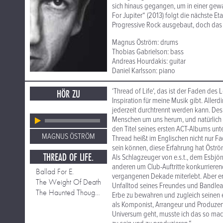
sich hinaus gegangen, um in einer gew
For Jupiter“ (2013) folgt die nächste E
Progressive Rock ausgebaut, doch das A
Magnus Öström: drums
Thobias Gabrielson: bass
Andreas Hourdakis: guitar
Daniel Karlsson: piano
‘Thread of Life‘, das ist der Faden des 
HÖR ZU
Inspiration für meine Musik gibt. Aller
jederzeit durchtrennt werden kann. Desh
Menschen um uns herum, und natürlich
den Titel seines ersten ACT-Albums u
MAGNUS ÖSTRÖM
Thread heißt im Englischen nicht nur F
sein können, diese Erfahrung hat Öströ
THREAD OF LIFE.
Als Schlagzeuger von e.s.t., dem Esbjö
anderen um Club-Auftritte konkurriere
Ballad For E.
vergangenen Dekade miterlebt. Aber er 
The Weight Of Death
Unfalltod seines Freundes und Bandlea
The Haunted Thoughts And The Endless Fall
Erbe zu bewahren und zugleich seinen e
als Komponist, Arrangeur und Produzen
Universum geht, musste ich das so mach