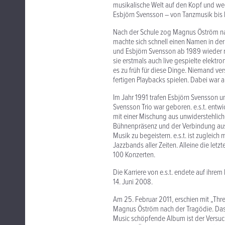
musikalische Welt auf den Kopf und weck
Esbjörn Svensson – von Tanzmusik bis 
Nach der Schule zog Magnus Öström na
machte sich schnell einen Namen in de
und Esbjörn Svensson ab 1989 wieder r
sie erstmals auch live gespielte elektr
es zu früh für diese Dinge. Niemand ver
fertigen Playbacks spielen. Dabei war al
Im Jahr 1991 trafen Esbjörn Svensson u
Svensson Trio war geboren. e.s.t. entwi
mit einer Mischung aus unwiderstehlic
Bühnenpräsenz und der Verbindung aus 
Musik zu begeistern. e.s.t. ist zugleic
Jazzbands aller Zeiten. Alleine die le
100 Konzerten.
Die Karriere von e.s.t. endete auf ihr
14. Juni 2008.
Am 25. Februar 2011, erschien mit „Thr
Magnus Öström nach der Tragödie. Das 
Music schöpfende Album ist der Versuch