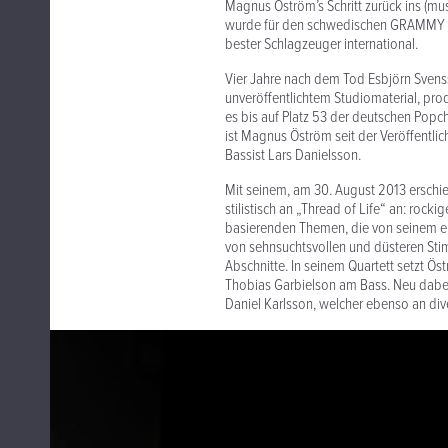
Magnus Öström’s Schritt zurück ins (mu
wurde für den schwedischen GRAMMY no
bester Schlagzeuger international.
Vier Jahre nach dem Tod Esbjörn Svenss
unveröffentlichtem Studiomaterial, pr
es bis auf Platz 53 der deutschen Popcha
ist Magnus Öström seit der Veröffentli
Bassist Lars Danielsson.
Mit seinem, am 30. August 2013 erschie
stilistisch an „Thread of Life“ an: rock
basierenden Themen, die von seinem e
von sehnsuchtsvollen und düsteren St
Abschnitte. In seinem Quartett setzt Ö
Thobias Garbielson am Bass. Neu dabei
Daniel Karlsson, welcher ebenso an div