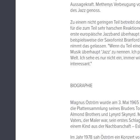
Aussagekraft. Methenys Verbeugung vor
des Jazz genoss.
Zu einem nicht geringen Teil betreibt 
für die zum Teil sehr harschen Reaktion
erste europäische Jazzband überhaupt 
beispielsweise der Saxofonist Branford
nimmt das gelassen. "Wenn du Teil einer
Musik überhaupt 'Jazz' zu nennen. Ich p
Welt. Ich sehe es nur nicht ein, immer 
interessant."
BIOGRAPHIE
Magnus Öström wurde am 3. Mai 1965 i
die Plattensammlung seines Bruders T
Almond Brothers und Lynyrd Skynyrd. M
Vaters, der Maler war, sein erstes Sch
einem Kind aus der Nachbarschaft – Es
Im Jahr 1978 sah Öström ein Konzert vo