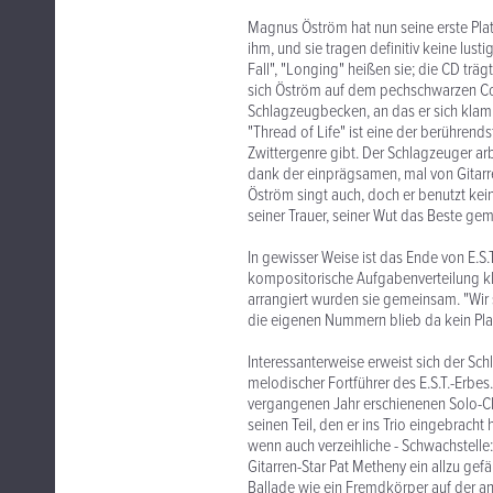
Magnus Öström hat nun seine erste P
ihm, und sie tragen definitiv keine lu
Fall", "Longing" heißen sie; die CD träg
sich Öström auf dem pechschwarzen Cov
Schlagzeugbecken, an das er sich klamme
"Thread of Life" ist eine der berühre
Zwittergenre gibt. Der Schlagzeuger ar
dank der einprägsamen, mal von Gitarre
Öström singt auch, doch er benutzt kei
seiner Trauer, seiner Wut das Beste gem
In gewisser Weise ist das Ende von E.S.
kompositorische Aufgabenverteilung kl
arrangiert wurden sie gemeinsam. "Wir s
die eigenen Nummern blieb da kein Pla
Interessanterweise erweist sich der Sch
melodischer Fortführer des E.S.T.-Erbe
vergangenen Jahr erschienenen Solo-CD 
seinen Teil, den er ins Trio eingebrach
wenn auch verzeihliche - Schwachstelle:
Gitarren-Star Pat Metheny ein allzu gef
Ballade wie ein Fremdkörper auf der a