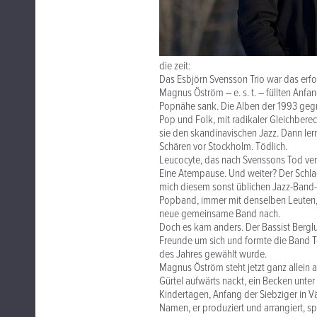
die zeit:
Das Esbjörn Svensson Trio war das erf
Magnus Öström – e. s. t. – füllten Anfa
Popnähe sank. Die Alben der 1993 gegr
Pop und Folk, mit radikaler Gleichbere
sie den skandinavischen Jazz. Dann ler
Schären vor Stockholm. Tödlich.
Leucocyte, das nach Svenssons Tod veröff
Eine Atempause. Und weiter? Der Schlag
mich diesem sonst üblichen Jazz-Band-H
Popband, immer mit denselben Leuten, w
neue gemeinsame Band nach.
Doch es kam anders. Der Bassist Berglu
Freunde um sich und formte die Band 
des Jahres gewählt wurde.
Magnus Öström steht jetzt ganz allein a
Gürtel aufwärts nackt, ein Becken unte
Kindertagen, Anfang der Siebziger in 
Namen, er produziert und arrangiert, s