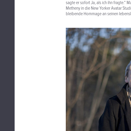
sagte er sofort Ja, als ich ihn fragte.“
Metheny in die New Yorker Avatar St
bleibende Hommage an seinen lebensla