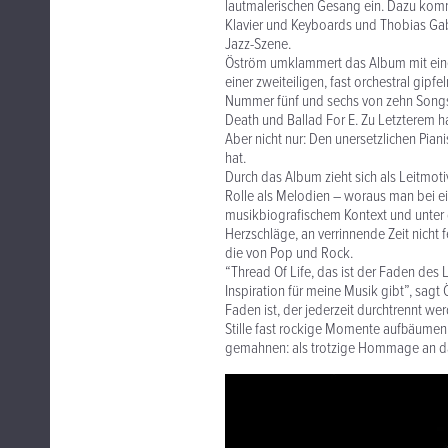
lautmalerischen Gesang ein. Dazu komme
Klavier und Keyboards und Thobias Gab
Jazz-Szene.
Öström umklammert das Album mit einem
einer zweiteiligen, fast orchestral gip
Nummer fünf und sechs von zehn Songs,
Death und Ballad For E. Zu Letzterem h
Aber nicht nur: Den unersetzlichen Pianis
hat.
Durch das Album zieht sich als Leitmoti
Rolle als Melodien – woraus man bei eine
musikbiografischem Kontext und unter
Herzschläge, an verrinnende Zeit nicht 
die von Pop und Rock.
“Thread Of Life, das ist der Faden des L
Inspiration für meine Musik gibt”, sagt
Faden ist, der jederzeit durchtrennt we
Stille fast rockige Momente aufbäumen
gemahnen: als trotzige Hommage an d