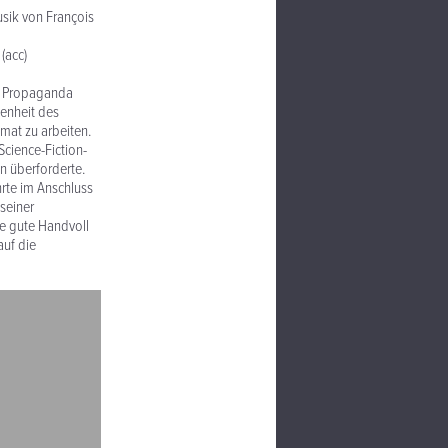
usik von François
(acc)
er Propaganda
fenheit des
imat zu arbeiten.
Science-Fiction-
en überforderte.
hrte im Anschluss
seiner
ne gute Handvoll
auf die