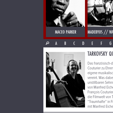
MACEO PARKER
MADEBYUS // WA
A
B
C
D
E
F
G
TARKOVSKY Q
Das französisch-
Couturier zu Ehre
eigene musikalisch
vereint. Was dabei
unstillbaren Sehn
von Manfred Eiche
François Couturie
die Filmwelt von 
“Traumhafte” in F
mit Manfred Eich