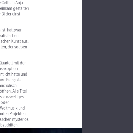
 Cellistin Anja
meinsam gestalten
Bilder einst
ist, hat zwar
alistischen
ischen Kunst aus.
pten, der soeben
Quartett mit der
ansaxophon
tlicht hatte und
von François
ancholisch
fnen. Alle Titel
s kurzweiliges
i oder
, Weltmusik und
enden Projekten
isschen mysteriös
bzudriften.