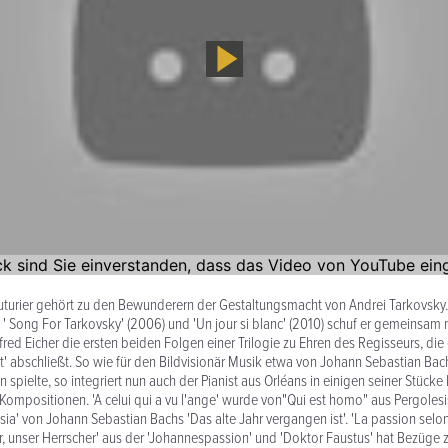
uturier gehört zu den Bewunderern der Gestaltungsmacht von Andrei Tarkovsky
 ' Song For Tarkovsky' (2006) und 'Un jour si blanc' (2010) schuf er gemeinsam
ed Eicher die ersten beiden Folgen einer Trilogie zu Ehren des Regisseurs, die
t' abschließt. So wie für den Bildvisionär Musik etwa von Johann Sebastian Bac
n spielte, so integriert nun auch der Pianist aus Orléans in einigen seiner Stücke
 Kompositionen. 'A celui qui a vu l'ange' wurde von"Qui est homo" aus Pergolesi
ssia' von Johann Sebastian Bachs 'Das alte Jahr vergangen ist'. 'La passion selon
r, unser Herrscher' aus der 'Johannespassion' und 'Doktor Faustus' hat Bezüge z