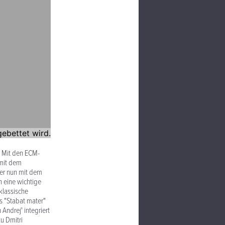
. Mit den ECM-
 mit dem
 er nun mit dem
h eine wichtige
 klassische
s "Stabat mater"
 Andrej' integriert
u Dmitri