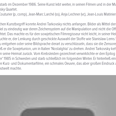
starb im Dezember 1986. Seine Kunst lebt weiter, in seinen Filmen und in der M
vsky Quartet.
outurier (p, comp), Jean-Marc Larché (ss), Anja Lechner (vc), Jean-Louis Matinier 
hen Kunstbegriff konnte Andrei Tarkovsky nichts anfangen. Bilder als Mittel d
viel zu eindeutig war deren Zeichensystem auf die Manipulation und nicht die Of
tet. Das machte es für den sowjetischen Filmregisseur nicht leicht, in seiner He
suchte er, der Lenkung durch geschickte Auswahl der Stoffe wie Stanislaw Lems 
zu entgehen oder seine Bildsprache derart zu verschlüsseln, dass sie die Zensor
eß er die Sowjetunion, um in Italien 'Nostalghia' zu drehen. Andrei Tarkovsky ke
in seine Heimat zurück. Vom Krebsleiden gezeichnet verwirklichte er den Epilog 
er' 1985 in Schweden und starb schließlich im folgenden Winter. Er hinterließ ei
re Kurz- und Dokumentarfilme, ein schmales Oeuvre, das aber großen Eindruck 
nstwelt machte.