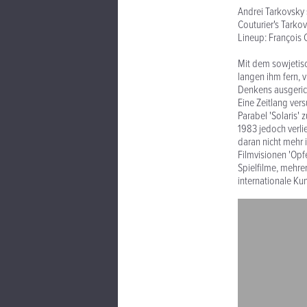
Andrei Tarkovsky 
Couturier's Tarko
Lineup: François C
Mit dem sowjetisc
langen ihm fern, 
Denkens ausgerich
Eine Zeitlang ver
Parabel 'Solaris' 
1983 jedoch verli
daran nicht mehr 
Filmvisionen 'Opf
Spielfilme, mehre
internationale Ku