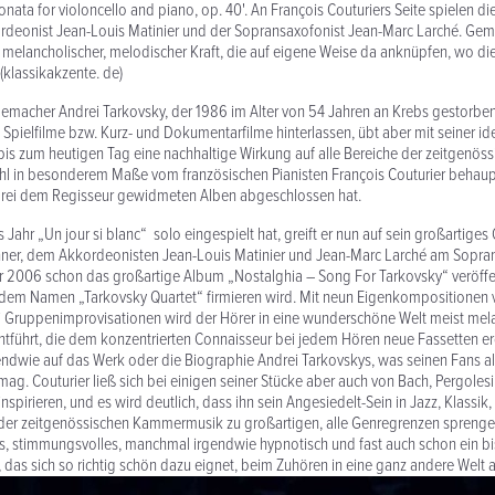
nata for violoncello and piano, op. 40'. An François Couturiers Seite spielen die
ordeonist Jean-Louis Matinier und der Sopransaxofonist Jean-Marc Larché. Ge
melancholischer, melodischer Kraft, die auf eigene Weise da anknüpfen, wo die 
(klassikakzente. de)
memacher Andrei Tarkovsky, der 1986 im Alter von 54 Jahren an Krebs gestorben 
 Spielfilme bzw. Kurz- und Dokumentarfilme hinterlassen, übt aber mit seiner ide
is zum heutigen Tag eine nachhaltige Wirkung auf alle Bereiche der zeitgenöss
ohl in besonderem Maße vom französischen Pianisten François Couturier behau
 drei dem Regisseur gewidmeten Alben abgeschlossen hat.
 Jahr „Un jour si blanc“ solo eingespielt hat, greift er nun auf sein großartiges 
echner, dem Akkordeonisten Jean-Louis Matinier und Jean-Marc Larché am Sopr
r 2006 schon das großartige Album „Nostalghia – Song For Tarkovsky“ veröffen
r dem Namen „Tarkovsky Quartet“ firmieren wird. Mit neun Eigenkompositionen 
i Gruppenimprovisationen wird der Hörer in eine wunderschöne Welt meist mel
entführt, die dem konzentrierten Connaisseur bei jedem Hören neue Fassetten eröf
endwie auf das Werk oder die Biographie Andrei Tarkovskys, was seinen Fans al
mag. Couturier ließ sich bei einigen seiner Stücke aber auch von Bach, Pergoles
spirieren, und es wird deutlich, dass ihn sein Angesiedelt-Sein in Jazz, Klassik
n der zeitgenössischen Kammermusik zu großartigen, alle Genregrenzen spreng
ses, stimmungsvolles, manchmal irgendwie hypnotisch und fast auch schon ein b
das sich so richtig schön dazu eignet, beim Zuhören in eine ganz andere Welt a