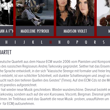
NN A F*NK
MADELEINE PEYROUX
MADISON VIOLET
M
H
I
J
K
L
M
N
O
P
Q
R
S
UARTET
deutsche Quartett aus dem Hause ECM wurde 2006 vom Pianisten und Komponi
n des russischen Regisseurs Andrej Tarkovsky gegründet. Seither hat das Ensem
e Sprache entwickelt, in der sich "klassische Strenge mit formaler und freier I
 entsteht, ist von schlichter Schönheit, voll dunkler Schattierungen und zeugt vo
sucht nach den tieferen Quellen des Geistes" (Times). Auf drei ECM-Cds ist die M
r) grandios aufgezeichnet.
r hat wieder neue Musik geschrieben. Wieder wunderschöne. Diesmal bezieht er 
Tarkovsky, sondern auch auf die von Kurosawa, Visconti, Bergman. Diesmal geh
ilmen. Im Treibhaus wird das Quartett die neue Musik proben, urauufführen um 
er für ECM) aufzunehmen.