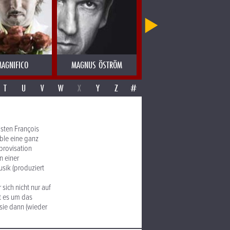
AGNIFICO
MAGNUS ÖSTRÖM
MAHOTELLA QUEENS
T
U
V
W
X
Y
Z
#
sten François
ble eine ganz
mprovisation
n einer
usik (produziert
sich nicht nur auf
t es um das
sie dann (wieder