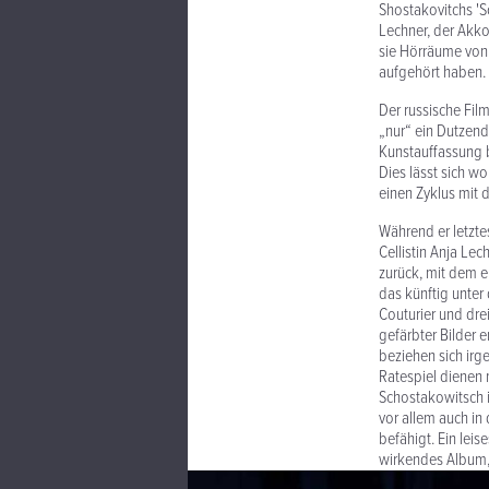
Shostakovitchs 'So
Lechner, der Akk
sie Hörräume von 
aufgehört haben. 
Der russische Fil
„nur“ ein Dutzend
Kunstauffassung b
Dies lässt sich w
einen Zyklus mit
Während er letztes
Cellistin Anja L
zurück, mit dem e
das künftig unte
Couturier und dre
gefärbter Bilder 
beziehen sich irg
Ratespiel dienen 
Schostakowitsch in
vor allem auch i
befähigt. Ein lei
wirkendes Album, 