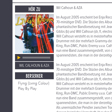
Wil Calhoun & AZA
HÖR ZU
Im August 2005 erscheint bei Enja Reco
70-minütiger DVD. Die Stücke des Albu
phantastischer Bandbesetzung mit Jean-
Gibbs (b) und Will Calhoun (dr, fl, electro
Will Calhoun versteht es in meisterhaft
Drummer mit der mehrfach Grammy-dekor
King, Run-DMC, Public Enemy u.v.a. Cal
nun eine Band zusammengestellt, von d
spannendsten, die man in der derzeitig
Im August 2005 erscheint bei Enja Reco
WIL CALHOUN & AZA
70-minütiger DVD. Die Stücke des Albu
phantastischer Bandbesetzung mit Jean-
BERSERKER
Gibbs (b) und Will Calhoun (dr, fl, electro
Flying (Living Colour)
Will Calhoun versteht es in meisterhaft
Play By Play
Drummer mit der mehrfach Grammy-dekor
King, Run-DMC, Public Enemy u.v.a. Cal
nun eine Band zusammengestellt, von d
spannendsten, die man in der derzeitig
Als unermüdlicher Pendler zwischen Trad