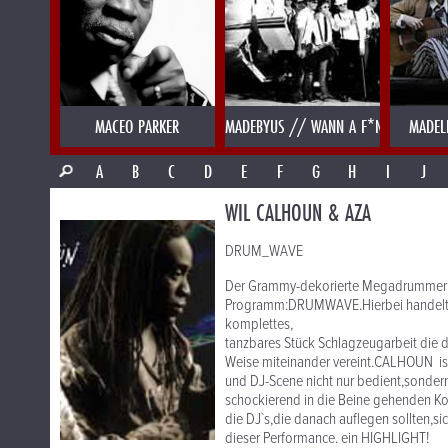
MACEO PARKER
MADEBYUS // WANN A F*NK
MADEL
A
B
C
D
E
F
G
H
I
J
WIL CALHOUN & AZA
DRUM_WAVE
Der Grammy-dekorierte Megadrummer W
Programm:DRUMWAVE.Hierbei handelt es
komplettes,
tanzbares Stück Schlagzeugarbeit die
Weise miteinander vereint.CALHOUN ist 
und DJ-Scene nicht nur bedient,sondern
schockierend in die Beine gehenden Ko
die DJ`s,die danach auflegen sollten,sic
dieser Performance. ein HIGHLIGHT!