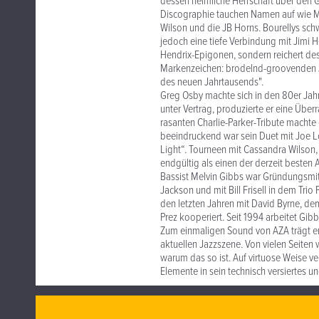
dessen heimliche Herrschaft über den 
Discographie tauchen Namen auf wie Mi
Wilson und die JB Horns. Bourellys schwe
jedoch eine tiefe Verbindung mit Jimi H
Hendrix-Epigonen, sondern reichert de
Markenzeichen: brodelnd-groovenden Ju
des neuen Jahrtausends".
Greg Osby machte sich in den 80er Jah
unter Vertrag, produzierte er eine Üb
rasanten Charlie-Parker-Tribute macht
beeindruckend war sein Duet mit Joe Lo
Light“. Tourneen mit Cassandra Wilson
endgültig als einen der derzeit besten 
Bassist Melvin Gibbs war Gründungsmit
Jackson und mit Bill Frisell in dem Trio
den letzten Jahren mit David Byrne, d
Prez kooperiert. Seit 1994 arbeitet Gi
Zum einmaligen Sound von AZA trägt ents
aktuellen Jazzszene. Von vielen Seiten 
warum das so ist. Auf virtuose Weise ve
Elemente in sein technisch versiertes un