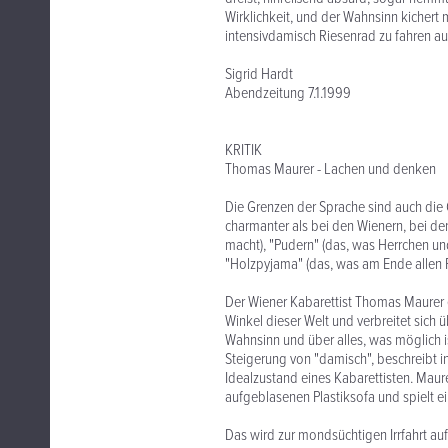
Wirklichkeit, und der Wahnsinn kicher
intensivdamisch Riesenrad zu fahren au
Sigrid Hardt
Abendzeitung 7.1.1999
KRITIK
Thomas Maurer - Lachen und denken
Die Grenzen der Sprache sind auch die
charmanter als bei den Wienern, bei d
macht), "Pudern" (das, was Herrchen un
"Holzpyjama" (das, was am Ende allen 
Der Wiener Kabarettist Thomas Maurer e
Winkel dieser Welt und verbreitet sic
Wahnsinn und über alles, was möglich is
Steigerung von "damisch", beschreibt i
Idealzustand eines Kabarettisten. Maure
aufgeblasenen Plastiksofa und spielt ein
Das wird zur mondsüchtigen Irrfahrt au