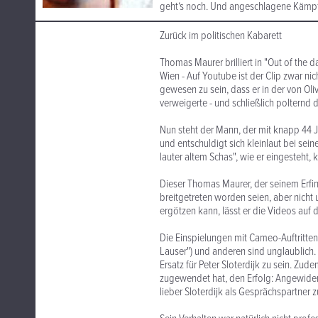
geht‘s noch. Und angeschlagene Kämpfe
Zurück im politischen Kabarett
Thomas Maurer brilliert in "Out of the 
Wien - Auf Youtube ist der Clip zwar ni
gewesen zu sein, dass er in der von O
verweigerte - und schließlich polternd d
Nun steht der Mann, der mit knapp 44 J
und entschuldigt sich kleinlaut bei sei
lauter altem Schas", wie er eingesteht, 
Dieser Thomas Maurer, der seinem Erfinde
breitgetreten worden seien, aber nicht
ergötzen kann, lässt er die Videos auf
Die Einspielungen mit Cameo-Auftritten
Lauser") und anderen sind unglaublich.
Ersatz für Peter Sloterdijk zu sein. Zud
zugewendet hat, den Erfolg: Angewidert
lieber Sloterdijk als Gesprächspartner z