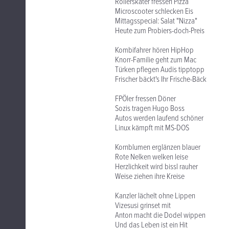
Rollerskater fressen Pizza
Microscooter schlecken Eis
Mittagsspecial: Salat "Nizza"
Heute zum Probiers-doch-Preis
Kombifahrer hören HipHop
Knorr-Familie geht zum Mac
Türken pflegen Audis tipptopp
Frischer bäckt's Ihr Frische-Bäck
FPÖler fressen Döner
Sozis tragen Hugo Boss
Autos werden laufend schöner
Linux kämpft mit MS-DOS
Kornblumen erglänzen blauer
Rote Nelken welken leise
Herzlichkeit wird bissl rauher
Weise ziehen ihre Kreise
Kanzler lächelt ohne Lippen
Vizesusi grinset mit
Anton macht die Dodel wippen
Und das Leben ist ein Hit