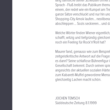
lang sämtliche seiner Schleusen öffne
Sprach - Fluß treibt das Publikum thema
einem, der redet wie ein Kumpel am Tre
ganze Sätze verschluckt und nur hin un
Shopping-City Amok laufen... neoliberal
abschleppen ... Sozis seckieren... und 
Welche Wörter finden Wiener eigentlich,
schafft, witzig und tiefgründig gleichze
noch ein Feeling für Rock'n'Roll hat?
Maurer fand, genauso wie zum Beispiel 
zeitgeistkritische Antwort auf die Fra
es dann? Seine schlaflose Bühnenfigur 
Gesellschaft bekennt. Durch seinen sp
angesichts der aktuellen sozialen Härt
zum Kabarett-Muffel gewordene Mensch
gleichzeitig Lachen macht schön.
JOCHEN TEMSCH
Süddeutsche Zeitung 8.1.1999