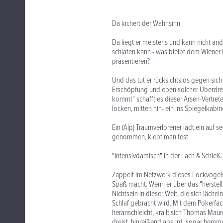
Da kichert der Wahnsinn
Da liegt er meistens und kann nicht ande
schlafen kann - was bleibt dem Wiener 
präsentieren?
Und das tut er rücksichtslos gegen sic
Erschöpfung und eben solcher Überdreh
kommt" schafft es dieser Arsen-Vertret
locken, mitten hin- ein ins Spiegelkabi
Ein (Alp) Traumverlorener lädt ein auf se
genommen, klebt man fest.
"Intensivdamisch" in der Lach & Schieß.
Zappelt im Netzwerk dieses Lockvogels, 
Spaß macht: Wenn er über das "herstelli
Nichtsein in dieser Welt, die sich läc
Schlaf gebracht wird. Mit dem Pokerfac
heranschleicht, krallt sich Thomas Maur
dreist, hinreißend absurd, sogar hemmu