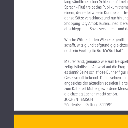
lang sämtliche seiner Schleusen öffne
Sprach - Fluß treibt das Publikum thema
einem, der redet wie ein Kumpel am Tre
ganze Sätze verschluckt und nur hin un
Shopping-City Amok laufen... neoliberal
abschleppen ... Sozis seckieren... und 
Welche Wörter finden Wiener eigentlich,
schafft, witzig und tiefgründig gleichze
noch ein Feeling für Rock'n'Roll hat?
Maurer fand, genauso wie zum Beispiel 
zeitgeistkritische Antwort auf die Fra
es dann? Seine schlaflose Bühnenfigur 
Gesellschaft bekennt. Durch seinen sp
angesichts der aktuellen sozialen Härt
zum Kabarett-Muffel gewordene Mensch
gleichzeitig Lachen macht schön.
JOCHEN TEMSCH
Süddeutsche Zeitung 8.1.1999