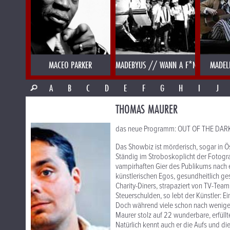
MACEO PARKER
MADEBYUS // WANN A F*NK
MADEL
A
B
C
D
E
F
G
H
I
J
THOMAS MAURER
das neue Programm: OUT OF THE DAR
Das Showbiz ist mörderisch, sogar in Ös
Ständig im Stroboskoplicht der Fotogra
vampirhaften Gier des Publikums nach 
künstlerischen Egos, gesundheitlich g
Charity-Diners, strapaziert von TV-Te
Steuerschulden, so lebt der Künstler: E
Doch während viele schon nach wenigen
Maurer stolz auf 22 wunderbare, erfüllt
Natürlich kennt auch er die Aufs und d