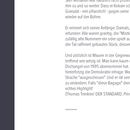
Sein Verhalten war natürlich nicht profe
ihm zu und so weiter. Dass er Kokain s
Granulat - rein pflanzlich! - gegen sei
wieder auf der Bühne.
Er erinnert sich seiner Anfänge: Damals
erfunden: Alle waren grantig, die "Mis
zufällig alte Nummern ein oder spielt a
der Tat raffiniert gebautes Stück, des
Und plötzlich ist Maurer in der Gegenwa
treffend wie witzig ist. Man kann kau
Dschungel von 1995 übernommen hat. Wor
hinterfotzig die Demokratie infrage: Wa
Strache "ausgeschissen". Und er rät se
zu verändern. Falls "diese Bagage" denn
echtes Highlight!
(Thomas Trenkler/ DER STANDARD, Print
********